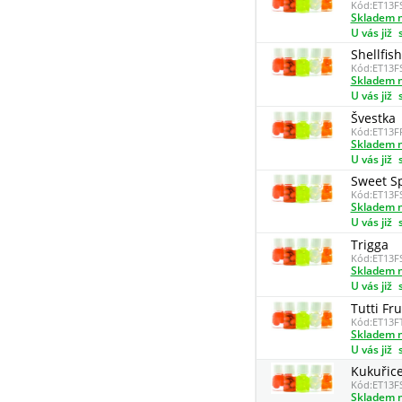
Kód:
ET13F
Skladem n
U vás již
Shellfis
Kód:
ET13F
Skladem n
U vás již
Švestka
Kód:
ET13F
Skladem n
U vás již
Sweet Sp
Kód:
ET13F
Skladem n
U vás již
Trigga
Kód:
ET13F
Skladem n
U vás již
Tutti Fru
Kód:
ET13F
Skladem n
U vás již
Kukuřic
Kód:
ET13F
Skladem n