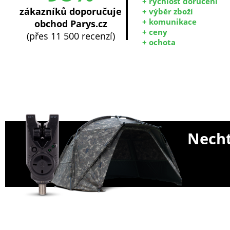
+ rychlost doručení
zákazníků doporučuje
+ výběr zboží
+ komunikace
obchod Parys.cz
+ ceny
(přes 11 500 recenzí)
+ ochota
Necht