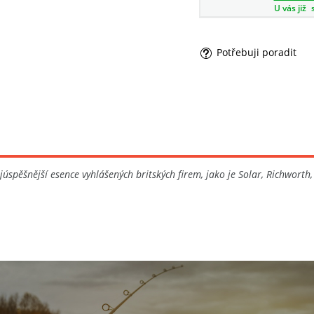
U vás již
Potřebuji poradit
spěšnější esence vyhlášených britských firem, jako je Solar, Richworth,