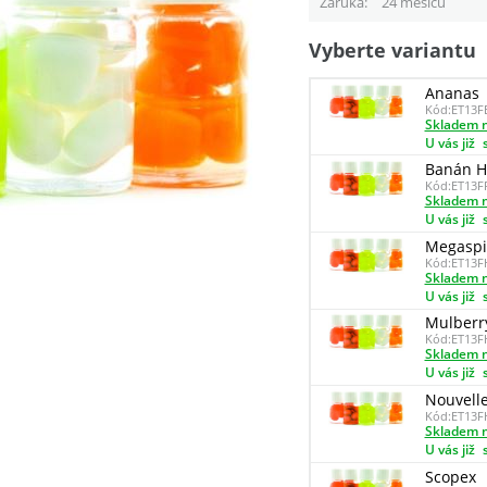
Záruka
24 měsíců
Vyberte variantu
Ananas
Kód:
ET13F
Skladem n
U vás již
Banán H
Kód:
ET13F
Skladem n
U vás již
Megaspi
Kód:
ET13
Skladem n
U vás již
Mulberry
Kód:
ET13
Skladem n
U vás již
Nouvelle
Kód:
ET13F
Skladem n
U vás již
Scopex