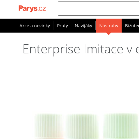
Akce a novinky
Pruty
Navijáky
Nástrahy
Bižute
Enterprise Imitace v 