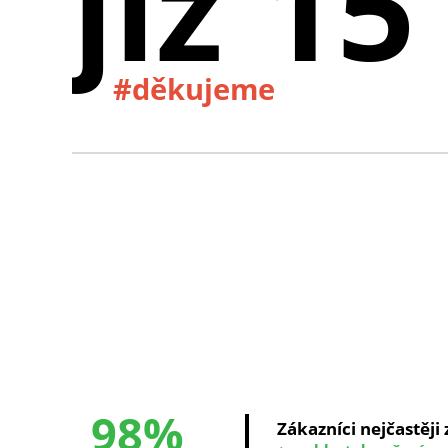
již 15
#děkujeme
98%
Zákazníci nejčastěji