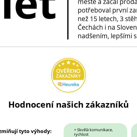
 let
městě a začal prod
potřeboval první za
než 15 letech, 3 stě
Čechách i na Sloven
nadšením, lepšími sl
Hodnocení našich zákazníků
+ Skvělá komunikace,
 zmiňují tyto výhody:
rychlost