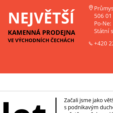
Průmys
NEJVĚTŠÍ
506 01 
Po-Ne:
Státní 
KAMENNÁ PRODEJNA
VE VÝCHODNÍCH ČECHÁCH
+420 2
Začali jsme jako vě
s podnikavým duche