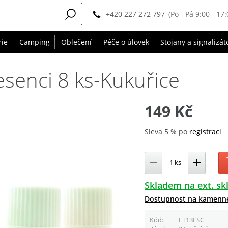
+420 227 272 797
(Po - Pá 9:00 - 17:
rie
Camping
Oblečení
Péče o úlovek
Stojany a signalizát
esenci 8 ks-Kukuřice
149 Kč
Sleva 5 % po
registraci
Skladem na ext. sk
Dostupnost na kamenn
Kód
ET13FSC