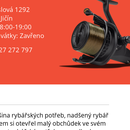
lová 1292
Jičín
 8:00-19:00
svátky: Zavřeno
27 272 797
tšina rybářských potřeb, nadšený rybář
m si otevřel malý obchůdek ve svém