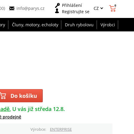
Přihlášení
0
CZ
00)
info@parys.cz
Registrujte se
ory
Čluny, motory, echoloty
Druh rybolovu
Výrobci
Do košíku
ladě
U vás již středa 12.8.
é prodejně
Výrobce
ENTERPRISE