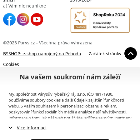
ať Vám nic neunikne
©2023 Parys.cz - Všechna práva vyhrazena
BSSHOP: e-shop napojený na Pohodu
Začátek stránky
Cookies
Na vašem soukromí nám záleží
My, společnost Párysův rybářský ráj, s.r.o. IČO 48171930,
používáme soubory cookies a další údaje k zajištění funkčnosti
webu. S Vaším souhlasem k personalizaci obsahu a reklam,
poskytování funkcí sociálních médií a analýze naší návštěvnosti.
Informace o tom, jak náš web používáte, sdílíme se svými partnery
pro sociální média, inzerci a analýzy (například Google).
Zde
si
Více informací
můžete přečíst, jak tyto informace Google používá. Partneři tyto
údaje mohou kombinovat s dalšími informacemi, které jste jim
Nezbytné cookies