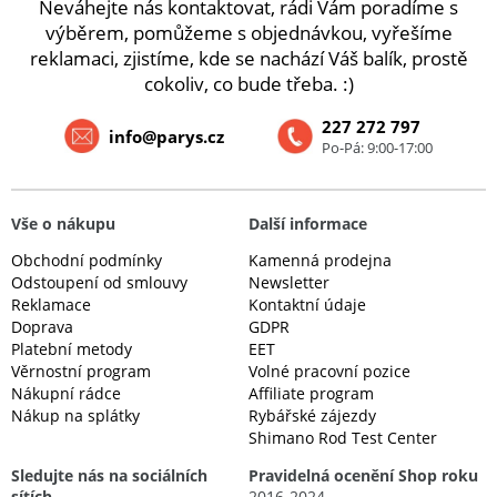
Neváhejte nás kontaktovat, rádi Vám poradíme s
výběrem, pomůžeme s objednávkou, vyřešíme
reklamaci, zjistíme, kde se nachází Váš balík, prostě
cokoliv, co bude třeba. :)
227 272 797
info@parys.cz
Po-Pá: 9:00-17:00
Vše o nákupu
Další informace
Obchodní podmínky
Kamenná prodejna
Odstoupení od smlouvy
Newsletter
Reklamace
Kontaktní údaje
Doprava
GDPR
Platební metody
EET
Věrnostní program
Volné pracovní pozice
Nákupní rádce
Affiliate program
Nákup na splátky
Rybářské zájezdy
Shimano Rod Test Center
Sledujte nás na sociálních
Pravidelná ocenění Shop roku
sítích
2016-2024