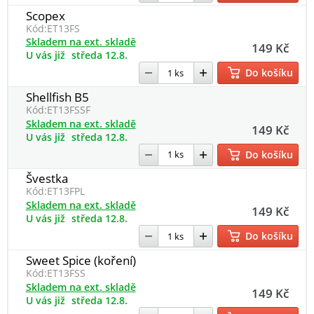
Scopex
Kód:
ET13FS
Skladem na ext. skladě
149 Kč
U vás již
středa 12.8.
Do košíku
Shellfish B5
Kód:
ET13FSSF
Skladem na ext. skladě
149 Kč
U vás již
středa 12.8.
Do košíku
Švestka
Kód:
ET13FPL
Skladem na ext. skladě
149 Kč
U vás již
středa 12.8.
Do košíku
Sweet Spice (koření)
Kód:
ET13FSS
Skladem na ext. skladě
149 Kč
U vás již
středa 12.8.