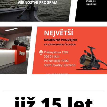
ihned po
VĚRNOSTNÍ PROGRAM
registraci
NEJVĚTŠÍ
KAMENNÁ PRODEJNA
VE VÝCHODNÍCH ČECHÁCH
Průmyslová 1292
506 01 Jičín
Po-Ne: 8:00-19:00
Státní svátky: Zavřeno
+420 227 272 797
již 15 let