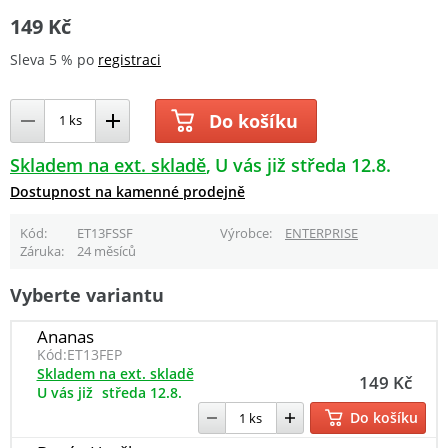
149 Kč
Sleva 5 % po
registraci
Do košíku
Skladem na ext. skladě
U vás již středa 12.8.
Dostupnost na kamenné prodejně
Kód
ET13FSSF
Výrobce
ENTERPRISE
Záruka
24 měsíců
Vyberte variantu
Ananas
Kód:
ET13FEP
Skladem na ext. skladě
149 Kč
U vás již
středa 12.8.
Do košíku