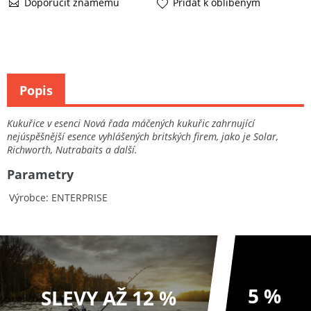
Doporučit známému
Přidat k oblíbeným
Popis
Kukuřice v esenci Nová řada máčených kukuřic zahrnující
nejúspěšnější esence vyhlášených britských firem, jako je Solar,
Richworth, Nutrabaits a další.
Parametry
Výrobce
ENTERPRISE
5 %
SLEVY AŽ 12 %