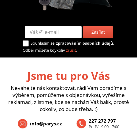
Zasílat
Souhlasím se
zpracováním osobních údajů.
Odběr můžete kdykoliv
zrušit
.
Jsme tu pro Vás
Neváhejte nás kontaktovat, rádi Vám poradíme s
výběrem, pomůžeme s objednávkou, vyřešíme
reklamaci, zjistíme, kde se nachází Váš balík, prostě
cokoliv, co bude třeba. :)
227 272 797
info@parys.cz
Po-Pá: 9:00-17:00