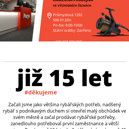
VE VÝCHODNÍCH ČECHÁCH
Průmyslová 1292
506 01 Jičín
Po-Ne: 8:00-19:00
Státní svátky: Zavřeno
+420 227 272 797
již 15 let
#děkujeme
Začali jsme jako většina rybářských potřeb, nadšený
rybář s podnikavým duchem si otevřel malý obchůdek ve
svém městě a začal prodávat rybářské potřeby,
zanedlouho potřeboval první zaměstnance a větší