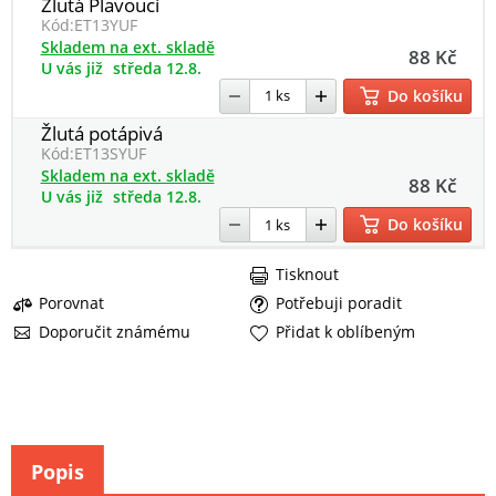
Žlutá Plavoucí
Kód:
ET13YUF
Skladem na ext. skladě
88 Kč
U vás již
středa 12.8.
Do košíku
Žlutá potápivá
Kód:
ET13SYUF
Skladem na ext. skladě
88 Kč
U vás již
středa 12.8.
Do košíku
Tisknout
Porovnat
Potřebuji poradit
Doporučit známému
Přidat k oblíbeným
Popis