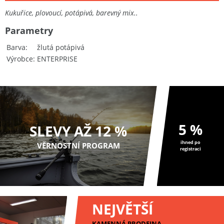
Kukuřice, plovoucí, potápivá, barevný mix..
Parametry
Barva
žlutá potápivá
Výrobce
ENTERPRISE
5 %
SLEVY AŽ 12 %
ihned po
VĚRNOSTNÍ PROGRAM
registraci
NEJVĚTŠÍ
KAMENNÁ PRODEJNA