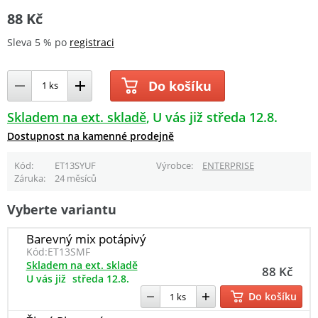
88 Kč
Sleva 5 % po
registraci
Do košíku
Skladem na ext. skladě
U vás již středa 12.8.
Dostupnost na kamenné prodejně
Kód
ET13SYUF
Výrobce
ENTERPRISE
Záruka
24 měsíců
Vyberte variantu
Barevný mix potápivý
Kód:
ET13SMF
Skladem na ext. skladě
88 Kč
U vás již
středa 12.8.
Do košíku