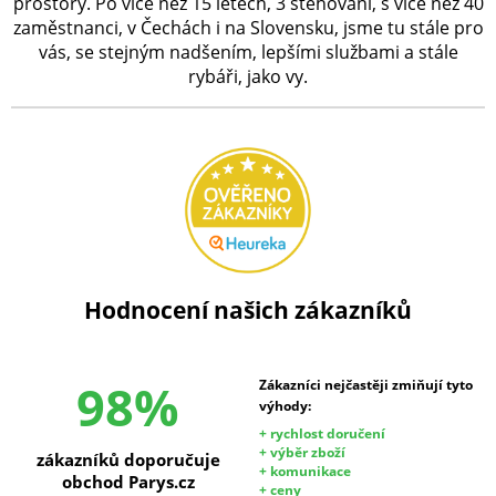
prostory. Po více než 15 letech, 3 stěhování, s více než 40
zaměstnanci, v Čechách i na Slovensku, jsme tu stále pro
vás, se stejným nadšením, lepšími službami a stále
rybáři, jako vy.
Hodnocení našich zákazníků
98%
Zákazníci nejčastěji zmiňují tyto
výhody:
+ rychlost doručení
+ výběr zboží
zákazníků doporučuje
+ komunikace
obchod Parys.cz
+ ceny