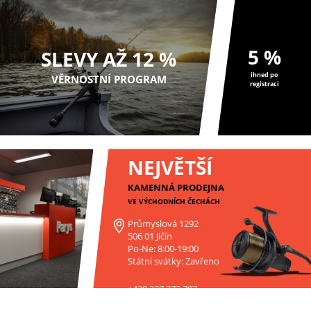
5 %
SLEVY AŽ 12 %
ihned po
VĚRNOSTNÍ PROGRAM
registraci
NEJVĚTŠÍ
KAMENNÁ PRODEJNA
VE VÝCHODNÍCH ČECHÁCH
Průmyslová 1292
506 01 Jičín
Po-Ne: 8:00-19:00
Státní svátky: Zavřeno
+420 227 272 797