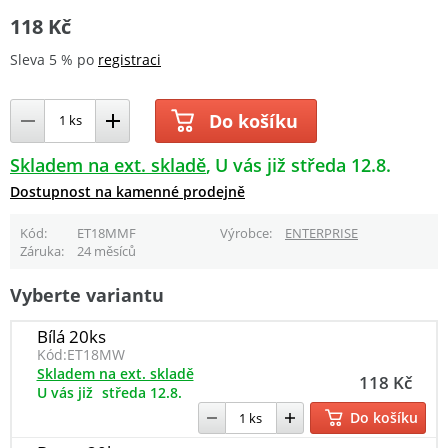
118 Kč
Sleva 5 % po
registraci
Do košíku
Skladem na ext. skladě
U vás již středa 12.8.
Dostupnost na kamenné prodejně
Kód
ET18MMF
Výrobce
ENTERPRISE
Záruka
24 měsíců
Vyberte variantu
Bílá 20ks
Kód:
ET18MW
Skladem na ext. skladě
118 Kč
U vás již
středa 12.8.
Do košíku