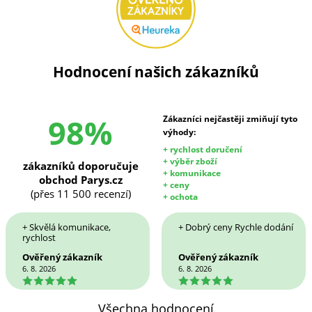
Hodnocení našich zákazníků
98%
Zákazníci nejčastěji zmiňují tyto
výhody:
+ rychlost doručení
+ výběr zboží
zákazníků doporučuje
+ komunikace
obchod Parys.cz
+ ceny
(přes 11 500 recenzí)
+ ochota
+ Skvělá komunikace,
+ Dobrý ceny Rychle dodání
rychlost
Ověřený zákazník
Ověřený zákazník
6. 8. 2026
6. 8. 2026
5
5
Všechna hodnocení