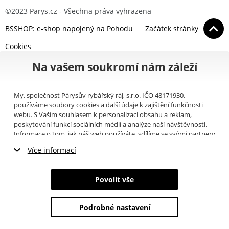
©2023 Parys.cz - Všechna práva vyhrazena
BSSHOP: e-shop napojený na Pohodu
Začátek stránky
Cookies
Na vašem soukromí nám záleží
My, společnost Párysův rybářský ráj, s.r.o. IČO 48171930,
používáme soubory cookies a další údaje k zajištění funkčnosti
webu. S Vaším souhlasem k personalizaci obsahu a reklam,
poskytování funkcí sociálních médií a analýze naší návštěvnosti.
Informace o tom, jak náš web používáte, sdílíme se svými partnery
pro sociální média, inzerci a analýzy (například Google).
Zde
si
Více informací
můžete přečíst, jak tyto informace Google používá. Partneři tyto
údaje mohou kombinovat s dalšími informacemi, které jste jim
Nezbytné cookies
poskytli nebo které získali v důsledku toho, že používáte jejich
Povolit vše
služby. Tyto údaje zahrnují cookies, data z dalších úložišť, IP
Marketingové cookies
adresu a další informace spojené s prohlížením webu. Svůj souhlas
se zpracováním cookies můžete odvolat
zde
.
Podrobné nastavení
Analytické cookies