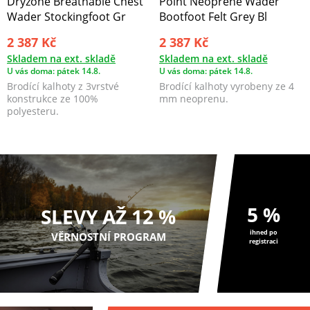
Dryzone Breathable Chest
Point Neoprene Wader
Wader Stockingfoot Gr
Bootfoot Felt Grey Bl
2 387 Kč
2 387 Kč
Skladem na ext. skladě
Skladem na ext. skladě
U vás doma: pátek 14.8.
U vás doma: pátek 14.8.
Brodící kalhoty z 3vrstvé
Brodící kalhoty vyrobeny ze 4
konstrukce ze 100%
mm neoprenu.
polyesteru.
5 %
SLEVY AŽ 12 %
ihned po
VĚRNOSTNÍ PROGRAM
registraci