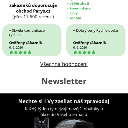
+ výběr zboží
zákazníků doporučuje
+ komunikace
obchod Parys.cz
+ ceny
(přes 11 500 recenzí)
+ ochota
+ Skvělá komunikace,
+ Dobrý ceny Rychle dodání
rychlost
Ověřený zákazník
Ověřený zákazník
6. 8. 2026
6. 8. 2026
5
5
Všechna hodnocení
Newsletter
Nechte si i Vy zasílat náš zpravodaj
Každý týden ty nejzajímavější novinky a
akce do Vašeho e-mailu