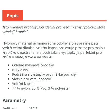
Popis
Tyto nylonové broďáky jsou ideální pro všechny styly rybolovu, které
vyžadují brodění.
Nylonový materiál je mimořádně odolný a při správné péči
vydrží velmi dlouho. Vnitřní kapsa poskytuje prostor pro malou
krabičku s nástrahami a podrážka s výstupky je perfektní pro
chůzi v blátě, trávě a na štěrku.
Odolné nylonové broďáky
Boty z PVC
Podrážka s výstupky pro měkké povrchy
Vložka pro větší pohodlí
Vnitřní kapsa
77 % nylon, 20 % PVC, 3 % polyester
Parametry
Velikost
46/47