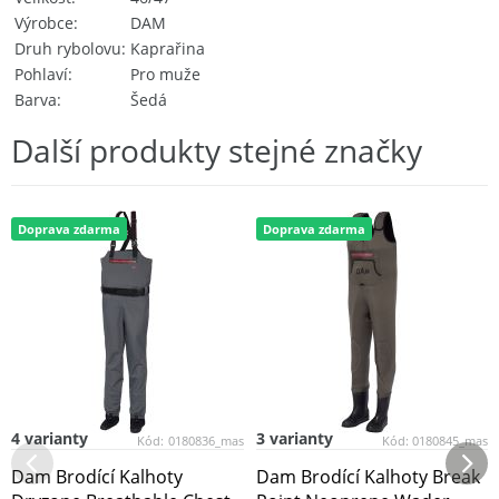
Výrobce
DAM
Druh rybolovu
Kaprařina
Pohlaví
Pro muže
Barva
Šedá
Další produkty stejné značky
Doprava zdarma
Doprava zdarma
4 varianty
3 varianty
Kód:
0180836_mas
Kód:
0180845_mas
Dam Brodící Kalhoty
Dam Brodící Kalhoty Break