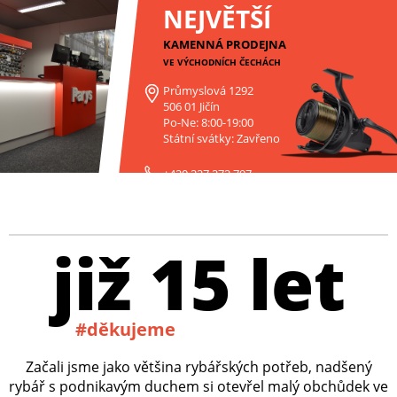
NEJVĚTŠÍ
KAMENNÁ PRODEJNA
VE VÝCHODNÍCH ČECHÁCH
Průmyslová 1292
506 01 Jičín
Po-Ne: 8:00-19:00
Státní svátky: Zavřeno
+420 227 272 797
již 15 let
#děkujeme
Začali jsme jako většina rybářských potřeb, nadšený
rybář s podnikavým duchem si otevřel malý obchůdek ve