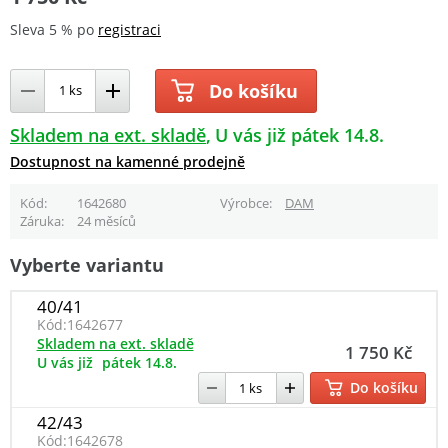
Sleva 5 % po
registraci
Do košíku
Skladem na ext. skladě
U vás již pátek 14.8.
Dostupnost na kamenné prodejně
Kód
1642680
Výrobce
DAM
Záruka
24 měsíců
Vyberte variantu
40/41
Kód:
1642677
Skladem na ext. skladě
1 750 Kč
U vás již
pátek 14.8.
Do košíku
42/43
Kód:
1642678