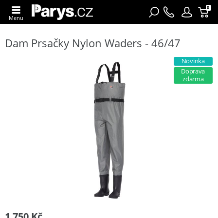
0
Menu
Dam Prsačky Nylon Waders - 46/47
Novinka
Doprava
zdarma
1 750 Kč