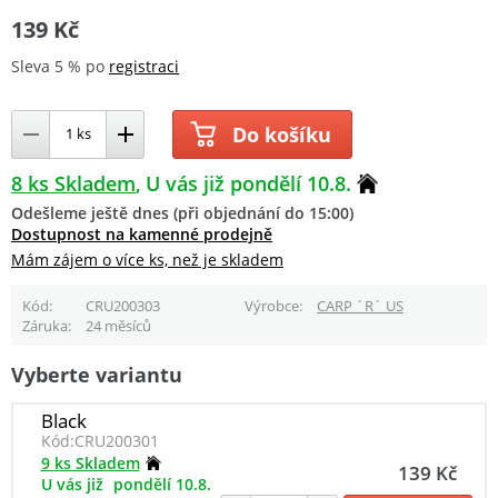
139 Kč
Sleva 5 % po
registraci
Do košíku
8 ks Skladem
U vás již pondělí 10.8.
Odešleme ještě dnes (při objednání do 15:00)
Dostupnost na kamenné prodejně
Mám zájem o více ks, než je skladem
Kód
CRU200303
Výrobce
CARP ´R´ US
Záruka
24 měsíců
Vyberte variantu
Black
Kód:
CRU200301
9 ks Skladem
139 Kč
U vás již
pondělí 10.8.