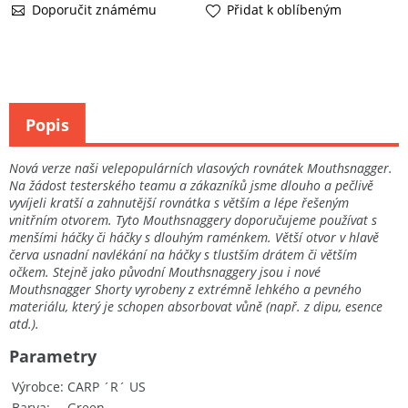
Doporučit známému
Přidat k oblíbeným
Popis
Nová verze naši velepopulárních vlasových rovnátek Mouthsnagger.
Na žádost testerského teamu a zákazníků jsme dlouho a pečlivě
vyvíjeli kratší a zahnutější rovnátka s větším a lépe řešeným
vnitřním otvorem. Tyto Mouthsnaggery doporučujeme používat s
menšími háčky či háčky s dlouhým raménkem. Větší otvor v hlavě
červa usnadní navlékání na háčky s tlustším drátem či větším
očkem. Stejně jako původní Mouthsnaggery jsou i nové
Mouthsnagger Shorty vyrobeny z extrémně lehkého a pevného
materiálu, který je schopen absorbovat vůně (např. z dipu, esence
atd.).
Parametry
Výrobce
CARP ´R´ US
Barva
Green