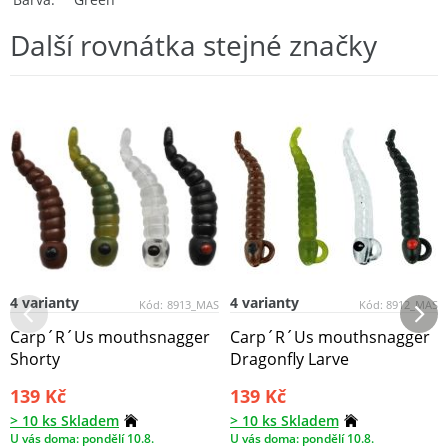
Další rovnátka stejné značky
4 varianty
4 varianty
Kód:
8913_MAS
Kód:
8912_MAS
Carp´R´Us mouthsnagger
Carp´R´Us mouthsnagger
Shorty
Dragonfly Larve
139 Kč
139 Kč
> 10 ks Skladem
> 10 ks Skladem
U vás doma: pondělí 10.8.
U vás doma: pondělí 10.8.