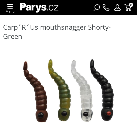
0
Menu
Carp´R´Us mouthsnagger Shorty-
Green