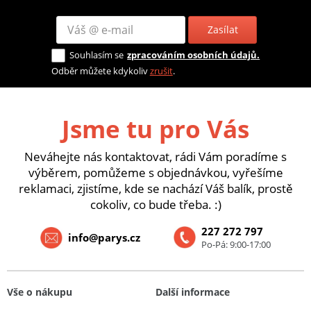
Zasílat
Souhlasím se
zpracováním osobních údajů.
Odběr můžete kdykoliv
zrušit
.
Jsme tu pro Vás
Neváhejte nás kontaktovat, rádi Vám poradíme s
výběrem, pomůžeme s objednávkou, vyřešíme
reklamaci, zjistíme, kde se nachází Váš balík, prostě
cokoliv, co bude třeba. :)
227 272 797
info@parys.cz
Po-Pá: 9:00-17:00
Vše o nákupu
Další informace