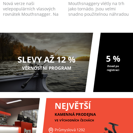
Nová verze naši
Mouthsnaggery vlétly na trh
velepopulárních vlasových
jako tornádo. Jsou velmi
rovnátek Mouthsnagger. Na
snadno použitelnou náhradou
žádost testerského teamu a
za smršťova...
zá...
5 %
SLEVY AŽ 12 %
ihned po
VĚRNOSTNÍ PROGRAM
registraci
NEJVĚTŠÍ
KAMENNÁ PRODEJNA
VE VÝCHODNÍCH ČECHÁCH
Průmyslová 1292