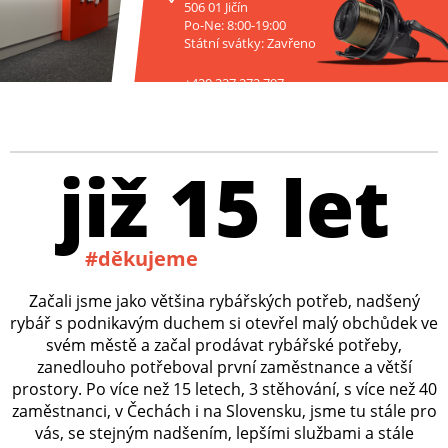
506 01 Jičín
Po-Ne: 8:00-19:00
Státní svátky: Zavřeno
+420 227 272 797
již 15 let
#děkujeme
Začali jsme jako většina rybářských potřeb, nadšený
rybář s podnikavým duchem si otevřel malý obchůdek ve
svém městě a začal prodávat rybářské potřeby,
zanedlouho potřeboval první zaměstnance a větší
prostory. Po více než 15 letech, 3 stěhování, s více než 40
zaměstnanci, v Čechách i na Slovensku, jsme tu stále pro
vás, se stejným nadšením, lepšími službami a stále