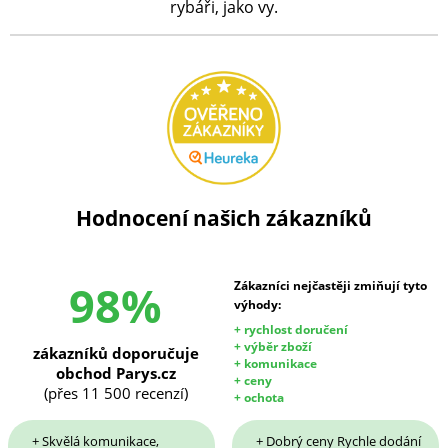
rybáři, jako vy.
Hodnocení našich zákazníků
98%
Zákazníci nejčastěji zmiňují tyto
výhody:
+ rychlost doručení
+ výběr zboží
zákazníků doporučuje
+ komunikace
obchod Parys.cz
+ ceny
(přes 11 500 recenzí)
+ ochota
+ Skvělá komunikace,
+ Dobrý ceny Rychle dodání