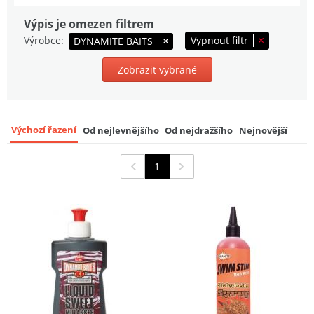
Výpis je omezen filtrem
TB Baits Booster Amur 500 ml
9
Výrobce
Vypnout filtr
DYNAMITE BAITS
199 Kč
Zobrazit vybrané
Výchozí řazení
Od nejlevnějšího
Od nejdražšího
Nejnovější
1