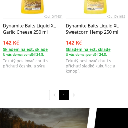
Kód:
DY1631
Kód:
DY1632
Dynamite Baits Liquid XL
Dynamite Baits Liquid XL
Garlic Cheese 250 ml
Sweetcorn Hemp 250 ml
142 Kč
142 Kč
Skladem na ext. skladě
Skladem na ext. skladě
U vás doma: pondělí 24.8.
U vás doma: pondělí 24.8.
Tekutý posilovač chuti s
Tekutý posilovač chuti s
příchutí česnku a sýru.
příchutí sladké kukuřice a
konopí.
1