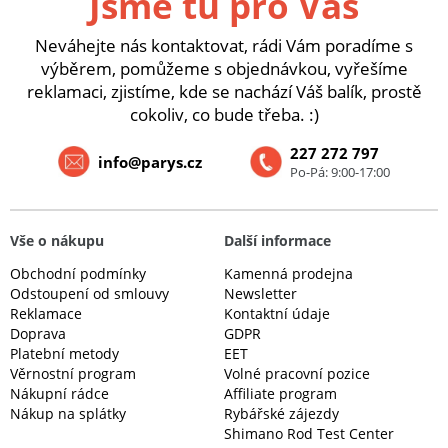
Jsme tu pro Vás
Neváhejte nás kontaktovat, rádi Vám poradíme s
výběrem, pomůžeme s objednávkou, vyřešíme
reklamaci, zjistíme, kde se nachází Váš balík, prostě
cokoliv, co bude třeba. :)
227 272 797
info@parys.cz
Po-Pá: 9:00-17:00
Vše o nákupu
Další informace
Obchodní podmínky
Kamenná prodejna
Odstoupení od smlouvy
Newsletter
Reklamace
Kontaktní údaje
Doprava
GDPR
Platební metody
EET
Věrnostní program
Volné pracovní pozice
Nákupní rádce
Affiliate program
Nákup na splátky
Rybářské zájezdy
Shimano Rod Test Center