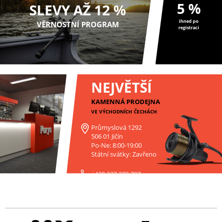
5 %
SLEVY AŽ 12 %
ihned po
VĚRNOSTNÍ PROGRAM
registraci
NEJVĚTŠÍ
KAMENNÁ PRODEJNA
VE VÝCHODNÍCH ČECHÁCH
Průmyslová 1292
506 01 Jičín
Po-Ne: 8:00-19:00
Státní svátky: Zavřeno
+420 227 272 797