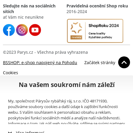
Sledujte nás na sociálních
Pravidelná ocenění Shop roku
sítích
2016-2024
ať Vám nic neunikne
©2023 Parys.cz - Všechna práva vyhrazena
BSSHOP: e-shop napojený na Pohodu
Začátek stránky
Cookies
Na vašem soukromí nám záleží
My, společnost Párysův rybářský ráj, s.r.o. IČO 48171930,
používáme soubory cookies a další údaje k zajištění funkčnosti
webu. S Vaším souhlasem k personalizaci obsahu a reklam,
poskytování funkcí sociálních médií a analýze naší návštěvnosti.
Informace o tom, jak náš web používáte, sdílíme se svými partnery
pro sociální média, inzerci a analýzy (například Google).
Zde
si
Více informací