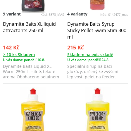
9 variant
4 varianty
Kód:
5873_MAS
Kód:
0142477_mas
Dynamite Baits XL liquid
Dynamite Baits Syrup
attractants 250 ml
Sticky Pellet Swim Stim 300
ml
142 Kč
215 Kč
> 10 ks Skladem
Skladem na ext. skladě
U vás doma: pondělí 10.8.
U vás doma: pondělí 24.8.
Dynamite Baits Liquid XL
Speciální sirup na bázi
Worm 250ml - silné, tekuté
glukózy, určený ke zvýšení
aroma Obohaceno betainem
lepivosti pelet na feeder.
Slouží k obohacen...