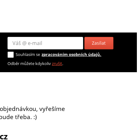
Zasílat
Souhlasím se
zpracováním osobních údajů.
Odběr můžete kdykoliv
zrušit
.
 objednávkou, vyřešíme
bude třeba. :)
cz