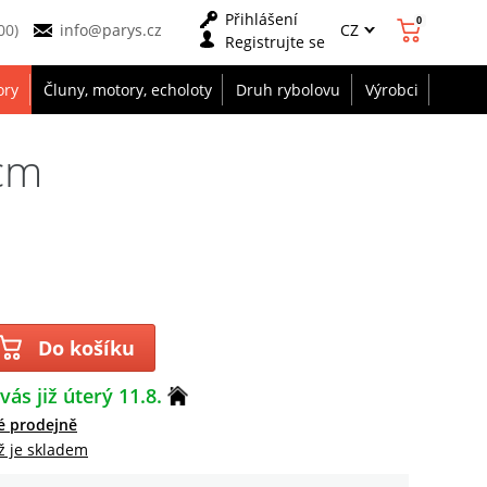
Přihlášení
0
CZ
00)
info@parys.cz
Registrujte se
ory
Čluny, motory, echoloty
Druh rybolovu
Výrobci
 cm
Do košíku
vás již úterý 11.8.
é prodejně
ž je skladem