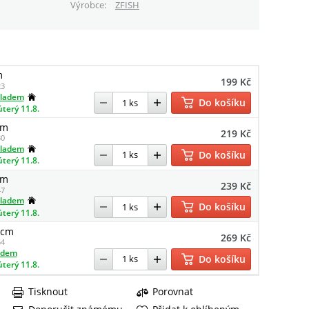
Výrobce
ZFISH
m
199 Kč
23
kladem
Do košíku
úterý 11.8.
cm
219 Kč
30
kladem
Do košíku
úterý 11.8.
cm
239 Kč
47
kladem
Do košíku
úterý 11.8.
 cm
269 Kč
54
adem
Do košíku
úterý 11.8.
Tisknout
Porovnat