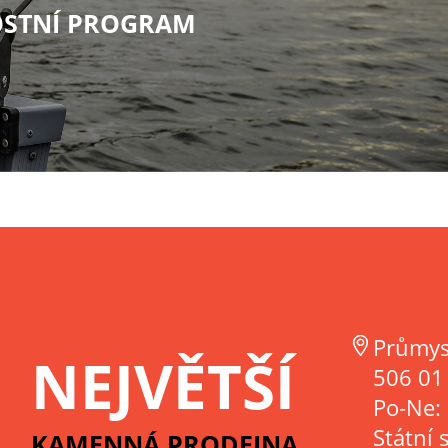
STNÍ PROGRAM
Průmys
NEJVĚTŠÍ
506 01 
Po-Ne:
Státní 
KAMENNÁ PRODEJNA