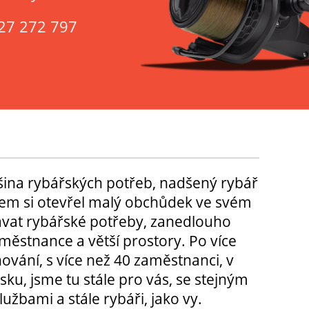
27 272 797
tšina rybářských potřeb, nadšený rybář
m si otevřel malý obchůdek ve svém
ávat rybářské potřeby, zanedlouho
městnance a větší prostory. Po více
hování, s více než 40 zaměstnanci, v
sku, jsme tu stále pro vás, se stejným
užbami a stále rybáři, jako vy.