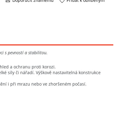
Doporučit známému
Přidat k oblíbeným
i s pevností a stabilitou.
hled a ochranu proti korozi.
lké síly či nářadí. Výškově nastavitelná konstrukce
štění i při mrazu nebo ve zhoršeném počasí.