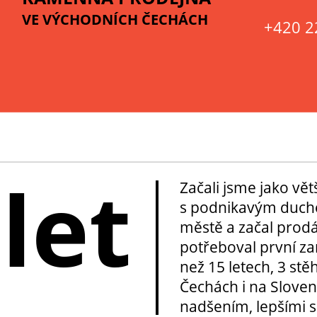
VE VÝCHODNÍCH ČECHÁCH
+420 2
 let
Začali jsme jako vě
s podnikavým duche
městě a začal prod
potřeboval první za
než 15 letech, 3 stě
Čechách i na Sloven
nadšením, lepšími sl