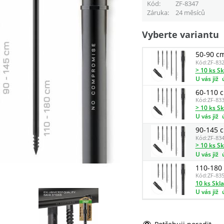
Kód
ZF-8347
Záruka
24 měsíců
Vyberte variantu
50-90 c
Kód:
ZF-83
> 10 ks S
U vás již
60-110 
Kód:
ZF-83
> 10 ks S
U vás již
90-145 
Kód:
ZF-83
> 10 ks S
U vás již
110-180
Kód:
ZF-83
10 ks Skl
U vás již