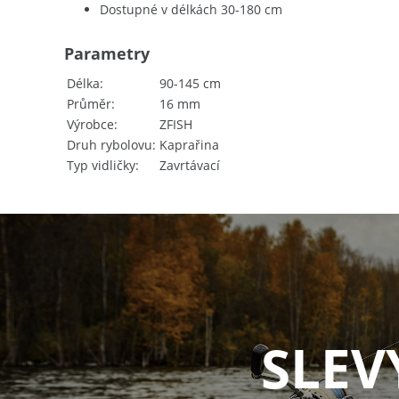
Dostupné v délkách 30-180 cm
Parametry
Délka
90-145 cm
Průměr
16 mm
Výrobce
ZFISH
Druh rybolovu
Kaprařina
Typ vidličky
Zavrtávací
SLEV