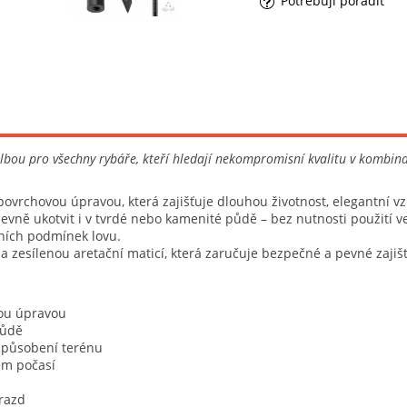
Potřebuji poradit
lbou pro všechny rybáře, kteří hledají nekompromisní kvalitu v kombinac
 povrchovou úpravou, která zajišťuje dlouhou životnost, elegantní vz
evně ukotvit i v tvrdé nebo kamenité půdě – bez nutnosti použití ve
ních podmínek lovu.
na zesílenou aretační maticí, která zaručuje bezpečné a pevné zaji
vou úpravou
půdě
izpůsobení terénu
dém počasí
razd