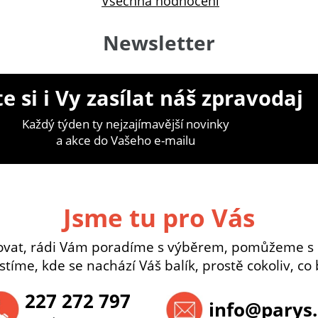
Všechna hodnocení
Newsletter
e si i Vy zasílat náš zpravodaj
Každý týden ty nejzajímavější novinky
a akce do Vašeho e-mailu
Jsme tu pro Vás
ovat, rádi Vám poradíme s výběrem, pomůžeme s
istíme, kde se nachází Váš balík, prostě cokoliv, co 
227 272 797
info@parys.