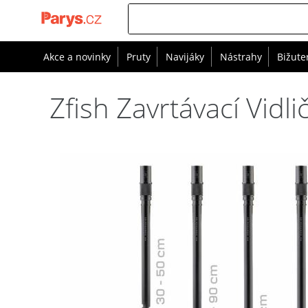
Akce a novinky
Pruty
Navijáky
Nástrahy
Bižute
Zfish Zavrtávací Vid