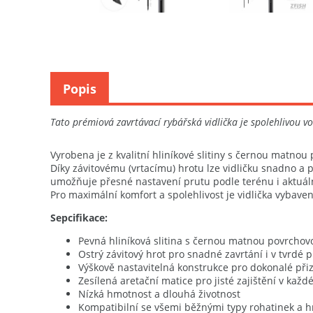
Popis
Tato prémiová zavrtávací rybářská vidlička je spolehlivou vo
Vyrobena je z kvalitní hliníkové slitiny s černou matnou
Díky závitovému (vrtacímu) hrotu lze vidličku snadno a p
umožňuje přesné nastavení prutu podle terénu i aktuál
Pro maximální komfort a spolehlivost je vidlička vybave
Sepcifikace:
Pevná hliníková slitina s černou matnou povrcho
Ostrý závitový hrot pro snadné zavrtání i v tvrdé 
Výškově nastavitelná konstrukce pro dokonalé př
Zesílená aretační matice pro jisté zajištění v kaž
Nízká hmotnost a dlouhá životnost
Kompatibilní se všemi běžnými typy rohatinek a h