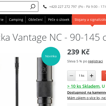
+420 227 272 797
(Po - Pá 9:00 - 17:
rie
Camping
Oblečení
Péče o úlovek
Stojany a signalizát
lička Vantage NC - 90-145
239 Kč
Novinka
Sleva 5 % po
registraci
> 10 ks Skladem
U 
Dostupnost na kamenn
Mám zájem o více ks, ne