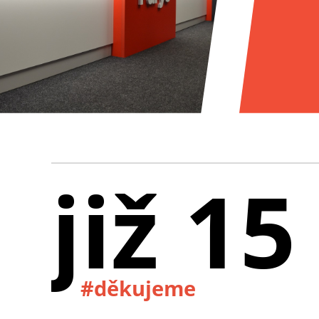
již 15
#děkujeme