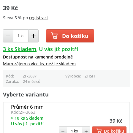
39 Kč
Sleva 5 % po
registraci
Do košíku
3 ks Skladem
U vás již pozítří
Dostupnost na kamenné prodejně
Mám zájem o více ks, než je skladem
Kód
ZF-3687
Výrobce
ZFISH
Záruka
24 měsíců
Vyberte variantu
Průměr 6 mm
Kód:
ZF-3663
> 10 ks Skladem
39 Kč
U vás již
pozítří
Do košíku