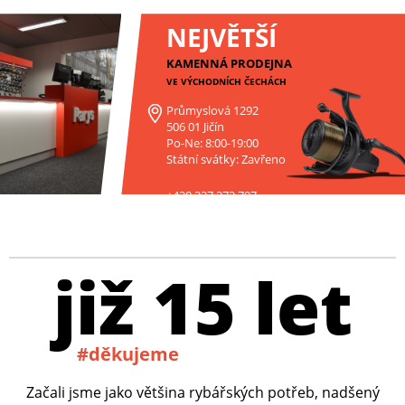
NEJVĚTŠÍ
KAMENNÁ PRODEJNA
VE VÝCHODNÍCH ČECHÁCH
Průmyslová 1292
506 01 Jičín
Po-Ne: 8:00-19:00
Státní svátky: Zavřeno
+420 227 272 797
již 15 let
#děkujeme
Začali jsme jako většina rybářských potřeb, nadšený