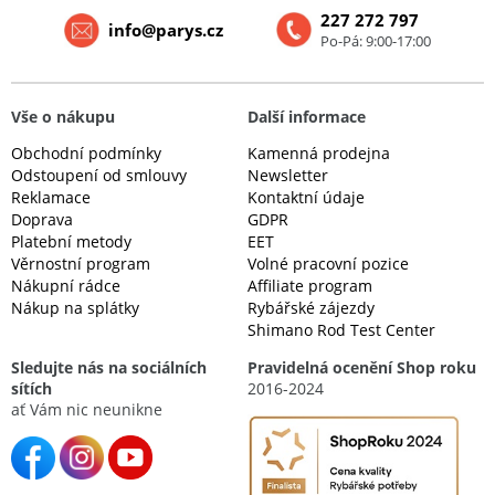
227 272 797
info@parys.cz
Po-Pá: 9:00-17:00
Vše o nákupu
Další informace
Obchodní podmínky
Kamenná prodejna
Odstoupení od smlouvy
Newsletter
Reklamace
Kontaktní údaje
Doprava
GDPR
Platební metody
EET
Věrnostní program
Volné pracovní pozice
Nákupní rádce
Affiliate program
Nákup na splátky
Rybářské zájezdy
Shimano Rod Test Center
Sledujte nás na sociálních
Pravidelná ocenění Shop roku
sítích
2016-2024
ať Vám nic neunikne