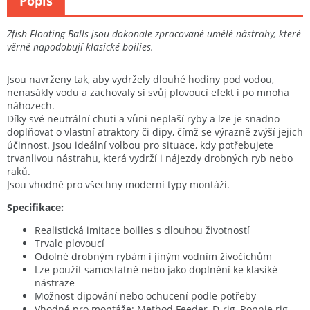
Popis
Zfish Floating Balls jsou dokonale zpracované umělé nástrahy, které
věrně napodobují klasické boilies.
Jsou navrženy tak, aby vydržely dlouhé hodiny pod vodou,
nenasákly vodu a zachovaly si svůj plovoucí efekt i po mnoha
náhozech.
Díky své neutrální chuti a vůni neplaší ryby a lze je snadno
doplňovat o vlastní atraktory či dipy, čímž se výrazně zvýší jejich
účinnost. Jsou ideální volbou pro situace, kdy potřebujete
trvanlivou nástrahu, která vydrží i nájezdy drobných ryb nebo
raků.
Jsou vhodné pro všechny moderní typy montáží.
Specifikace:
Realistická imitace boilies s dlouhou životností
Trvale plovoucí
Odolné drobným rybám i jiným vodním živočichům
Lze použít samostatně nebo jako doplnění ke klasiké
nástraze
Možnost dipování nebo ochucení podle potřeby
Vhodné pro montáže: Method Feeder, D-rig, Ronnie rig,...