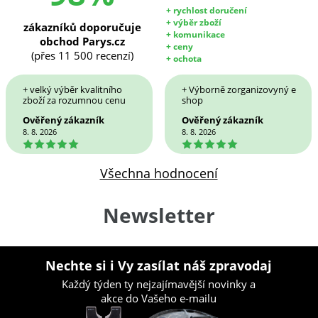
+ rychlost doručení
+ výběr zboží
zákazníků doporučuje
+ komunikace
obchod Parys.cz
+ ceny
(přes 11 500 recenzí)
+ ochota
+ velký výběr kvalitního
+ Výborně zorganizovyný e
zboží za rozumnou cenu
shop
Ověřený zákazník
Ověřený zákazník
8. 8. 2026
8. 8. 2026
5
5
Všechna hodnocení
Newsletter
Nechte si i Vy zasílat náš zpravodaj
Každý týden ty nejzajímavější novinky a
akce do Vašeho e-mailu