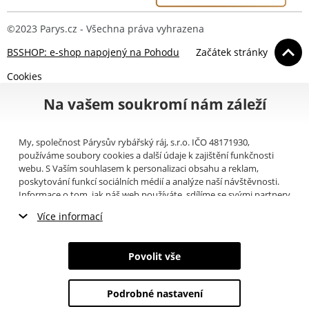
©2023 Parys.cz - Všechna práva vyhrazena
BSSHOP: e-shop napojený na Pohodu
Začátek stránky
Cookies
Na vašem soukromí nám záleží
My, společnost Párysův rybářský ráj, s.r.o. IČO 48171930,
používáme soubory cookies a další údaje k zajištění funkčnosti
webu. S Vaším souhlasem k personalizaci obsahu a reklam,
poskytování funkcí sociálních médií a analýze naší návštěvnosti.
Informace o tom, jak náš web používáte, sdílíme se svými partnery
pro sociální média, inzerci a analýzy (například Google).
Zde
si
Více informací
můžete přečíst, jak tyto informace Google používá. Partneři tyto
údaje mohou kombinovat s dalšími informacemi, které jste jim
Nezbytné cookies
poskytli nebo které získali v důsledku toho, že používáte jejich
Povolit vše
služby. Tyto údaje zahrnují cookies, data z dalších úložišť, IP
Marketingové cookies
adresu a další informace spojené s prohlížením webu. Svůj souhlas
se zpracováním cookies můžete odvolat
zde
.
Podrobné nastavení
Analytické cookies