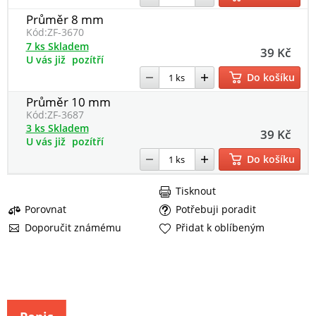
Průměr 8 mm
Kód:
ZF-3670
7 ks Skladem
39 Kč
U vás již
pozítří
Do košíku
Průměr 10 mm
Kód:
ZF-3687
3 ks Skladem
39 Kč
U vás již
pozítří
Do košíku
Tisknout
Porovnat
Potřebuji poradit
Doporučit známému
Přidat k oblíbeným