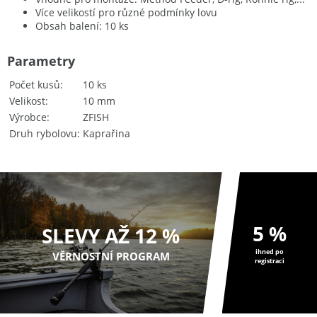
Více velikostí pro různé podmínky lovu
Obsah balení: 10 ks
Parametry
Počet kusů
10 ks
Velikost
10 mm
Výrobce
ZFISH
Druh rybolovu
Kaprařina
5 %
SLEVY AŽ 12 %
ihned po
VĚRNOSTNÍ PROGRAM
registraci