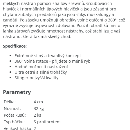
měkkých nástrah pomocí shallow srewinů, šroubovacích
hlaviček i normáílních jigových hlaviček a jsou zásadní pro
chytání zubatých predátorů jako jsou štiky, muskalungy a
candáti. Po záseku umožnují obratlíky volné otáčení o 360°, což
výrazně zvyšuje úspěšnost zdolávání. Použití obratlíků místo
lanka zároveň zvyšuje hmotnost nástrahy, což stabilizuje vaši
nástrahu, která tak má skvělý chod.
Specifikace:
Extrémně silný a trvanlivý koncept
360° volná rotace - přijdete o méně ryb
Hodně možností nastražení
Ultra ostré a silné troháčky
Stinger nejvyšší kvality
Parametry
Délka
4 cm
Nosnost
32 kg
Počet kusů
2 ks
Typ háčku
S protihrotem
Velikost háčku
2