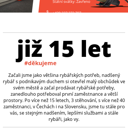
Státní svátky: Zavřeno
+420 227 272 797
již 15 let
#děkujeme
Začali jsme jako většina rybářských potřeb, nadšený
rybář s podnikavým duchem si otevřel malý obchůdek ve
svém městě a začal prodávat rybářské potřeby,
zanedlouho potřeboval první zaměstnance a větší
prostory. Po více než 15 letech, 3 stěhování, s více než 40
zaměstnanci, v Čechách i na Slovensku, jsme tu stále pro
vás, se stejným nadšením, lepšími službami a stále
rybáři, jako vy.