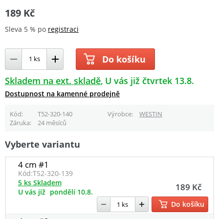
189 Kč
Sleva 5 % po
registraci
Do košíku
Skladem na ext. skladě
U vás již čtvrtek 13.8.
Dostupnost na kamenné prodejně
Kód
T52-320-140
Výrobce
WESTIN
Záruka
24 měsíců
Vyberte variantu
4 cm #1
Kód:
T52-320-139
5 ks Skladem
189 Kč
U vás již
pondělí 10.8.
Do košíku