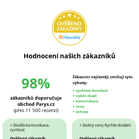
Hodnocení našich zákazníků
98%
Zákazníci nejčastěji zmiňují tyto
výhody:
+ rychlost doručení
+ výběr zboží
zákazníků doporučuje
+ komunikace
obchod Parys.cz
+ ceny
(přes 11 500 recenzí)
+ ochota
+ Skvělá komunikace,
+ Dobrý ceny Rychle dodání
rychlost
Ověřený zákazník
Ověřený zákazník