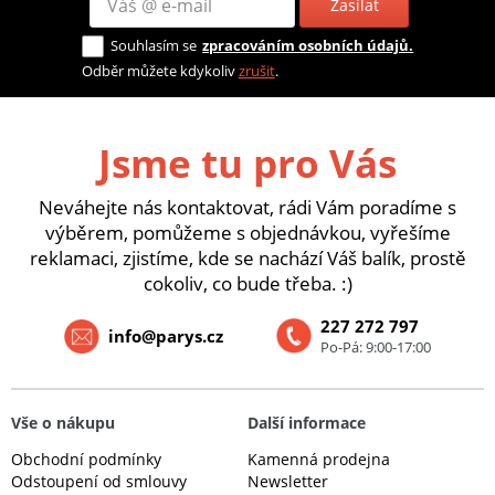
Zasílat
Souhlasím se
zpracováním osobních údajů.
Odběr můžete kdykoliv
zrušit
.
Jsme tu pro Vás
Neváhejte nás kontaktovat, rádi Vám poradíme s
výběrem, pomůžeme s objednávkou, vyřešíme
reklamaci, zjistíme, kde se nachází Váš balík, prostě
cokoliv, co bude třeba. :)
227 272 797
info@parys.cz
Po-Pá: 9:00-17:00
Vše o nákupu
Další informace
Obchodní podmínky
Kamenná prodejna
Odstoupení od smlouvy
Newsletter