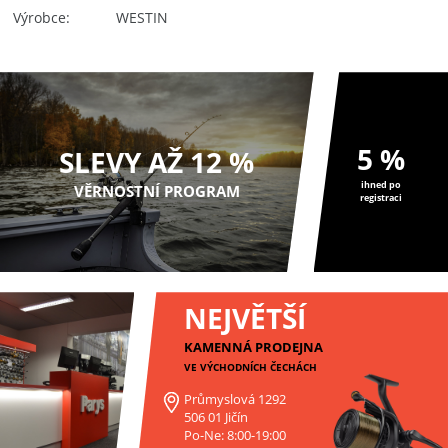
Výrobce
WESTIN
5 %
SLEVY AŽ 12 %
ihned po
VĚRNOSTNÍ PROGRAM
registraci
NEJVĚTŠÍ
KAMENNÁ PRODEJNA
VE VÝCHODNÍCH ČECHÁCH
Průmyslová 1292
506 01 Jičín
Po-Ne: 8:00-19:00