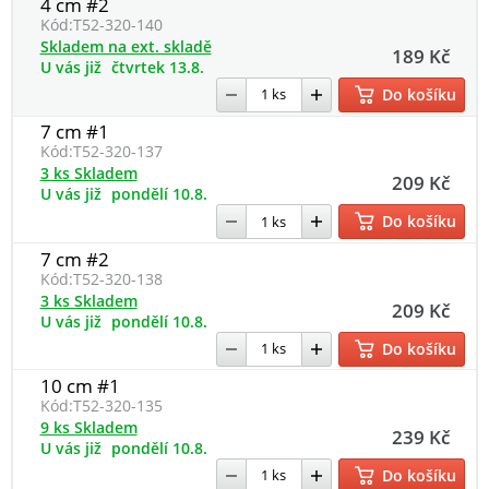
4 cm #2
Kód:
T52-320-140
Skladem na ext. skladě
189 Kč
U vás již
čtvrtek 13.8.
Do košíku
7 cm #1
Kód:
T52-320-137
3 ks Skladem
209 Kč
U vás již
pondělí 10.8.
Do košíku
7 cm #2
Kód:
T52-320-138
3 ks Skladem
209 Kč
U vás již
pondělí 10.8.
Do košíku
10 cm #1
Kód:
T52-320-135
9 ks Skladem
239 Kč
U vás již
pondělí 10.8.
Do košíku