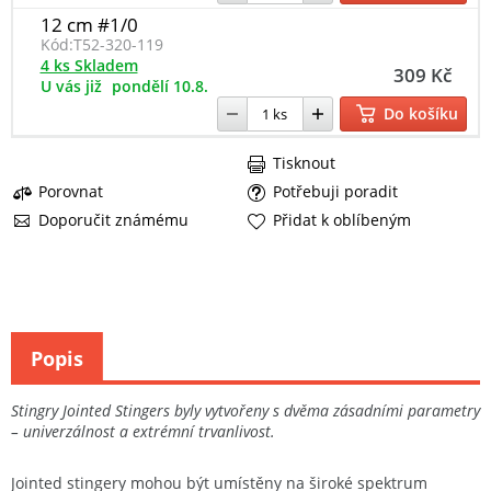
12 cm #1/0
Kód:
T52-320-119
4 ks Skladem
309 Kč
U vás již
pondělí 10.8.
Do košíku
Tisknout
Porovnat
Potřebuji poradit
Doporučit známému
Přidat k oblíbeným
Popis
Stingry Jointed Stingers byly vytvořeny s dvěma zásadními parametry
– univerzálnost a extrémní trvanlivost.
Jointed stingery mohou být umístěny na široké spektrum