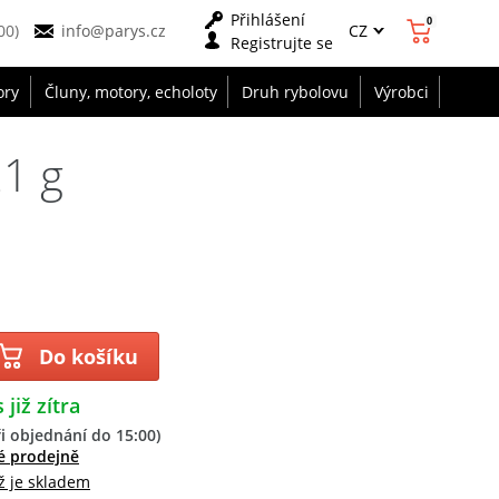
Přihlášení
0
CZ
00)
info@parys.cz
Registrujte se
ory
Čluny, motory, echoloty
Druh rybolovu
Výrobci
21 g
Do košíku
 již zítra
i objednání do 15:00)
é prodejně
ž je skladem