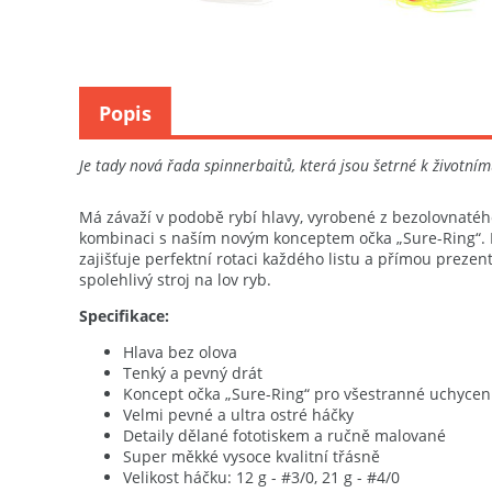
Popis
Je tady nová řada spinnerbaitů, která jsou šetrné k životním
Má závaží v podobě rybí hlavy, vyrobené z bezolovnatého 
kombinaci s naším novým konceptem očka „Sure-Ring“. Ná
zajišťuje perfektní rotaci každého listu a přímou prezen
spolehlivý stroj na lov ryb.
Specifikace:
Hlava bez olova
Tenký a pevný drát
Koncept očka „Sure-Ring“ pro všestranné uchycen
Velmi pevné a ultra ostré háčky
Detaily dělané fototiskem a ručně malované
Super měkké vysoce kvalitní třásně
Velikost háčku: 12 g - #3/0, 21 g - #4/0