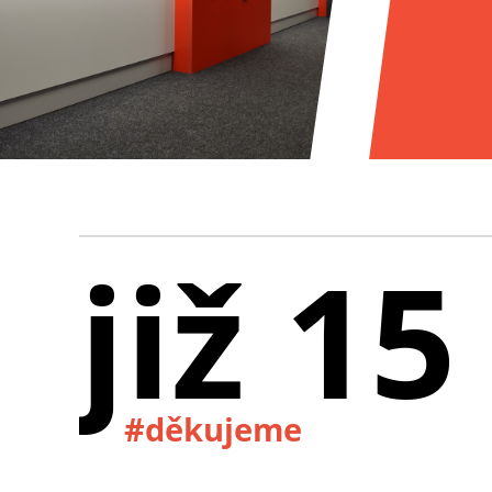
již 15
#děkujeme