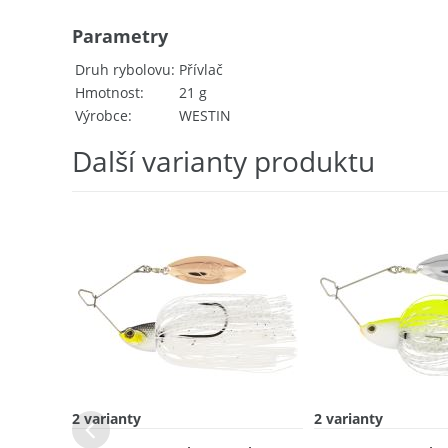
Parametry
Druh rybolovu
Přívlač
Hmotnost
21 g
Výrobce
WESTIN
Další varianty produktu
2 varianty
2 varianty