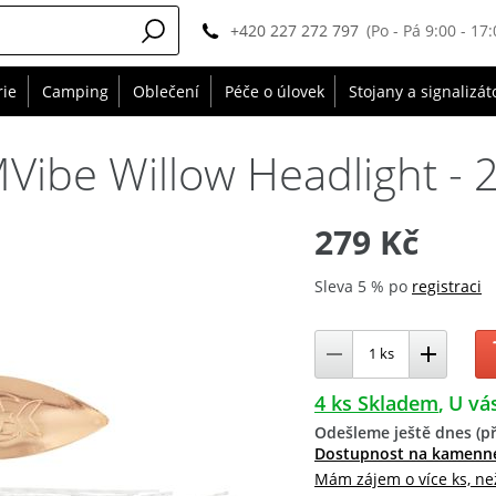
+420 227 272 797
(Po - Pá 9:00 - 17:
rie
Camping
Oblečení
Péče o úlovek
Stojany a signalizát
Vibe Willow Headlight - 
279 Kč
Sleva 5 % po
registraci
4 ks Skladem
U vás
Odešleme ještě dnes (př
Dostupnost na kamenn
Mám zájem o více ks, ne