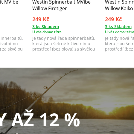
it MVibe
Westin Spinnerbait MVibe
Westin Spin
Willow Firetiger
Willow Kaiko
249 Kč
249 Kč
3 ks Skladem
3 ks Skladem
U vás doma: zítra
U vás doma: zítr
pinnerbaitů,
Je tady nová řada spinnerbaitů,
Je tady nová ř
životnímu
která jsou šetrné k životnímu
která jsou šet
) za skvělou
prostředí (bez olova) za skvělou
prostředí (bez
cenu,...
cenu,...
Y AŽ 12 %