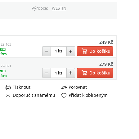
Výrobce
WESTIN
249 Kč
122-105
dem
Do košíku
zítra
279 Kč
122-021
dem
Do košíku
zítra
Tisknout
Porovnat
Doporučit známému
Přidat k oblíbeným