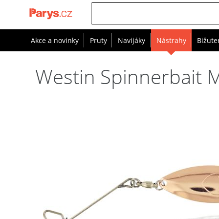
Akce a novinky
Pruty
Navijáky
Nástrahy
Bižute
Westin Spinnerbait M