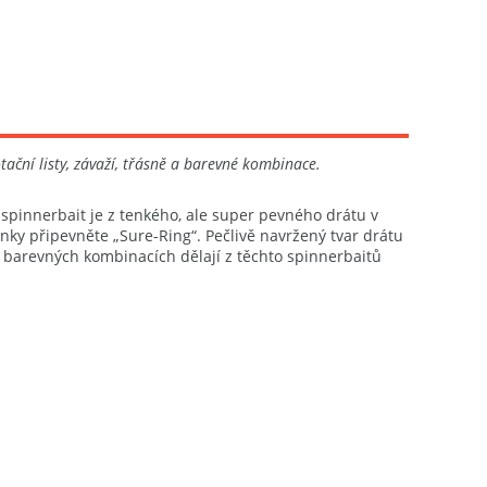
tační listy, závaží, třásně a barevné kombinace.
 spinnerbait je z tenkého, ale super pevného drátu v
ky připevněte „Sure-Ring“. Pečlivě navržený tvar drátu
ch barevných kombinacích dělají z těchto spinnerbaitů