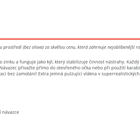
u prostředí (bez olova) za skvělou cenu, která zahrnuje nejoblíbenější ro
zinku a funguje jako kýl, který stabilizuje činnost nástrahy. Každý
vazec přivažte přímo do otevřeného očka nebo při použití karabin
taci bez zamotání! Extra jemná pulzující vlákna v superrealistický
í návazce