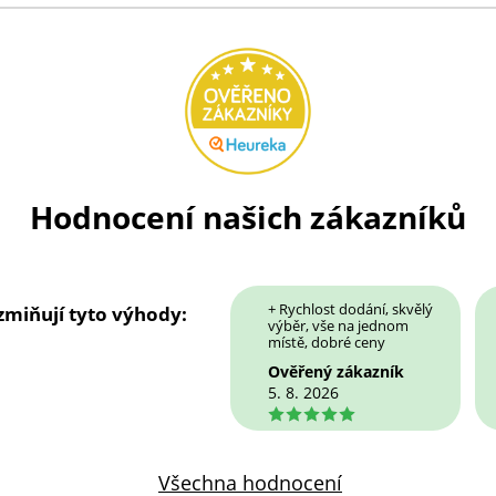
Hodnocení našich zákazníků
+ Rychlost dodání, skvělý
 zmiňují tyto výhody:
výběr, vše na jednom
místě, dobré ceny
Ověřený zákazník
5. 8. 2026
5
Všechna hodnocení