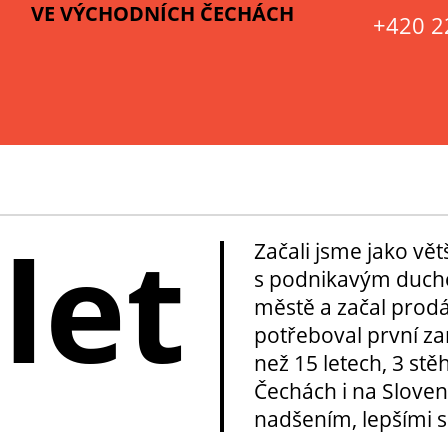
VE VÝCHODNÍCH ČECHÁCH
+420 2
 let
Začali jsme jako vě
s podnikavým duche
městě a začal prod
potřeboval první za
než 15 letech, 3 stě
Čechách i na Sloven
nadšením, lepšími sl