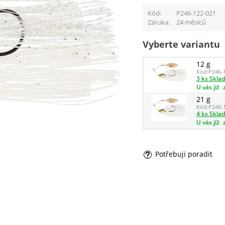
Kód
P246-122-021
Záruka
24 měsíců
Vyberte variantu
12 g
Kód:
P246-
3 ks Skla
U vás již
21 g
Kód:
P246-
4 ks Skla
U vás již
Potřebuji poradit