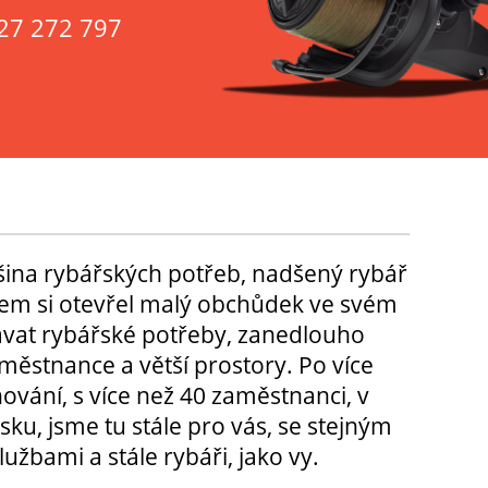
27 272 797
tšina rybářských potřeb, nadšený rybář
m si otevřel malý obchůdek ve svém
ávat rybářské potřeby, zanedlouho
městnance a větší prostory. Po více
hování, s více než 40 zaměstnanci, v
sku, jsme tu stále pro vás, se stejným
užbami a stále rybáři, jako vy.