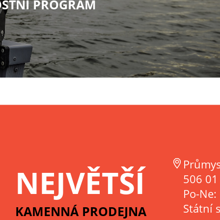
STNÍ PROGRAM
Průmys
NEJVĚTŠÍ
506 01 
Po-Ne:
Státní 
KAMENNÁ PRODEJNA