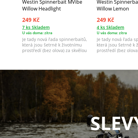
Westin Spinnerbait MVibe
Westin Spinnerba
Willow Headlight
Willow Lemon
249 Kč
249 Kč
7 ks Skladem
4 ks Skladem
U vás doma: zítra
U vás doma: zítra
Je tady nová řada spinnerbaitů,
Je tady nová řada s
která jsou šetrné k životnímu
která jsou šetrné k 
prostředí (bez olova) za skvělou
prostředí (bez olova
cenu,...
cenu,...
SLEV