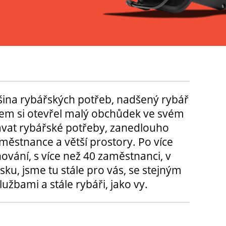
tšina rybářských potřeb, nadšený rybář
m si otevřel malý obchůdek ve svém
ávat rybářské potřeby, zanedlouho
městnance a větší prostory. Po více
hování, s více než 40 zaměstnanci, v
sku, jsme tu stále pro vás, se stejným
užbami a stále rybáři, jako vy.