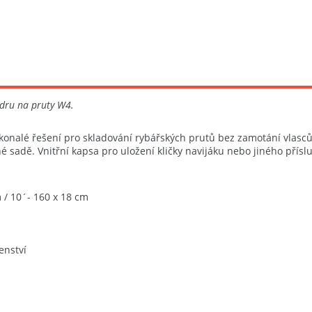
zdru na pruty W4.
konalé řešení pro skladování rybářských prutů bez zamotání vlasců
é sadě. Vnitřní kapsa pro uložení kličky navijáku nebo jiného příslu
m / 10´- 160 x 18 cm
m
enství