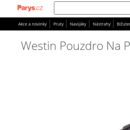
Akce a novinky
Pruty
Navijáky
Nástrahy
Bižute
Westin Pouzdro Na P