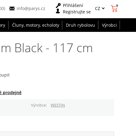
Přihlášení
0
CZ
00)
info@parys.cz
Registrujte se
ory
Čluny, motory, echoloty
Druh rybolovu
Výrobci
m Black - 117 cm
oupit
é prodejně
Výrobce
WESTIN