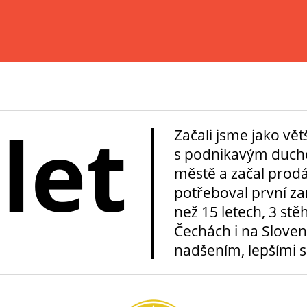
 let
Začali jsme jako vě
s podnikavým duche
městě a začal prod
potřeboval první za
než 15 letech, 3 stě
Čechách i na Sloven
nadšením, lepšími sl