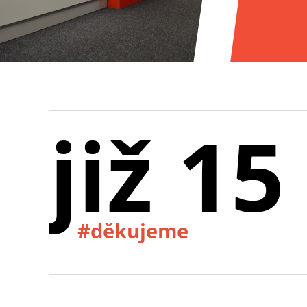
již 15
#děkujeme