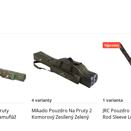
Výprodej
4 varianty
1 varianta
ruty
Mikado Pouzdro Na Pruty 2
JRC Pouzdro 
amufláž
Komorový Zesílený Zelený
Rod Sleeve 