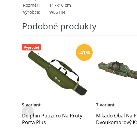
Rozměr
117x16 cm
Výrobce
WESTIN
Podobné produkty
Výprodej
-41%
5 variant
7 variant
Delphin Pouzdro Na Pruty
Mikado Obal Na P
Porta Plus
Dvoukomorový K