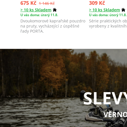
675 Kč
309 Kč
1 146 Kč
> 10 ks Skladem
> 10 ks Skladem
U vás doma: úterý 11.8.
U vás doma: úterý 11.8.
Dvoukomorové kaprařské pouzdro
Série praktických ob
na pruty, vycházející z úspěšné
vyrobeny z kvalitníh
řady PORTA.
SLEV
VĚRNO