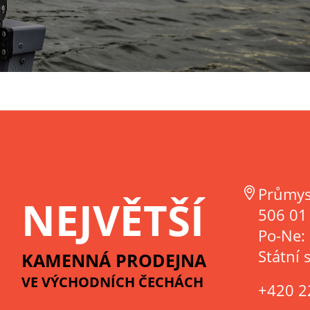
Průmys
NEJVĚTŠÍ
506 01 
Po-Ne:
Státní 
KAMENNÁ PRODEJNA
VE VÝCHODNÍCH ČECHÁCH
+420 2