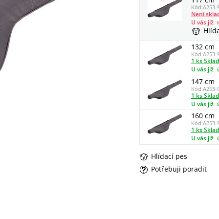
Kód:
A253-
Není skl
U vás již
Hlíd
132 cm
Kód:
A253-
1 ks Skla
U vás již
147 cm
Kód:
A253-
1 ks Skla
U vás již
160 cm
Kód:
A253-
1 ks Skla
U vás již
Hlídací pes
Potřebuji poradit