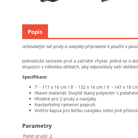
Popis
Uchovávejte své pruty a navijáky připravené k použití v pou
Jednoduše sestavte prut a začněte chytat. Jedná se o do
dispozici v několika délkách, aby odpovídaly vaší oblíben
Specifikace:
7´- 117 x 16 cm / 8´- 132 x 16 cm / 9´- 147 x 18 c
Hlavní materiál: Dvojitě tkaný polyester s potahe
Vhodné pro 2 pruty a navijáky
Nastavitelný ramenní popruh
Vnitřní kapsa pro kličku navijáku nebo jiné přísluš
Parametry
Počet prutů
2