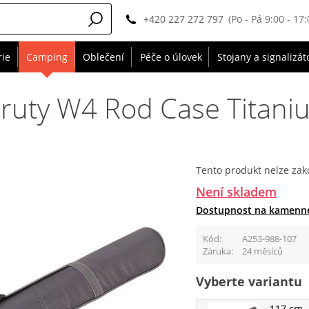
+420 227 272 797
(Po - Pá 9:00 - 17:
rie
Camping
Oblečení
Péče o úlovek
Stojany a signalizát
ruty W4 Rod Case Titaniu
Tento produkt nelze zak
Není skladem
Dostupnost na kamenn
Kód
A253-988-107
Záruka
24 měsíců
Vyberte variantu
117 cm