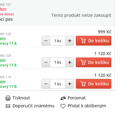
988-107
adem
na dotaz
Tento produkt nelze zakoupit
ací pes
999 Kč
988-108
dem
Do košíku
úterý 11.8.
1 120 Kč
988-109
dem
Do košíku
úterý 11.8.
1 120 Kč
988-114
dem
Do košíku
úterý 11.8.
Tisknout
Porovnat
Doporučit známému
Přidat k oblíbeným