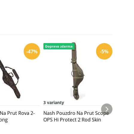
Doprava zdarma
-47%
-5%
3 varianty
4 varian
Na Prut Rova 2-
Nash Pouzdro Na Prut Scope
Delphin
Long
OPS Hi Protect 2 Rod Skin
Classa 