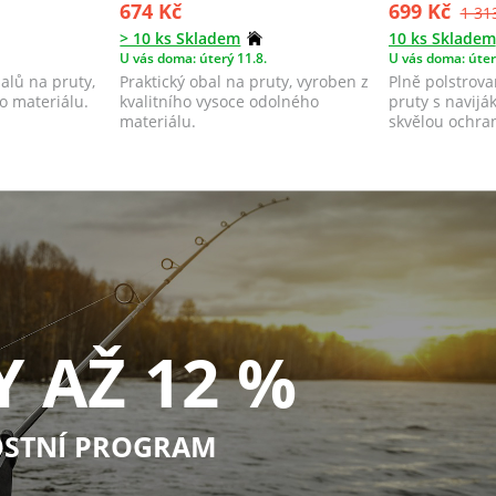
674 Kč
699 Kč
1 31
> 10 ks Skladem
10 ks Skladem
U vás doma: úterý 11.8.
U vás doma: úter
alů na pruty,
Praktický obal na pruty, vyroben z
Plně polstrov
o materiálu.
kvalitního vysoce odolného
pruty s naviják
materiálu.
skvělou ochran
na...
Y AŽ 12 %
STNÍ PROGRAM