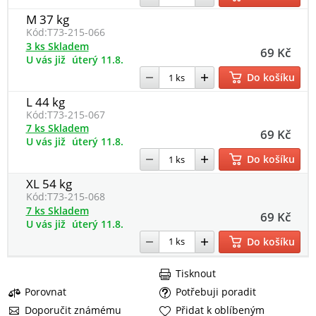
M 37 kg
Kód:
T73-215-066
3 ks Skladem
69 Kč
U vás již
úterý 11.8.
Do košíku
L 44 kg
Kód:
T73-215-067
7 ks Skladem
69 Kč
U vás již
úterý 11.8.
Do košíku
XL 54 kg
Kód:
T73-215-068
7 ks Skladem
69 Kč
U vás již
úterý 11.8.
Do košíku
Tisknout
Porovnat
Potřebuji poradit
Doporučit známému
Přidat k oblíbeným