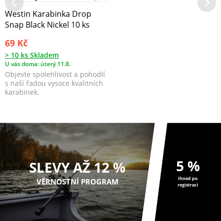
Westin Karabinka Drop
Snap Black Nickel 10 ks
69 Kč
> 10 ks Skladem
U vás doma: úterý 11.8.
Objevte spolehlivost a pohodlí
s naší řadou vysoce kvalitních
karabinek.
5 %
SLEVY AŽ 12 %
ihned po
VĚRNOSTNÍ PROGRAM
registraci