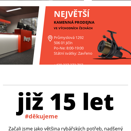
NEJVĚTŠÍ
KAMENNÁ PRODEJNA
VE VÝCHODNÍCH ČECHÁCH
Průmyslová 1292
506 01 Jičín
Po-Ne: 8:00-19:00
Státní svátky: Zavřeno
+420 227 272 797
již 15 let
#děkujeme
Začali jsme jako většina rybářských potřeb, nadšený