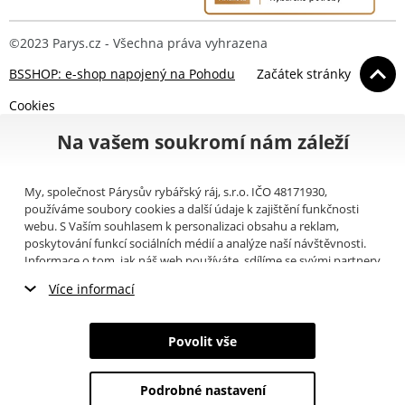
©2023 Parys.cz - Všechna práva vyhrazena
BSSHOP: e-shop napojený na Pohodu
Začátek stránky
Cookies
Na vašem soukromí nám záleží
My, společnost Párysův rybářský ráj, s.r.o. IČO 48171930,
používáme soubory cookies a další údaje k zajištění funkčnosti
webu. S Vaším souhlasem k personalizaci obsahu a reklam,
poskytování funkcí sociálních médií a analýze naší návštěvnosti.
Informace o tom, jak náš web používáte, sdílíme se svými partnery
pro sociální média, inzerci a analýzy (například Google).
Zde
si
Více informací
můžete přečíst, jak tyto informace Google používá. Partneři tyto
údaje mohou kombinovat s dalšími informacemi, které jste jim
Nezbytné cookies
poskytli nebo které získali v důsledku toho, že používáte jejich
Povolit vše
služby. Tyto údaje zahrnují cookies, data z dalších úložišť, IP
Marketingové cookies
adresu a další informace spojené s prohlížením webu. Svůj souhlas
se zpracováním cookies můžete odvolat
zde
.
Podrobné nastavení
Analytické cookies