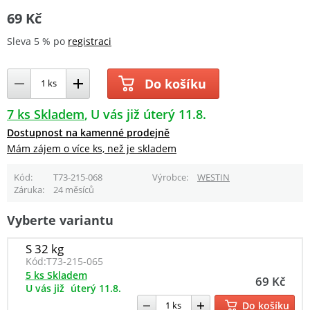
69 Kč
Sleva 5 % po
registraci
Do košíku
7 ks Skladem
U vás již úterý 11.8.
Dostupnost na kamenné prodejně
Mám zájem o více ks, než je skladem
Kód
T73-215-068
Výrobce
WESTIN
Záruka
24 měsíců
Vyberte variantu
S 32 kg
Kód:
T73-215-065
5 ks Skladem
69 Kč
U vás již
úterý 11.8.
Do košíku