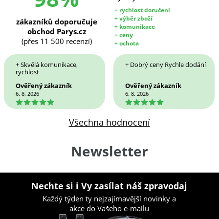
+ rychlost doručení
+ výběr zboží
zákazníků doporučuje
+ komunikace
obchod Parys.cz
+ ceny
(přes 11 500 recenzí)
+ ochota
+ Skvělá komunikace,
+ Dobrý ceny Rychle dodání
rychlost
Ověřený zákazník
Ověřený zákazník
6. 8. 2026
6. 8. 2026
5
5
Všechna hodnocení
Newsletter
Nechte si i Vy zasílat náš zpravodaj
Každý týden ty nejzajímavější novinky a
akce do Vašeho e-mailu