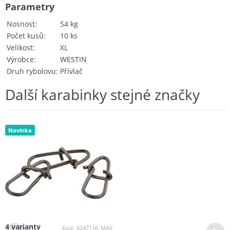
Parametry
Nosnost
54 kg
Počet kusů
10 ks
Velikost
XL
Výrobce
WESTIN
Druh rybolovu
Přívlač
Další karabinky stejné značky
Novinka
4 varianty
Kód:
0247116_MAS