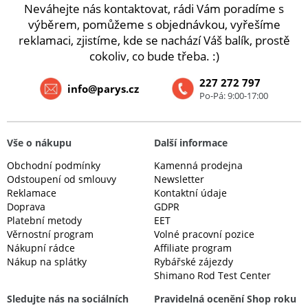
Neváhejte nás kontaktovat, rádi Vám poradíme s
výběrem, pomůžeme s objednávkou, vyřešíme
reklamaci, zjistíme, kde se nachází Váš balík, prostě
cokoliv, co bude třeba. :)
227 272 797
info@parys.cz
Po-Pá: 9:00-17:00
Vše o nákupu
Další informace
Obchodní podmínky
Kamenná prodejna
Odstoupení od smlouvy
Newsletter
Reklamace
Kontaktní údaje
Doprava
GDPR
Platební metody
EET
Věrnostní program
Volné pracovní pozice
Nákupní rádce
Affiliate program
Nákup na splátky
Rybářské zájezdy
Shimano Rod Test Center
Sledujte nás na sociálních
Pravidelná ocenění Shop roku