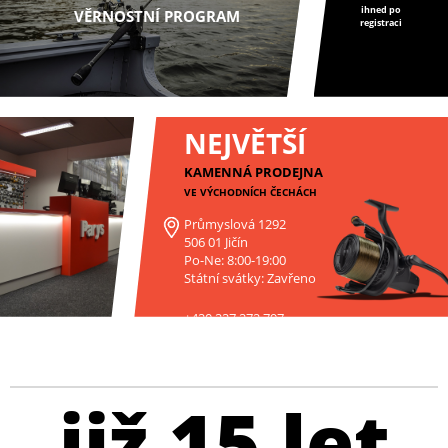
ihned po
VĚRNOSTNÍ PROGRAM
registraci
NEJVĚTŠÍ
KAMENNÁ PRODEJNA
VE VÝCHODNÍCH ČECHÁCH
Průmyslová 1292
506 01 Jičín
Po-Ne: 8:00-19:00
Státní svátky: Zavřeno
+420 227 272 797
již 15 let