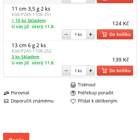
11 cm 3,5 g 2 ks
Kód:
P245-1108-251
> 10 ks Skladem
124 Kč
U vás již
úterý 11.8.
Do košíku
13 cm 6 g 2 ks
Kód:
P245-1108-252
3 ks Skladem
139 Kč
U vás již
úterý 11.8.
Do košíku
Tisknout
Porovnat
Potřebuji poradit
Doporučit známému
Přidat k oblíbeným