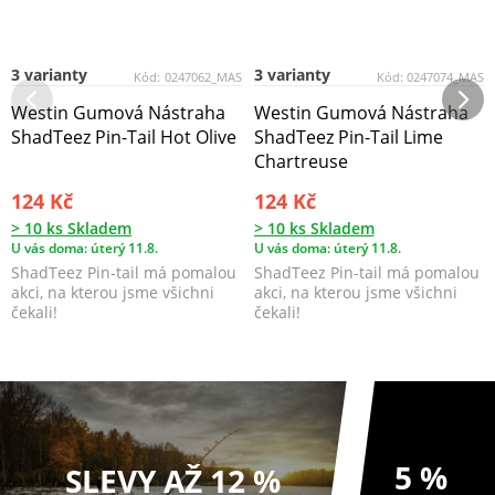
3 varianty
3 varianty
Kód:
0247062_MAS
Kód:
0247074_MAS
Westin Gumová Nástraha
Westin Gumová Nástraha
ShadTeez Pin-Tail Hot Olive
ShadTeez Pin-Tail Lime
Chartreuse
124 Kč
124 Kč
> 10 ks Skladem
> 10 ks Skladem
U vás doma: úterý 11.8.
U vás doma: úterý 11.8.
ShadTeez Pin-tail má pomalou
ShadTeez Pin-tail má pomalou
akci, na kterou jsme všichni
akci, na kterou jsme všichni
čekali!
čekali!
5 %
SLEVY AŽ 12 %