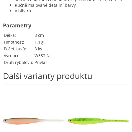
Ručně malované detailní barvy
V blistru
Parametry
Délka
8 cm
Hmotnost
1,4 g
Počet kusů
3 ks
Výrobce
WESTIN
Druh rybolovu
Přívlač
Další varianty produktu