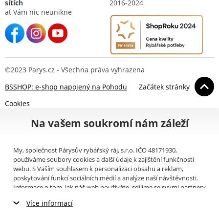
sítích
2016-2024
ať Vám nic neunikne
©2023 Parys.cz - Všechna práva vyhrazena
BSSHOP: e-shop napojený na Pohodu
Začátek stránky
Cookies
Na vašem soukromí nám záleží
My, společnost Párysův rybářský ráj, s.r.o. IČO 48171930,
používáme soubory cookies a další údaje k zajištění funkčnosti
webu. S Vaším souhlasem k personalizaci obsahu a reklam,
poskytování funkcí sociálních médií a analýze naší návštěvnosti.
Informace o tom, jak náš web používáte, sdílíme se svými partnery
pro sociální média, inzerci a analýzy (například Google).
Zde
si
Více informací
můžete přečíst, jak tyto informace Google používá. Partneři tyto
údaje mohou kombinovat s dalšími informacemi, které jste jim
Nezbytné cookies