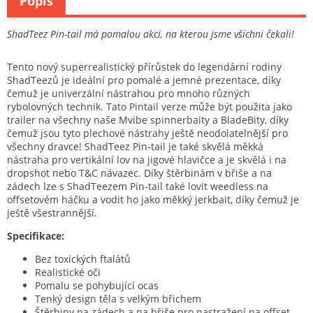
Popis
ShadTeez Pin-tail má pomalou akci, na kterou jsme všichni čekali!
Tento nový superrealistický přírůstek do legendární rodiny
ShadTeezů je ideální pro pomalé a jemné prezentace, díky
čemuž je univerzální nástrahou pro mnoho různých
rybolovných technik. Tato Pintail verze může být použita jako
trailer na všechny naše Mvibe spinnerbaity a BladeBity, díky
čemuž jsou tyto plechové nástrahy ještě neodolatelnější pro
všechny dravce! ShadTeez Pin-tail je také skvělá měkká
nástraha pro vertikální lov na jigové hlavičce a je skvělá i na
dropshot nebo T&C návazec. Díky štěrbinám v břiše a na
zádech lze s ShadTeezem Pin-tail také lovit weedless na
offsetovém háčku a vodit ho jako měkký jerkbait, díky čemuž je
ještě všestrannější.
Specifikace:
Bez toxických ftalátů
Realistické oči
Pomalu se pohybující ocas
Tenký design těla s velkým břichem
Štěrbiny na zádech a na břiše pro nastražení na offset