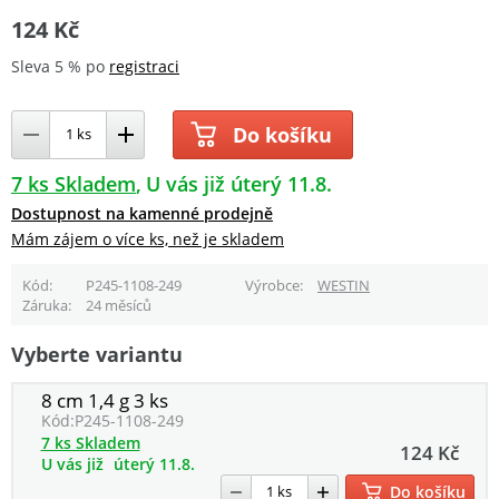
124 Kč
Sleva 5 % po
registraci
Do košíku
7 ks Skladem
U vás již úterý 11.8.
Dostupnost na kamenné prodejně
Mám zájem o více ks, než je skladem
Kód
P245-1108-249
Výrobce
WESTIN
Záruka
24 měsíců
Vyberte variantu
8 cm 1,4 g 3 ks
Kód:
P245-1108-249
7 ks Skladem
124 Kč
U vás již
úterý 11.8.
Do košíku