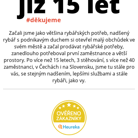
již 15 let
#děkujeme
Začali jsme jako většina rybářských potřeb, nadšený
rybář s podnikavým duchem si otevřel malý obchůdek ve
svém městě a začal prodávat rybářské potřeby,
zanedlouho potřeboval první zaměstnance a větší
prostory. Po více než 15 letech, 3 stěhování, s více než 40
zaměstnanci, v Čechách i na Slovensku, jsme tu stále pro
vás, se stejným nadšením, lepšími službami a stále
rybáři, jako vy.