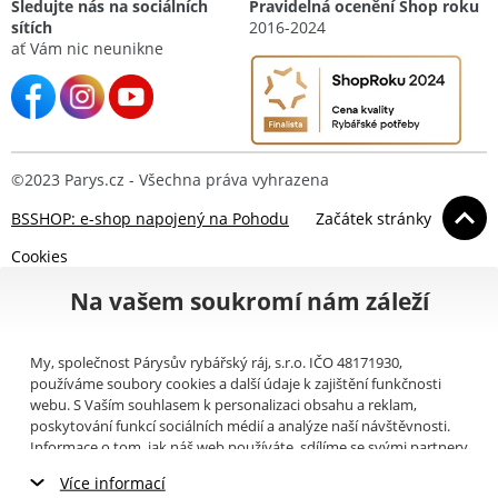
Sledujte nás na sociálních
Pravidelná ocenění Shop roku
sítích
2016-2024
ať Vám nic neunikne
©2023 Parys.cz - Všechna práva vyhrazena
BSSHOP: e-shop napojený na Pohodu
Začátek stránky
Cookies
Na vašem soukromí nám záleží
My, společnost Párysův rybářský ráj, s.r.o. IČO 48171930,
používáme soubory cookies a další údaje k zajištění funkčnosti
webu. S Vaším souhlasem k personalizaci obsahu a reklam,
poskytování funkcí sociálních médií a analýze naší návštěvnosti.
Informace o tom, jak náš web používáte, sdílíme se svými partnery
pro sociální média, inzerci a analýzy (například Google).
Zde
si
Více informací
můžete přečíst, jak tyto informace Google používá. Partneři tyto