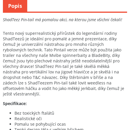
Popis
ShadTeez Pin-tail má pomalou akci, na kterou jsme všichni čekali!
Tento nový superrealistický přírůstek do legendární rodiny
ShadTeezů je ideální pro pomalé a jemné prezentace, díky
čemuž je univerzální nástrahou pro mnoho různých
rybolovných technik. Tato Pintail verze může být použita jako
trailer na všechny naše Mvibe spinnerbaity a BladeBity, díky
čemuž jsou tyto plechové nástrahy ještě neodolatelnější pro
všechny dravce! ShadTeez Pin-tail je také skvělá měkká
nástraha pro vertikální lov na jigové hlavičce a je skvělá i na
dropshot nebo T&C návazec. Díky štěrbinám v břiše a na
zádech lze s ShadTeezem Pin-tail také lovit weedless na
offsetovém háčku a vodit ho jako měkký jerkbait, díky čemuž je
ještě všestrannější.
Specifikace:
Bez toxických ftalátů
Realistické oči
Pomalu se pohybující ocas
Tenký design těla s velkým břichem