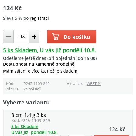
124 Kč
Sleva 5 % po
registraci
Do košíku
5 ks Skladem
U vás již pondělí 10.8.
Odešleme ještě dnes (při objednání do 15:00)
Dostupnost na kamenné prodejně
Mám zájem o více ks, než je skladem
Kód
P245-1109-249
Výrobce
WESTIN
Záruka
24 měsíců
Vyberte variantu
8 cm 1,4 g 3 ks
Kód:
P245-1109-249
5 ks Skladem
124 Kč
U vás již
pondělí 10.8.