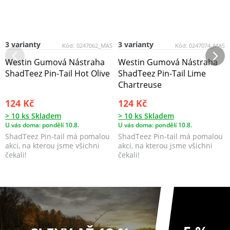
3 varianty
3 varianty
Kód:
0247062_MAS
Kód:
0247074_MAS
Westin Gumová Nástraha
Westin Gumová Nástraha
ShadTeez Pin-Tail Hot Olive
ShadTeez Pin-Tail Lime
Chartreuse
124 Kč
124 Kč
> 10 ks Skladem
> 10 ks Skladem
U vás doma: pondělí 10.8.
U vás doma: pondělí 10.8.
ShadTeez Pin-tail má pomalou
ShadTeez Pin-tail má pomalou
akci, na kterou jsme všichni
akci, na kterou jsme všichni
čekali!
čekali!