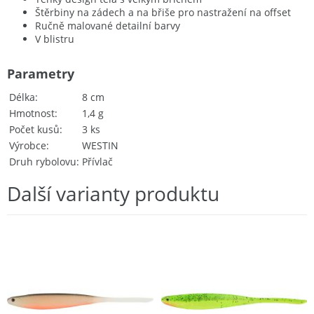
Štěrbiny na zádech a na břiše pro nastražení na offset
Ručně malované detailní barvy
V blistru
Parametry
Délka
8 cm
Hmotnost
1,4 g
Počet kusů
3 ks
Výrobce
WESTIN
Druh rybolovu
Přívlač
Další varianty produktu