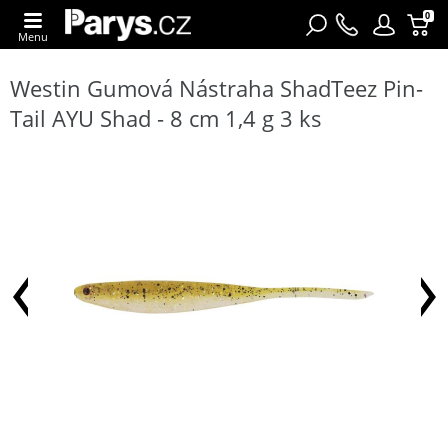
0
Menu
Westin Gumová Nástraha ShadTeez Pin-
Tail AYU Shad - 8 cm 1,4 g 3 ks