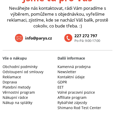
Neváhejte nás kontaktovat, rádi Vám poradíme s
výběrem, pomůžeme s objednávkou, vyřešíme
reklamaci, zjistíme, kde se nachází Váš balík, prostě
cokoliv, co bude třeba. :)
227 272 797
info@parys.cz
Po-Pá: 9:00-17:00
Vše o nákupu
Další informace
Obchodní podmínky
Kamenná prodejna
Odstoupení od smlouvy
Newsletter
Reklamace
Kontaktní údaje
Doprava
GDPR
Platební metody
EET
Věrnostní program
Volné pracovní pozice
Nákupní rádce
Affiliate program
Nákup na splátky
Rybářské zájezdy
Shimano Rod Test Center