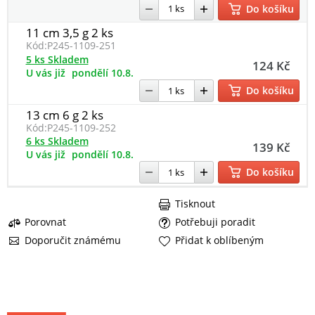
Do košíku
11 cm 3,5 g 2 ks
Kód:
P245-1109-251
5 ks Skladem
124 Kč
U vás již
pondělí 10.8.
Do košíku
13 cm 6 g 2 ks
Kód:
P245-1109-252
6 ks Skladem
139 Kč
U vás již
pondělí 10.8.
Do košíku
Tisknout
Porovnat
Potřebuji poradit
Doporučit známému
Přidat k oblíbeným