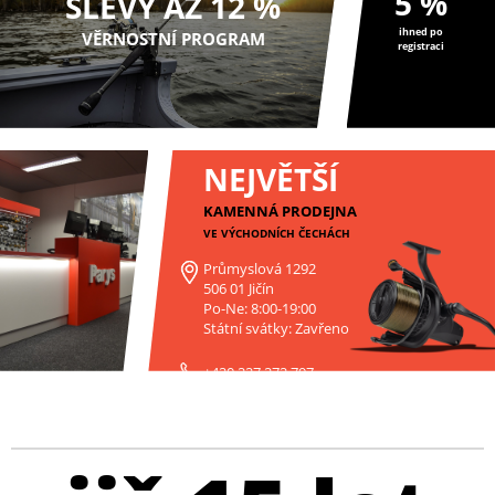
5 %
SLEVY AŽ 12 %
ihned po
VĚRNOSTNÍ PROGRAM
registraci
NEJVĚTŠÍ
KAMENNÁ PRODEJNA
VE VÝCHODNÍCH ČECHÁCH
Průmyslová 1292
506 01 Jičín
Po-Ne: 8:00-19:00
Státní svátky: Zavřeno
+420 227 272 797