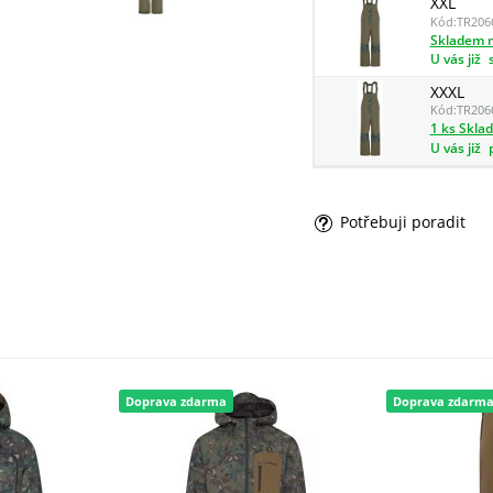
XXL
Kód:
TR206
Skladem n
U vás již
XXXL
Kód:
TR206
1 ks Skla
U vás již
Potřebuji poradit
Doprava zdarma
Doprava zdarm