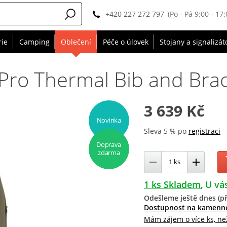
+420 227 272 797
(Po - Pá 9:00 - 17:
rie
Camping
Oblečení
Péče o úlovek
Stojany a signalizát
Pro Thermal Bib and Brac
3 639 Kč
Novinka
Sleva 5 % po
registraci
Doprava
zdarma
1 ks Skladem
U vás
Odešleme ještě dnes (př
Dostupnost na kamenn
Mám zájem o více ks, ne