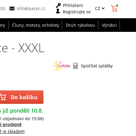
Přihlášení
0
CZ
00)
info@parys.cz
Registrujte se
ory
Čluny, motory, echoloty
Druh rybolovu
Výrobci
e - XXXL
Spočítat splátky
Do košíku
 již pondělí 10.8.
i objednání do 15:00)
é prodejně
ž je skladem