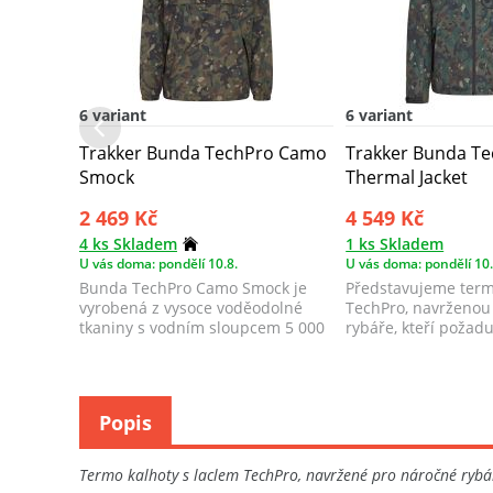
6 variant
6 variant
Trakker Bunda TechPro Camo
Trakker Bunda T
Smock
Thermal Jacket
2 469 Kč
4 549 Kč
4 ks Skladem
1 ks Skladem
U vás doma: pondělí 10.8.
U vás doma: pondělí 10.
Bunda TechPro Camo Smock je
Představujeme ter
vyrobená z vysoce voděodolné
TechPro, navrženou
tkaniny s vodním sloupcem 5 000
rybáře, kteří požadu
mm a plně p...
výkon.
Popis
Termo kalhoty s laclem TechPro, navržené pro náročné rybář