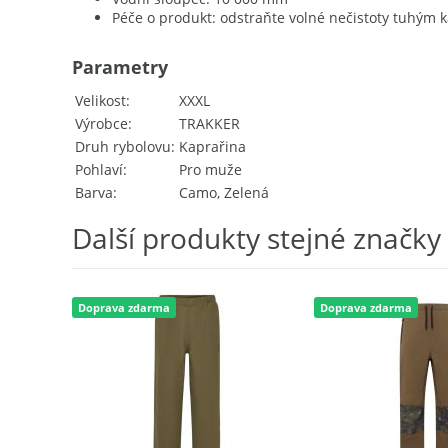
Péče o produkt: odstraňte volné nečistoty tuhým 
Parametry
Velikost
XXXL
Výrobce
TRAKKER
Druh rybolovu
Kaprařina
Pohlaví
Pro muže
Barva
Camo, Zelená
Další produkty stejné značky
Doprava zdarma
Doprava zdarma