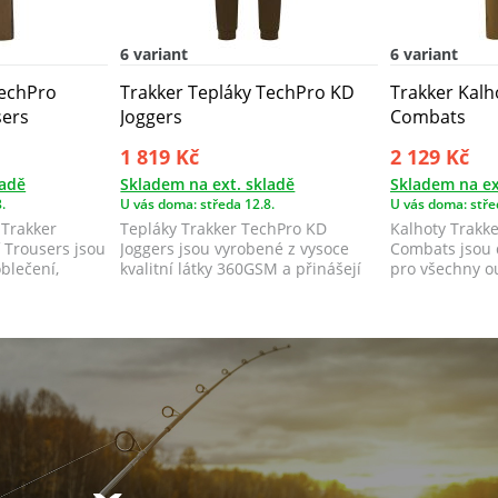
6 variant
6 variant
TechPro
Trakker Tepláky TechPro KD
Trakker Kal
sers
Joggers
Combats
1 819 Kč
2 129 Kč
ladě
Skladem na ext. skladě
Skladem na ex
.
U vás doma: středa 12.8.
U vás doma: stře
 Trakker
Tepláky Trakker TechPro KD
Kalhoty Trakk
 Trousers jsou
Joggers jsou vyrobené z vysoce
Combats jsou
blečení,
kvalitní látky 360GSM a přinášejí
pro všechny o
maximáln...
nadšence.