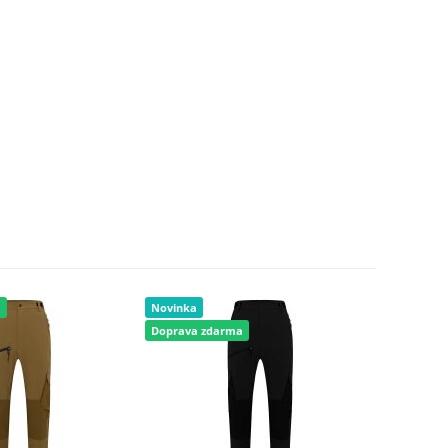
a
Novinka
Novinka
Doprava zdarma
Doprava 