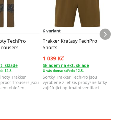
6 variant
6 variant
oty TechPro
Trakker Kraťasy TechPro
Trakker
Trousers
Shorts
Sherpa 
1 039 Kč
2 079 
t. skladě
Skladem na ext. skladě
2 ks Skl
da 12.8.
U vás doma: středa 12.8.
U vás doma
lhoty Trakker
Šortky Trakker TechPro jsou
Bunda Tr
proof Trousers jsou
vyrobené z lehké, prodyšné látky
Jacket j
sem oblečení,
zajišťující optimální ventilaci.
pohodlné
..
silným vl