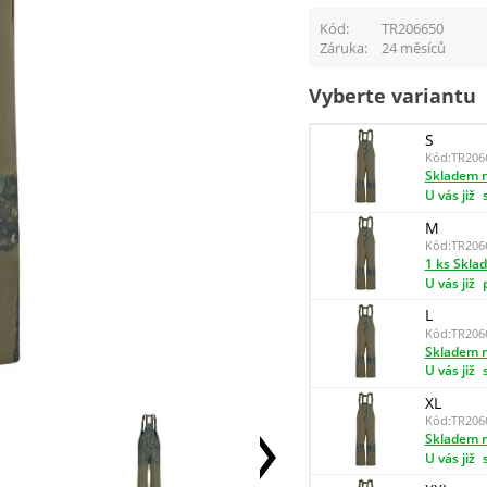
Kód
TR206650
Záruka
24 měsíců
Vyberte variantu
S
Kód:
TR206
Skladem n
U vás již
M
Kód:
TR206
1 ks Skla
U vás již
L
Kód:
TR206
Skladem n
U vás již
XL
Kód:
TR206
Skladem n
U vás již