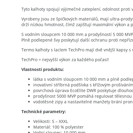
Tyto kalhoty spojují výjimečné zateplení, odolnost proti
Vyrobeny jsou ze špičkových materiálů, mají ultra-prody
drží nízkou hmotnost, čímž zajišťují maximální výkon a 
S vodním sloupcem 10 000 mm a prodyšností 5 000 MVP (p
Plně podlepené švy poskytují další ochranu proti nepříz
Termo kalhoty s laclem TechPro mají dvě vnější kapsy s
TechPro = nejvyšší výkon za každého počasí!
Vlastnosti produktu:
látka s vodním sloupcem 10 000 mm a plně podle
inovativní stříbrná podšívka s křížovým prošíváním
povrchová úprava EcoElite DWR poskytuje dlouh
prodyšnost 5000 MVP pomáhá regulovat tělesnou 
vodotěsné zipy a nastavitelné manžety brání pron
Technické parametry:
Velikosti: S – XXXL
Materiál: 100 % polyester
Vodní sloupec: 10 000 mm