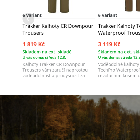
6 variant
6 variant
Trakker Kalhoty CR Downpour
Trakker Kalhoty 
Trousers
Waterproof Trou
1 819 Kč
3 119 Kč
Skladem na ext. skladě
Skladem na ext. sk
U vás doma: středa 12.8.
U vás doma: středa 12.8
Kalhoty Trakker CR Downpour
Voděodolné kalhoty
Trousers vám zaručí naprostou
TechPro Waterproof
voděodolnost a prodyšnost za
revolučním kusem o
jakéhokoliv p...
určeným pro v...