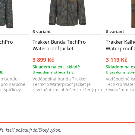
6 variant
6 variant
echPro
Trakker Bunda TechPro
Trakker Kalh
Waterproof Jacket
Waterproof 
3 899 Kč
3 119 Kč
Skladem na ext. skladě
Skladem na ex
8.
U vás doma: středa 12.8.
U vás doma: stře
mo bundu
Voděodolná bunda Trakker
Voděodolné ka
 pro náročné
TechPro Waterproof Jacket je
TechPro Water
jí špičkový
revoluční kus oblečení, určený pro
revolučním ku
všechny out...
určeným pro v.
e, kteří požadují špičkový výkon.