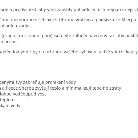
 vodě a prodyšnost, aby vám zajistily pohodlí i v těch nejnáročnějš
šnou membránu s reflexní stříbrnou vrstvou a podšívku ze Sherpa fl
pohodlí u vody.
ropustnost vodní páry) jsou tyto kalhoty navrženy tak, aby odolaly
ni počasí.
 voděodolnými zipy na ochranu vašeho vybavení a dvě vnitřní kapsy
penými švy zabraňuje pronikání vody
 a fleece Sherpa zvyšují teplo a minimalizují tepelné ztráty
odobou voděodpudivost
teplotu
ikání vody