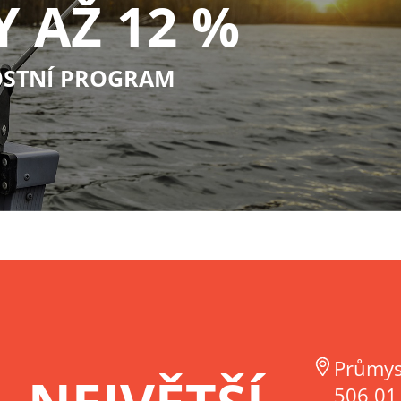
Y AŽ 12 %
STNÍ PROGRAM
Průmys
506 01 