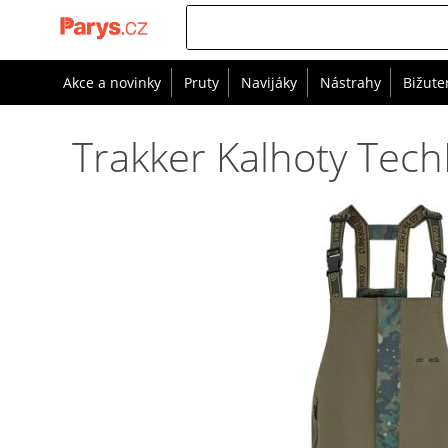
Akce a novinky
Pruty
Navijáky
Nástrahy
Bižute
Trakker Kalhoty Tech