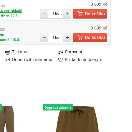
3 639 Kč
649
a ext. skladě
Do košíku
středa 12.8.
3 639 Kč
650
dem
Do košíku
pondělí 10.8.
Tisknout
Porovnat
Doporučit známému
Přidat k oblíbeným
a
Doprava zdarma
Doprava 