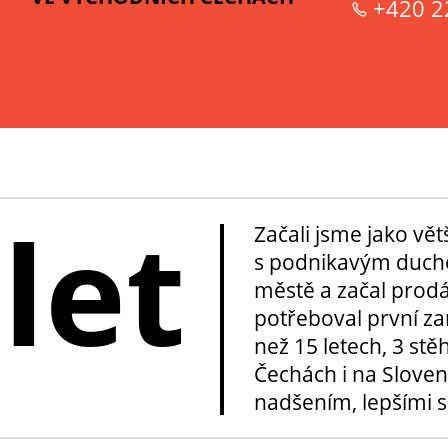
+420 2
 let
Začali jsme jako vě
s podnikavým duche
městě a začal prod
potřeboval první za
než 15 letech, 3 stě
Čechách i na Sloven
nadšením, lepšími sl