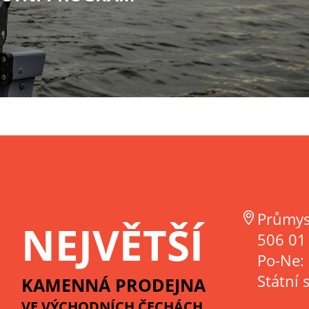
Průmys
NEJVĚTŠÍ
506 01 
Po-Ne:
Státní 
KAMENNÁ PRODEJNA
VE VÝCHODNÍCH ČECHÁCH