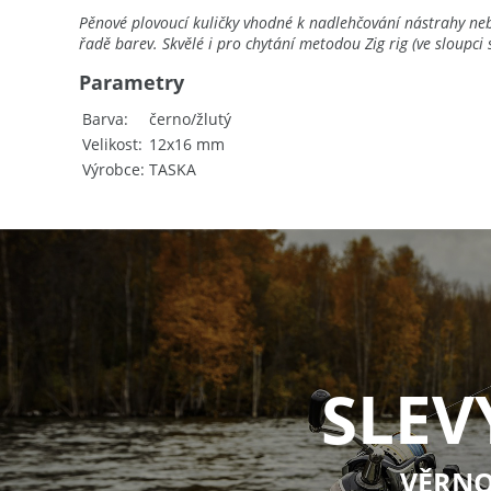
Pěnové plovoucí kuličky vhodné k nadlehčování nástrahy neb
řadě barev. Skvělé i pro chytání metodou Zig rig (ve sloupci
Parametry
Barva
černo/žlutý
Velikost
12x16 mm
Výrobce
TASKA
SLEV
VĚRNO