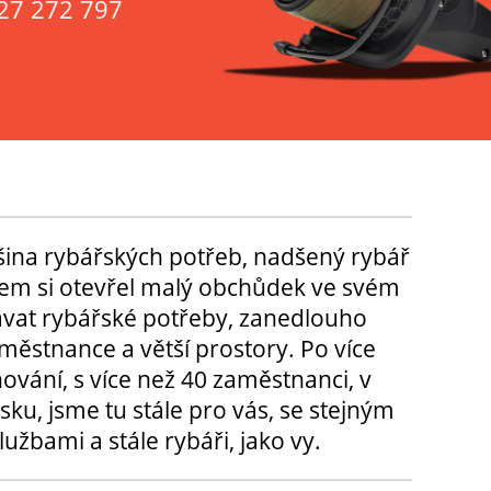
27 272 797
tšina rybářských potřeb, nadšený rybář
m si otevřel malý obchůdek ve svém
ávat rybářské potřeby, zanedlouho
městnance a větší prostory. Po více
hování, s více než 40 zaměstnanci, v
sku, jsme tu stále pro vás, se stejným
užbami a stále rybáři, jako vy.