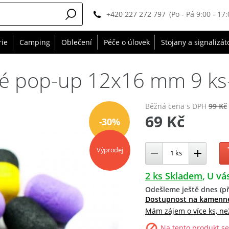
+420 227 272 797
(Po - Pá 9:00 - 17:
rie
Camping
Oblečení
Péče o úlovek
Stojany a signalizát
é pop-up 12x16 mm 9 ks-
Běžná cena
s DPH
99 Kč
69 Kč
-30%
Výprodej
2 ks Skladem
U vás
Odešleme ještě dnes (př
Dostupnost na kamenn
Mám zájem o více ks, ne
Na tento produkt se