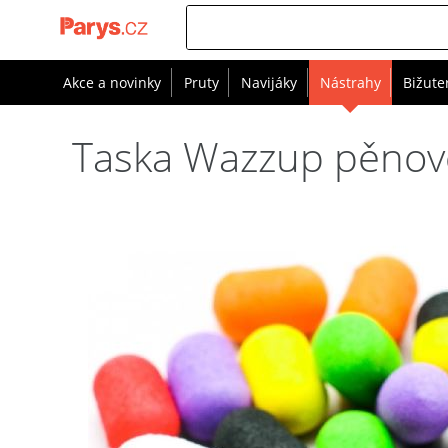
Akce a novinky
Pruty
Navijáky
Nástrahy
Bižute
Taska Wazzup pěnov