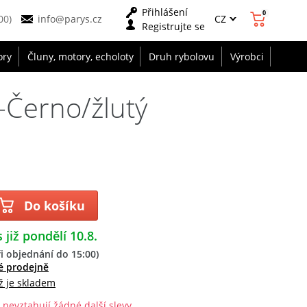
Přihlášení
0
CZ
00)
info@parys.cz
Registrujte se
ory
Čluny, motory, echoloty
Druh rybolovu
Výrobci
Černo/žlutý
Do košíku
 již pondělí 10.8.
i objednání do 15:00)
é prodejně
ž je skladem
 nevztahují žádné další slevy.