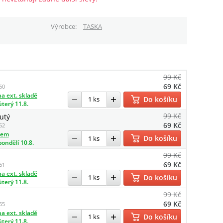
Výrobce
TASKA
99 Kč
69 Kč
60
a ext. skladě
Do košíku
úterý 11.8.
99 Kč
utý
69 Kč
62
dem
Do košíku
pondělí 10.8.
99 Kč
69 Kč
61
a ext. skladě
Do košíku
úterý 11.8.
99 Kč
69 Kč
55
a ext. skladě
Do košíku
úterý 11.8.