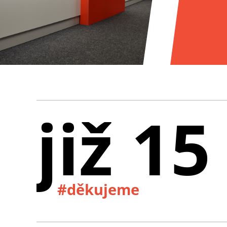
již 15
#děkujeme