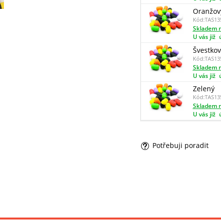
Oranžov
Kód:
TAS13
Skladem n
U vás již
Švestkov
Kód:
TAS13
Skladem n
U vás již
Zelený
Kód:
TAS13
Skladem n
U vás již
Potřebuji poradit