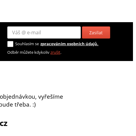
Zasílat
Souhlasím se
zpracováním osobních údajů.
Odběr můžete kdykoliv
zrušit
.
 objednávkou, vyřešíme
bude třeba. :)
cz