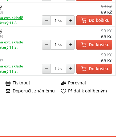
99 Kč
ý
69 Kč
58
a ext. skladě
Do košíku
úterý 11.8.
99 Kč
ý
69 Kč
59
a ext. skladě
Do košíku
úterý 11.8.
99 Kč
69 Kč
57
a ext. skladě
Do košíku
úterý 11.8.
Tisknout
Porovnat
Doporučit známému
Přidat k oblíbeným