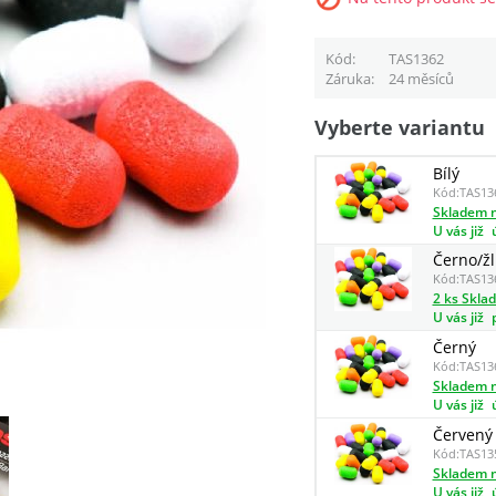
Kód
TAS1362
Záruka
24 měsíců
Vyberte variantu
Bílý
Kód:
TAS13
Skladem n
U vás již
Černo/žl
Kód:
TAS13
2 ks Skla
U vás již
Černý
Kód:
TAS13
Skladem n
U vás již
Červený
Kód:
TAS13
Skladem n
U vás již