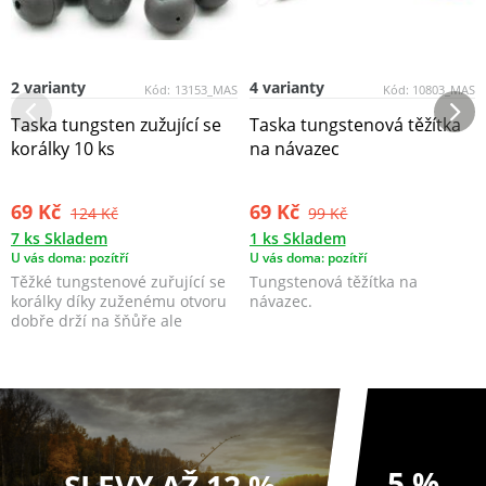
2 varianty
4 varianty
Kód:
13153_MAS
Kód:
10803_MAS
Taska tungsten zužující se
Taska tungstenová těžítka
korálky 10 ks
na návazec
69 Kč
69 Kč
124 Kč
99 Kč
7 ks Skladem
1 ks Skladem
U vás doma: pozítří
U vás doma: pozítří
Těžké tungstenové zuřující se
Tungstenová těžítka na
korálky díky zuženému otvoru
návazec.
dobře drží na šňůře ale
zároveň jsou vyro...
5 %
SLEVY AŽ 12 %