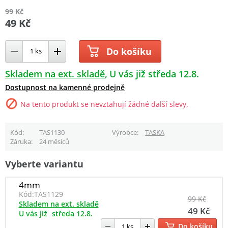
99 Kč
49 Kč
Do košíku
Skladem na ext. skladě
U vás již středa 12.8.
Dostupnost na kamenné prodejně
Na tento produkt se nevztahují žádné další slevy.
Kód
TAS1130
Výrobce
TASKA
Záruka
24 měsíců
Vyberte variantu
4mm
Kód:
TAS1129
99 Kč
Skladem na ext. skladě
49 Kč
U vás již
středa 12.8.
Do košíku