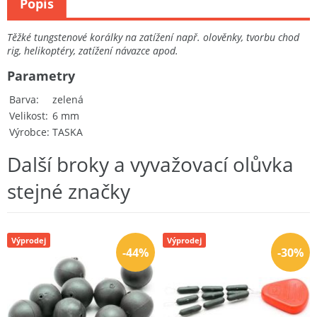
Popis
Těžké tungstenové korálky na zatížení např. olověnky, tvorbu chod
rig, helikoptéry, zatížení návazce apod.
Parametry
Barva
zelená
Velikost
6 mm
Výrobce
TASKA
Další broky a vyvažovací olůvka
stejné značky
Výprodej
Výprodej
-44%
-30%