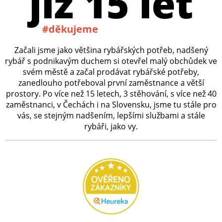
již 15 let
#děkujeme
Začali jsme jako většina rybářských potřeb, nadšený
rybář s podnikavým duchem si otevřel malý obchůdek ve
svém městě a začal prodávat rybářské potřeby,
zanedlouho potřeboval první zaměstnance a větší
prostory. Po více než 15 letech, 3 stěhování, s více než 40
zaměstnanci, v Čechách i na Slovensku, jsme tu stále pro
vás, se stejným nadšením, lepšími službami a stále
rybáři, jako vy.