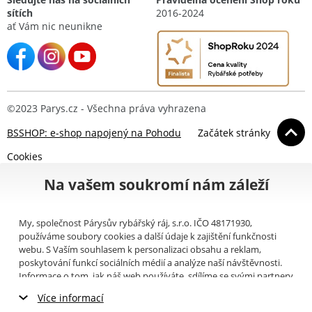
sítích
2016-2024
ať Vám nic neunikne
©2023 Parys.cz - Všechna práva vyhrazena
BSSHOP: e-shop napojený na Pohodu
Začátek stránky
Cookies
Na vašem soukromí nám záleží
My, společnost Párysův rybářský ráj, s.r.o. IČO 48171930,
používáme soubory cookies a další údaje k zajištění funkčnosti
webu. S Vaším souhlasem k personalizaci obsahu a reklam,
poskytování funkcí sociálních médií a analýze naší návštěvnosti.
Informace o tom, jak náš web používáte, sdílíme se svými partnery
pro sociální média, inzerci a analýzy (například Google).
Zde
si
Více informací
můžete přečíst, jak tyto informace Google používá. Partneři tyto