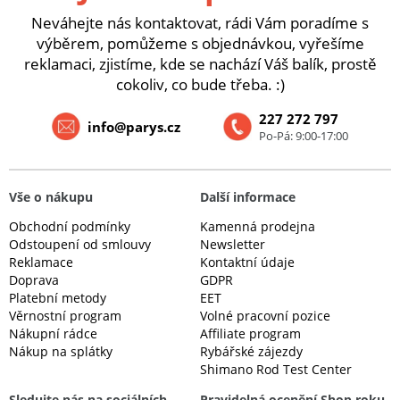
Neváhejte nás kontaktovat, rádi Vám poradíme s
výběrem, pomůžeme s objednávkou, vyřešíme
reklamaci, zjistíme, kde se nachází Váš balík, prostě
cokoliv, co bude třeba. :)
227 272 797
info@parys.cz
Po-Pá: 9:00-17:00
Vše o nákupu
Další informace
Obchodní podmínky
Kamenná prodejna
Odstoupení od smlouvy
Newsletter
Reklamace
Kontaktní údaje
Doprava
GDPR
Platební metody
EET
Věrnostní program
Volné pracovní pozice
Nákupní rádce
Affiliate program
Nákup na splátky
Rybářské zájezdy
Shimano Rod Test Center
Sledujte nás na sociálních
Pravidelná ocenění Shop roku