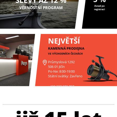
ihned po
VĚRNOSTNÍ PROGRAM
registraci
NEJVĚTŠÍ
KAMENNÁ PRODEJNA
VE VÝCHODNÍCH ČECHÁCH
Průmyslová 1292
506 01 Jičín
Po-Ne: 8:00-19:00
Státní svátky: Zavřeno
+420 227 272 797