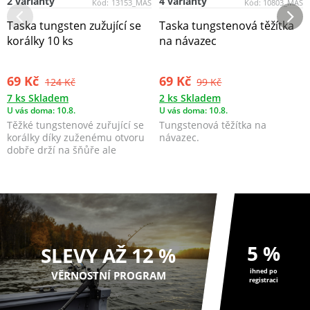
2 varianty
4 varianty
Kód:
13153_MAS
Kód:
10803_MAS
Taska tungsten zužující se
Taska tungstenová těžítka
korálky 10 ks
na návazec
69 Kč
69 Kč
124 Kč
99 Kč
7 ks Skladem
2 ks Skladem
U vás doma: 10.8.
U vás doma: 10.8.
Těžké tungstenové zuřující se
Tungstenová těžítka na
korálky díky zuženému otvoru
návazec.
dobře drží na šňůře ale
zároveň jsou vyro...
5 %
SLEVY AŽ 12 %
ihned po
VĚRNOSTNÍ PROGRAM
registraci