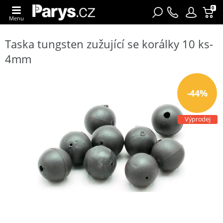
0
Menu
Taska tungsten zužující se korálky 10 ks-
4mm
-44%
Výprodej