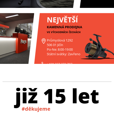
NEJVĚTŠÍ
KAMENNÁ PRODEJNA
VE VÝCHODNÍCH ČECHÁCH
Průmyslová 1292
506 01 Jičín
Po-Ne: 8:00-19:00
Státní svátky: Zavřeno
+420 227 272 797
již 15 let
#děkujeme