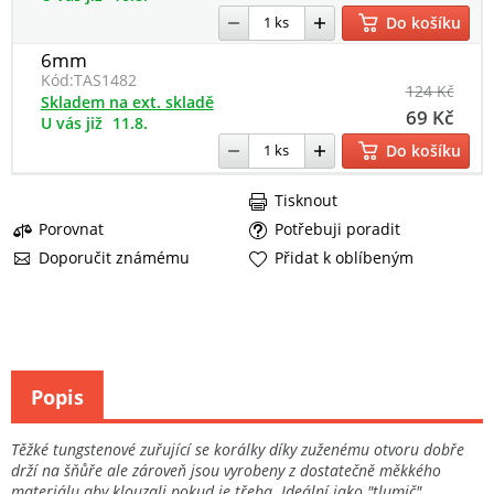
Do košíku
6mm
Kód:
TAS1482
124 Kč
Skladem na ext. skladě
69 Kč
U vás již
11.8.
Do košíku
Tisknout
Porovnat
Potřebuji poradit
Doporučit známému
Přidat k oblíbeným
Popis
Těžké tungstenové zuřující se korálky díky zuženému otvoru dobře
drží na šňůře ale zároveň jsou vyrobeny z dostatečně měkkého
materiálu aby klouzali pokud je třeba. Ideální jako "tlumič"