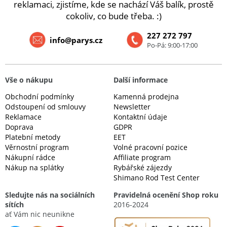
reklamaci, zjistíme, kde se nachází Váš balík, prostě
cokoliv, co bude třeba. :)
227 272 797
info@parys.cz
Po-Pá: 9:00-17:00
Vše o nákupu
Další informace
Obchodní podmínky
Kamenná prodejna
Odstoupení od smlouvy
Newsletter
Reklamace
Kontaktní údaje
Doprava
GDPR
Platební metody
EET
Věrnostní program
Volné pracovní pozice
Nákupní rádce
Affiliate program
Nákup na splátky
Rybářské zájezdy
Shimano Rod Test Center
Sledujte nás na sociálních
Pravidelná ocenění Shop roku
sítích
2016-2024
ať Vám nic neunikne