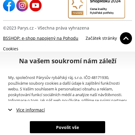
©2023 Parys.cz - Všechna práva vyhrazena
BSSHOP: e-shop napojený na Pohodu
Začátek stránky
Cookies
Na vašem soukromí nám záleží
My, společnost Párysův rybářský ráj, s.r.o. IČO 48171930,
používáme soubory cookies a další údaje k zajištění funkčnosti
webu. S Vaším souhlasem k personalizaci obsahu a reklam,
poskytování funkcí sociálních médií a analýze naší návštěvnosti.
Informace o tom, jak náš web používáte, sdílíme se svými partnery
pro sociální média, inzerci a analýzy (například Google).
Zde
si
Více informací
můžete přečíst, jak tyto informace Google používá. Partneři tyto
údaje mohou kombinovat s dalšími informacemi, které jste jim
Nezbytné cookies
poskytli nebo které získali v důsledku toho, že používáte jejich
Povolit vše
služby. Tyto údaje zahrnují cookies, data z dalších úložišť, IP
Marketingové cookies
adresu a další informace spojené s prohlížením webu. Svůj souhlas