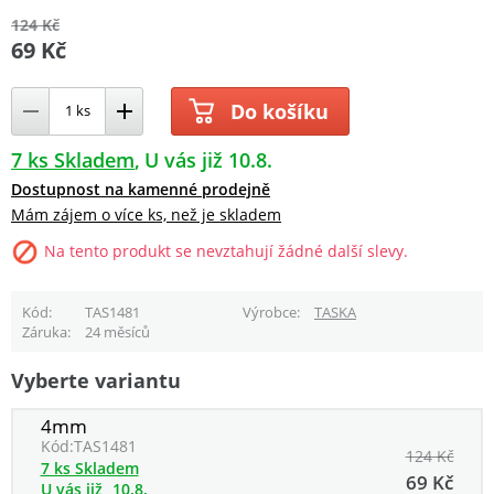
124 Kč
69 Kč
Do košíku
7 ks Skladem
U vás již 10.8.
Dostupnost na kamenné prodejně
Mám zájem o více ks, než je skladem
Na tento produkt se nevztahují žádné další slevy.
Kód
TAS1481
Výrobce
TASKA
Záruka
24 měsíců
Vyberte variantu
4mm
Kód:
TAS1481
124 Kč
7 ks Skladem
69 Kč
U vás již
10.8.