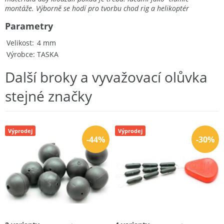
montáže. Výborně se hodí pro tvorbu chod rig a helikoptér
Parametry
Velikost
4 mm
Výrobce
TASKA
Další broky a vyvažovací olůvka
stejné značky
Výprodej
Výprodej
-44%
-30%