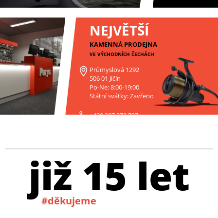
NEJVĚTŠÍ
KAMENNÁ PRODEJNA
VE VÝCHODNÍCH ČECHÁCH
Průmyslová 1292
506 01 Jičín
Po-Ne: 8:00-19:00
Státní svátky: Zavřeno
+420 227 272 797
již 15 let
#děkujeme