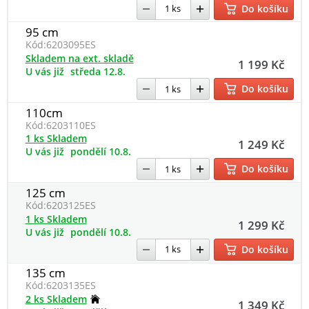
Do košíku
95 cm
Kód:
6203095ES
Skladem na ext. skladě
1 199 Kč
U vás již
středa 12.8.
Do košíku
110cm
Kód:
6203110ES
1 ks Skladem
1 249 Kč
U vás již
pondělí 10.8.
Do košíku
125 cm
Kód:
6203125ES
1 ks Skladem
1 299 Kč
U vás již
pondělí 10.8.
Do košíku
135 cm
Kód:
6203135ES
2 ks Skladem
1 349 Kč