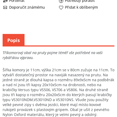
Porovnat
Potřebuji poradit
Doporučit známému
Přidat k oblíbeným
Popis
Tříkomorový obal na pruty pojme téměř vše potřebné na vaši
rybářskou výpravu.
Šířka komory je 11cm, výška 21cm se v 80cm zužuje na 11cm. To
vytváří dostatečný prostor na naviják nasazený na prutu. Na
jedné straně je dlouhá kapsa o rozměru 89x9x5cm na podběrák
a nad ní jsou tři kapsy 20x10x5cm na drobnosti, nebo na
krabičky Versus typu VS506, VS706 a VS806. Na druhé straně
jsou tři kapsy o rozměru 20x20x5cm do kterých pasují krabičky
typu VS3010NDM,VS3010ND a VS3010NS. Všude jsou použity
velké pevné zipy s dvěma jezdci, které mají místo kovové
rukojeti provázek s plastovým gripem. Obal je ušit z pevného
Nylon Oxford materiálu, který je velmi pevný a odolný.