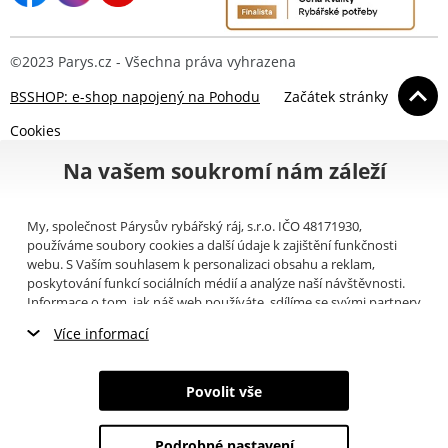
©2023 Parys.cz - Všechna práva vyhrazena
BSSHOP: e-shop napojený na Pohodu
Začátek stránky
Cookies
Na vašem soukromí nám záleží
My, společnost Párysův rybářský ráj, s.r.o. IČO 48171930,
používáme soubory cookies a další údaje k zajištění funkčnosti
webu. S Vaším souhlasem k personalizaci obsahu a reklam,
poskytování funkcí sociálních médií a analýze naší návštěvnosti.
Informace o tom, jak náš web používáte, sdílíme se svými partnery
pro sociální média, inzerci a analýzy (například Google).
Zde
si
Více informací
můžete přečíst, jak tyto informace Google používá. Partneři tyto
údaje mohou kombinovat s dalšími informacemi, které jste jim
Nezbytné cookies
poskytli nebo které získali v důsledku toho, že používáte jejich
Povolit vše
služby. Tyto údaje zahrnují cookies, data z dalších úložišť, IP
Marketingové cookies
adresu a další informace spojené s prohlížením webu. Svůj souhlas
se zpracováním cookies můžete odvolat
zde
.
Podrobné nastavení