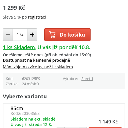
1 299 Kč
Sleva 5 % po
registraci
Do košíku
1 ks Skladem
U vás již pondělí 10.8.
Odešleme ještě dnes (při objednání do 15:00)
Dostupnost na kamenné prodejně
Mám zájem o více ks, než je skladem
Kód
6203125ES
Výrobce
Suretti
Záruka
24 měsíců
Vyberte variantu
85cm
Kód:
6203085ES
Skladem na ext. skladě
1 149 Kč
U vás již
středa 12.8.