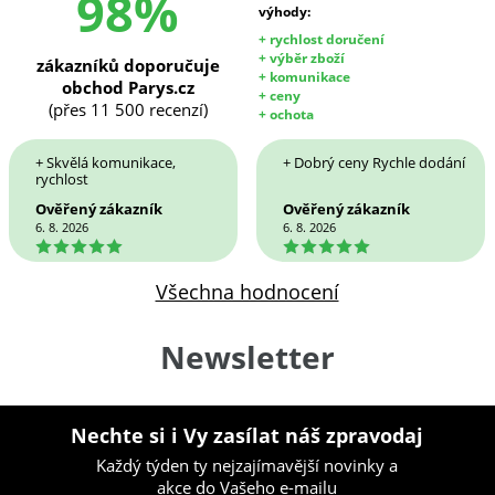
98%
výhody:
+ rychlost doručení
+ výběr zboží
zákazníků doporučuje
+ komunikace
obchod Parys.cz
+ ceny
(přes 11 500 recenzí)
+ ochota
+ Skvělá komunikace,
+ Dobrý ceny Rychle dodání
rychlost
Ověřený zákazník
Ověřený zákazník
6. 8. 2026
6. 8. 2026
5
5
Všechna hodnocení
Newsletter
Nechte si i Vy zasílat náš zpravodaj
Každý týden ty nejzajímavější novinky a
akce do Vašeho e-mailu