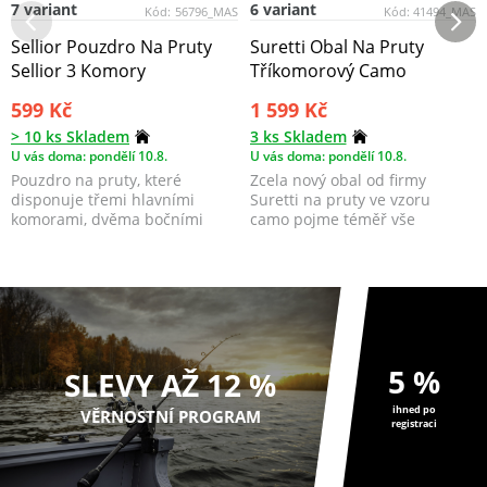
7 variant
6 variant
Kód:
56796_MAS
Kód:
41494_MAS
Sellior Pouzdro Na Pruty
Suretti Obal Na Pruty
Sellior 3 Komory
Tříkomorový Camo
599 Kč
1 599 Kč
> 10 ks Skladem
3 ks Skladem
U vás doma: pondělí 10.8.
U vás doma: pondělí 10.8.
Pouzdro na pruty, které
Zcela nový obal od firmy
disponuje třemi hlavními
Suretti na pruty ve vzoru
komorami, dvěma bočními
camo pojme téměř vše
kapsami na zip a jednou pod...
potřebné na vaši rybářskou v...
5 %
SLEVY AŽ 12 %
ihned po
VĚRNOSTNÍ PROGRAM
registraci