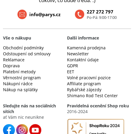
cokoliv, co bude třeba. :)
227 272 797
info@parys.cz
Po-Pá: 9:00-17:00
Vše o nákupu
Další informace
Obchodní podmínky
Kamenná prodejna
Odstoupení od smlouvy
Newsletter
Reklamace
Kontaktní údaje
Doprava
GDPR
Platební metody
EET
Věrnostní program
Volné pracovní pozice
Nákupní rádce
Affiliate program
Nákup na splátky
Rybářské zájezdy
Shimano Rod Test Center
Sledujte nás na sociálních
Pravidelná ocenění Shop roku
sítích
2016-2024
ať Vám nic neunikne