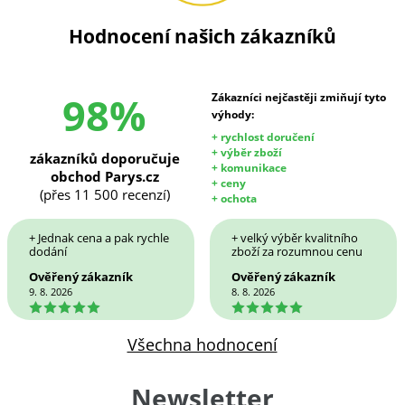
Hodnocení našich zákazníků
98%
Zákazníci nejčastěji zmiňují tyto
výhody:
+ rychlost doručení
+ výběr zboží
zákazníků doporučuje
+ komunikace
obchod Parys.cz
+ ceny
(přes 11 500 recenzí)
+ ochota
+ Jednak cena a pak rychle
+ velký výběr kvalitního
dodání
zboží za rozumnou cenu
Ověřený zákazník
Ověřený zákazník
9. 8. 2026
8. 8. 2026
5
5
Všechna hodnocení
Newsletter