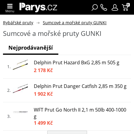
0
Menu
Rybářské pruty
Sumcové a mořské pruty GUNKI
Sumcové a mořské pruty GUNKI
Nejprodávanější
Delphin Prut Hazard BxG 2,85 m 505 g
1
2 178 Kč
Delphin Prut Danger Catfish 2,85 m 350 g
2
1 902 Kč
WFT Prut Go North II 2,1 m 50lb 400-1000
g
3
1 499 Kč