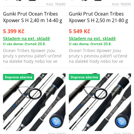
Kód:
78268S
Kód:
78269S
Gunki Prut Ocean Tribes
Gunki Prut Ocean Tribes
Xpower S H 2,40 m 14-40 g
Xpower S H 2,50 m 21-80 g
5 399 Kč
5 549 Kč
Skladem na ext. skladě
Skladem na ext. skladě
U vás doma: čtvrtek 20.8.
U vás doma: čtvrtek 20.8.
Ocean Tribes Xpower jsou
Ocean Tribes Xpower jsou
pruty s pevnou páteří určené
pruty s pevnou páteří určené
na daleké hody nebo lov ve
na daleké hody nebo lov ve
velkých hloubkách.
velkých hloubkách.
Doprava zdarma
Doprava zdarma
Kód:
71542
Kód:
71543