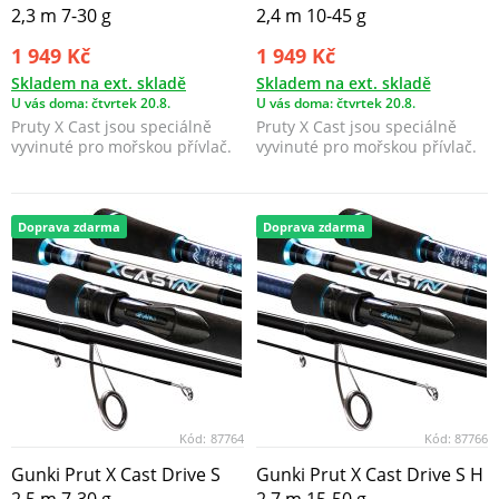
2,3 m 7-30 g
2,4 m 10-45 g
1 949 Kč
1 949 Kč
Skladem na ext. skladě
Skladem na ext. skladě
U vás doma: čtvrtek 20.8.
U vás doma: čtvrtek 20.8.
Pruty X Cast jsou speciálně
Pruty X Cast jsou speciálně
vyvinuté pro mořskou přívlač.
vyvinuté pro mořskou přívlač.
Doprava zdarma
Doprava zdarma
Kód:
87764
Kód:
87766
Gunki Prut X Cast Drive S
Gunki Prut X Cast Drive S H