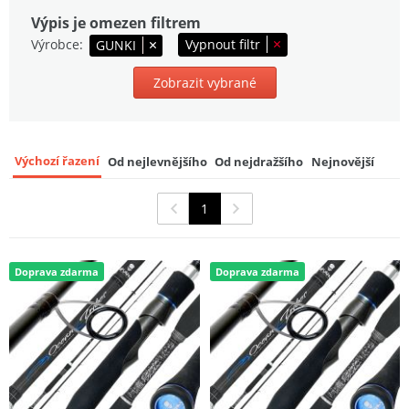
Výpis je omezen filtrem
WFT Prut Oceanic Pro Tidecutter 2,1 m
200-700 g 4-dílný
9
Výrobce
Vypnout filtr
GUNKI
1 299 Kč
Zobrazit vybrané
Výchozí řazení
Od nejlevnějšího
Od nejdražšího
Nejnovější
1
Doprava zdarma
Doprava zdarma