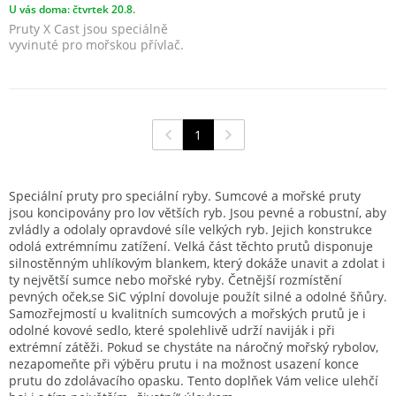
U vás doma: čtvrtek 20.8.
Pruty X Cast jsou speciálně
vyvinuté pro mořskou přívlač.
1
Speciální pruty pro speciální ryby. Sumcové a mořské pruty
jsou koncipovány pro lov větších ryb. Jsou pevné a robustní, aby
zvládly a odolaly opravdové síle velkých ryb. Jejich konstrukce
odolá extrémnímu zatížení. Velká část těchto prutů disponuje
silnostěnným uhlíkovým blankem, který dokáže unavit a zdolat i
ty největší sumce nebo mořské ryby. Četnější rozmístění
pevných oček,se SiC výplní dovoluje použít silné a odolné šňůry.
Samozřejmostí u kvalitních sumcových a mořských prutů je i
odolné kovové sedlo, které spolehlivě udrží naviják i při
extrémní zátěži. Pokud se chystáte na náročný mořský rybolov,
nezapomeňte při výběru prutu i na možnost usazení konce
prutu do zdolávacího opasku. Tento doplňek Vám velice ulehčí