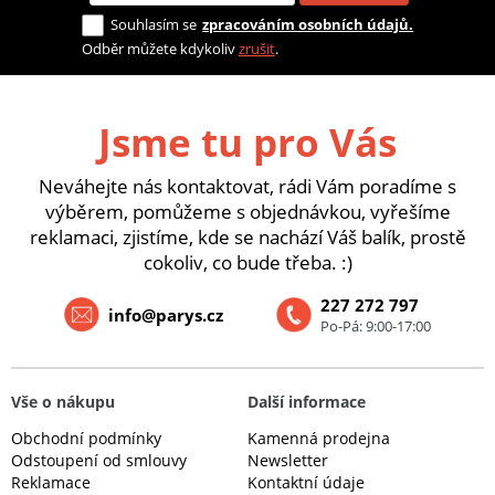
Souhlasím se
zpracováním osobních údajů.
Odběr můžete kdykoliv
zrušit
.
Jsme tu pro Vás
Neváhejte nás kontaktovat, rádi Vám poradíme s
výběrem, pomůžeme s objednávkou, vyřešíme
reklamaci, zjistíme, kde se nachází Váš balík, prostě
cokoliv, co bude třeba. :)
227 272 797
info@parys.cz
Po-Pá: 9:00-17:00
Vše o nákupu
Další informace
Obchodní podmínky
Kamenná prodejna
Odstoupení od smlouvy
Newsletter
Reklamace
Kontaktní údaje