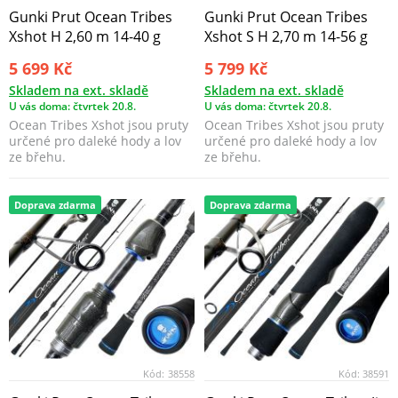
Gunki Prut Ocean Tribes
Gunki Prut Ocean Tribes
Xshot H 2,60 m 14-40 g
Xshot S H 2,70 m 14-56 g
5 699 Kč
5 799 Kč
Skladem na ext. skladě
Skladem na ext. skladě
U vás doma: čtvrtek 20.8.
U vás doma: čtvrtek 20.8.
Ocean Tribes Xshot jsou pruty
Ocean Tribes Xshot jsou pruty
určené pro daleké hody a lov
určené pro daleké hody a lov
ze břehu.
ze břehu.
Doprava zdarma
Doprava zdarma
Kód:
38558
Kód:
38591