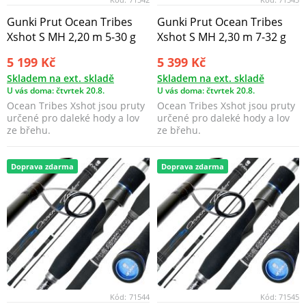
Gunki Prut Ocean Tribes
Gunki Prut Ocean Tribes
Xshot S MH 2,20 m 5-30 g
Xshot S MH 2,30 m 7-32 g
5 199 Kč
5 399 Kč
Skladem na ext. skladě
Skladem na ext. skladě
U vás doma: čtvrtek 20.8.
U vás doma: čtvrtek 20.8.
Ocean Tribes Xshot jsou pruty
Ocean Tribes Xshot jsou pruty
určené pro daleké hody a lov
určené pro daleké hody a lov
ze břehu.
ze břehu.
Doprava zdarma
Doprava zdarma
Kód:
71544
Kód:
71545