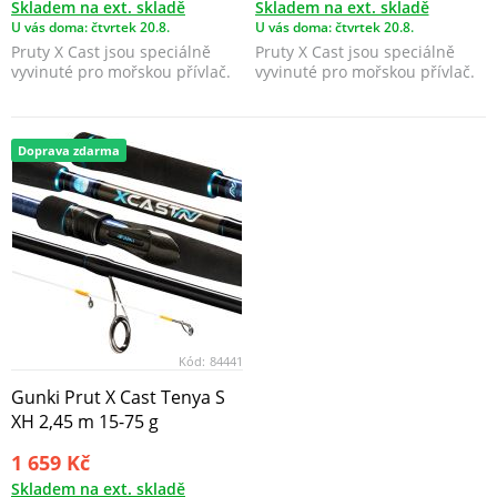
Skladem na ext. skladě
Skladem na ext. skladě
U vás doma: čtvrtek 20.8.
U vás doma: čtvrtek 20.8.
Pruty X Cast jsou speciálně
Pruty X Cast jsou speciálně
vyvinuté pro mořskou přívlač.
vyvinuté pro mořskou přívlač.
Doprava zdarma
Kód:
84441
Gunki Prut X Cast Tenya S
XH 2,45 m 15-75 g
1 659 Kč
Skladem na ext. skladě