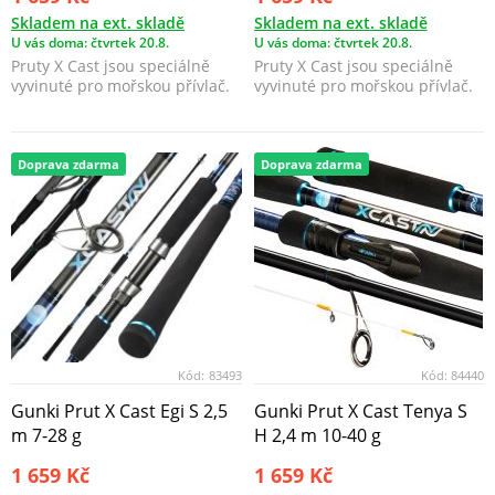
Skladem na ext. skladě
Skladem na ext. skladě
U vás doma: čtvrtek 20.8.
U vás doma: čtvrtek 20.8.
Pruty X Cast jsou speciálně
Pruty X Cast jsou speciálně
vyvinuté pro mořskou přívlač.
vyvinuté pro mořskou přívlač.
Doprava zdarma
Doprava zdarma
Kód:
83493
Kód:
84440
Gunki Prut X Cast Egi S 2,5
Gunki Prut X Cast Tenya S
m 7-28 g
H 2,4 m 10-40 g
1 659 Kč
1 659 Kč