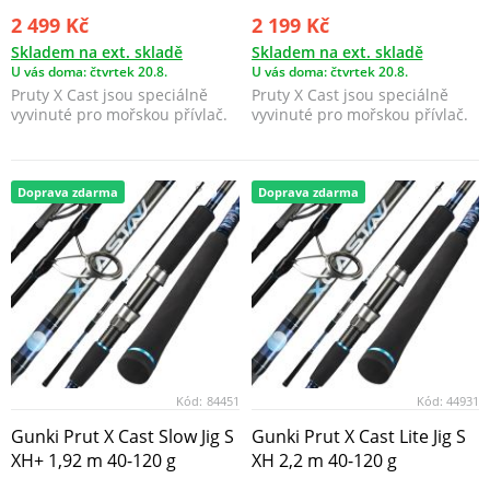
2 499 Kč
2 199 Kč
Skladem na ext. skladě
Skladem na ext. skladě
U vás doma: čtvrtek 20.8.
U vás doma: čtvrtek 20.8.
Pruty X Cast jsou speciálně
Pruty X Cast jsou speciálně
vyvinuté pro mořskou přívlač.
vyvinuté pro mořskou přívlač.
Doprava zdarma
Doprava zdarma
Kód:
84451
Kód:
44931
Gunki Prut X Cast Slow Jig S
Gunki Prut X Cast Lite Jig S
XH+ 1,92 m 40-120 g
XH 2,2 m 40-120 g