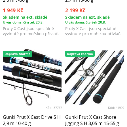
2,5 m 7-30 g
2,7 m 15-50 g
1 949 Kč
2 199 Kč
Skladem na ext. skladě
Skladem na ext. skladě
U vás doma: čtvrtek 20.8.
U vás doma: čtvrtek 20.8.
Pruty X Cast jsou speciálně
Pruty X Cast jsou speciálně
vyvinuté pro mořskou přívlač.
vyvinuté pro mořskou přívlač.
Doprava zdarma
Doprava zdarma
Kód:
87767
Kód:
41999
Gunki Prut X Cast Drive S H
Gunki Prut X Cast Shore
2,9 m 10-40 g
Jigging S H 3,05 m 15-55 g