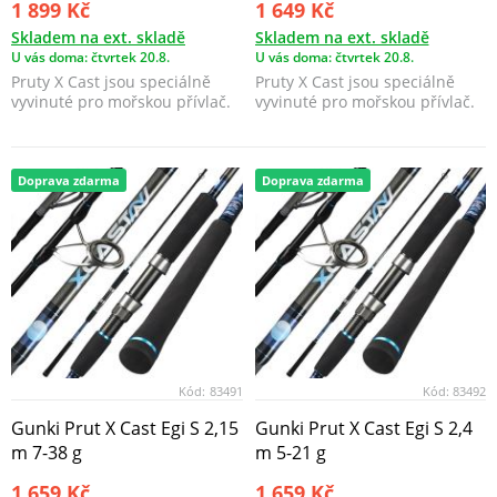
1 899 Kč
1 649 Kč
Skladem na ext. skladě
Skladem na ext. skladě
U vás doma: čtvrtek 20.8.
U vás doma: čtvrtek 20.8.
Pruty X Cast jsou speciálně
Pruty X Cast jsou speciálně
vyvinuté pro mořskou přívlač.
vyvinuté pro mořskou přívlač.
Doprava zdarma
Doprava zdarma
Kód:
83491
Kód:
83492
Gunki Prut X Cast Egi S 2,15
Gunki Prut X Cast Egi S 2,4
m 7-38 g
m 5-21 g
1 659 Kč
1 659 Kč