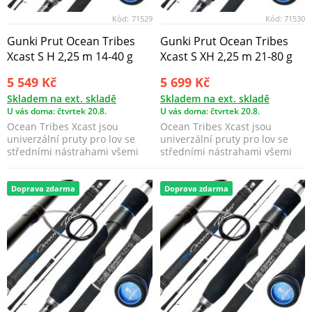
Kód:
71529
Kód:
71530
Gunki Prut Ocean Tribes
Gunki Prut Ocean Tribes
Xcast S H 2,25 m 14-40 g
Xcast S XH 2,25 m 21-80 g
5 549 Kč
5 699 Kč
Skladem na ext. skladě
Skladem na ext. skladě
U vás doma: čtvrtek 20.8.
U vás doma: čtvrtek 20.8.
Ocean Tribes Xcast jsou
Ocean Tribes Xcast jsou
univerzální pruty pro lov se
univerzální pruty pro lov se
středními nástrahami všemi
středními nástrahami všemi
technikami.
technikami.
Doprava zdarma
Doprava zdarma