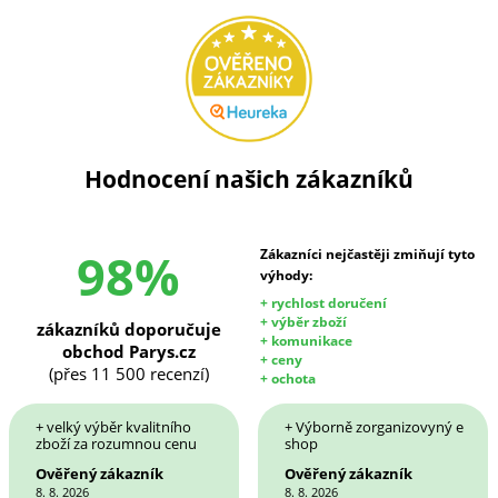
Hodnocení našich zákazníků
98%
Zákazníci nejčastěji zmiňují tyto
výhody:
+ rychlost doručení
+ výběr zboží
zákazníků doporučuje
+ komunikace
obchod Parys.cz
+ ceny
(přes 11 500 recenzí)
+ ochota
+ velký výběr kvalitního
+ Výborně zorganizovyný e
zboží za rozumnou cenu
shop
Ověřený zákazník
Ověřený zákazník
8. 8. 2026
8. 8. 2026