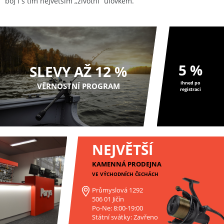
boj i s tím největším „životní“ úlovkem.
5 %
SLEVY AŽ 12 %
ihned po
VĚRNOSTNÍ PROGRAM
registraci
NEJVĚTŠÍ
KAMENNÁ PRODEJNA
VE VÝCHODNÍCH ČECHÁCH
Průmyslová 1292
506 01 Jičín
Po-Ne: 8:00-19:00
Státní svátky: Zavřeno