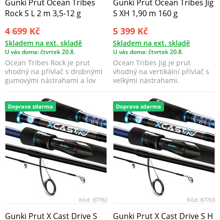
Gunki Prut Ocean Tribes
Gunki Prut Ocean Tribes Jig
Rock S L 2 m 3,5-12 g
S XH 1,90 m 160 g
4 699 Kč
5 399 Kč
Skladem na ext. skladě
Skladem na ext. skladě
U vás doma: čtvrtek 20.8.
U vás doma: čtvrtek 20.8.
Ocean Tribes Rock je prut
Ocean Tribes Jig je prut
vhodný na přívlač s drobnými
vhodný na vertikální přívlač s
gumovými nástrahami a lov
velkými nástrahami.
menších ryb.
Doprava zdarma
Doprava zdarma
Kód:
87762
Kód:
87763
Gunki Prut X Cast Drive S
Gunki Prut X Cast Drive S H