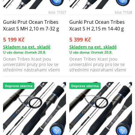
Kód:
71527
Kód:
71528
Gunki Prut Ocean Tribes
Gunki Prut Ocean Tribes
Xcast S MH 2,10 m 7-32 g
Xcast S H 2,15 m 14-40 g
5 199 Kč
5 399 Kč
Skladem na ext. skladě
Skladem na ext. skladě
U vás doma: čtvrtek 20.8.
U vás doma: čtvrtek 20.8.
Ocean Tribes Xcast jsou
Ocean Tribes Xcast jsou
univerzální pruty pro lov se
univerzální pruty pro lov se
středními nástrahami všemi
středními nástrahami všemi
technikami.
technikami.
Doprava zdarma
Doprava zdarma