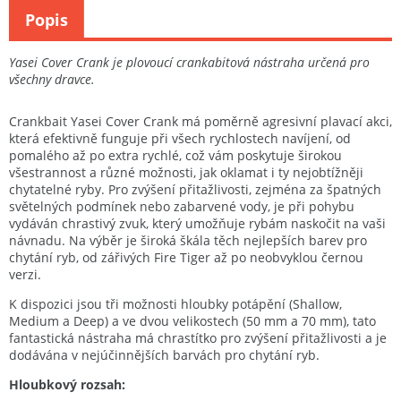
Popis
Yasei Cover Crank je plovoucí crankabitová nástraha určená pro
všechny dravce.
Crankbait Yasei Cover Crank má poměrně agresivní plavací akci,
která efektivně funguje při všech rychlostech navíjení, od
pomalého až po extra rychlé, což vám poskytuje širokou
všestrannost a různé možnosti, jak oklamat i ty nejobtížněji
chytatelné ryby. Pro zvýšení přitažlivosti, zejména za špatných
světelných podmínek nebo zabarvené vody, je při pohybu
vydáván chrastivý zvuk, který umožňuje rybám naskočit na vaši
návnadu. Na výběr je široká škála těch nejlepších barev pro
chytání ryb, od zářivých Fire Tiger až po neobvyklou černou
verzi.
K dispozici jsou tři možnosti hloubky potápění (Shallow,
Medium a Deep) a ve dvou velikostech (50 mm a 70 mm), tato
fantastická nástraha má chrastítko pro zvýšení přitažlivosti a je
dodávána v nejúčinnějších barvách pro chytání ryb.
Hloubkový rozsah: