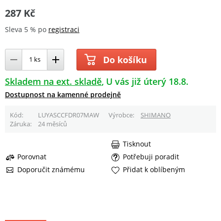
287 Kč
Sleva 5 % po
registraci
Do košíku
Skladem na ext. skladě
U vás již úterý 18.8.
Dostupnost na kamenné prodejně
Kód
LUYASCCFDR07MAW
Výrobce
SHIMANO
Záruka
24 měsíců
Tisknout
Porovnat
Potřebuji poradit
Doporučit známému
Přidat k oblíbeným