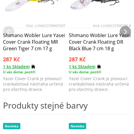
Kód:
LUYASCCFMR07GRT
Kód:
LUYASCCFDR07BLB
Shimano Wobler Lure Yasei
Shimano Wobler Lure Yasei
Cover Crank Floating MR
Cover Crank Floating DR
Green Tiger 7 cm 17 g
Black Blue 7 cm 18 g
287 Kč
287 Kč
1 ks Skladem
1 ks Skladem
U vás doma: pozítří
U vás doma: pozítří
Yasei Cover Crank je plovoucí
Yasei Cover Crank je plovoucí
crankabitová nástraha určená
crankabitová nástraha určená
pro všechny dravce.
pro všechny dravce.
Produkty stejné barvy
Novinka
Novinka