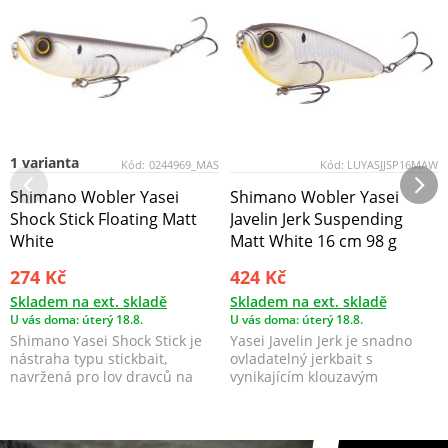
1 varianta
Kód:
0244969_MAS
Kód:
LUYASJJSP16MAW
Shimano Wobler Yasei
Shimano Wobler Yasei
Shock Stick Floating Matt
Javelin Jerk Suspending
White
Matt White 16 cm 98 g
274 Kč
424 Kč
Skladem na ext. skladě
Skladem na ext. skladě
U vás doma: úterý 18.8.
U vás doma: úterý 18.8.
Shimano Yasei Shock Stick je
Yasei Javelin Jerk je snadno
nástraha typu stickbait,
ovladatelný jerkbait s
navržená pro lov dravců na
vynikajícím klouzavým
hladině s charakter...
pohybem, navržený tak, aby...