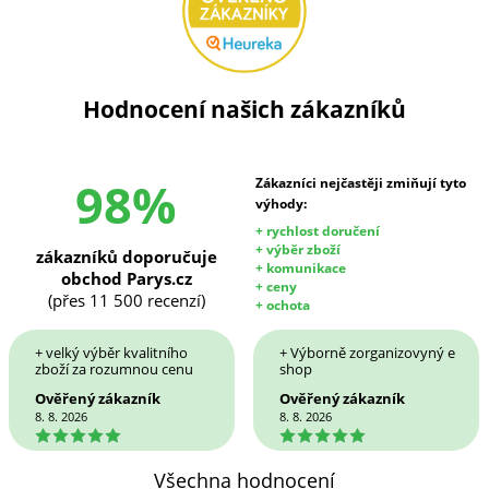
Hodnocení našich zákazníků
98%
Zákazníci nejčastěji zmiňují tyto
výhody:
+ rychlost doručení
+ výběr zboží
zákazníků doporučuje
+ komunikace
obchod Parys.cz
+ ceny
(přes 11 500 recenzí)
+ ochota
+ velký výběr kvalitního
+ Výborně zorganizovyný e
zboží za rozumnou cenu
shop
Ověřený zákazník
Ověřený zákazník
8. 8. 2026
8. 8. 2026
5
5
Všechna hodnocení