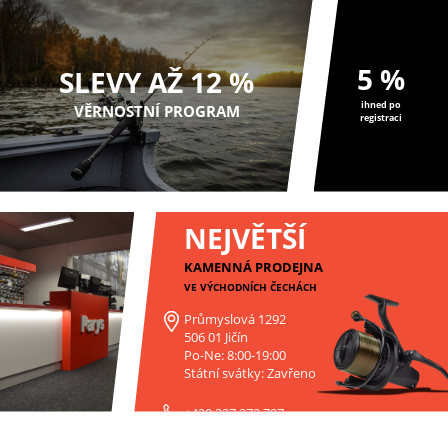
5 %
SLEVY AŽ 12 %
ihned po
VĚRNOSTNÍ PROGRAM
registraci
NEJVĚTŠÍ
KAMENNÁ PRODEJNA
VE VÝCHODNÍCH ČECHÁCH
Průmyslová 1292
506 01 Jičín
Po-Ne: 8:00-19:00
Státní svátky: Zavřeno
+420 227 272 797