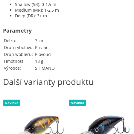
Shallow (SR): 0-1,5 m
Medium (MR): 1-2,5 m
Deep (DR): 3+ m
Parametry
Délka
7 cm
Druh rybolovu
Přívlač
Druh wobleru
Plovoucí
Hmotnost
18 g
Výrobce
SHIMANO
Další varianty produktu
Novinka
Novinka