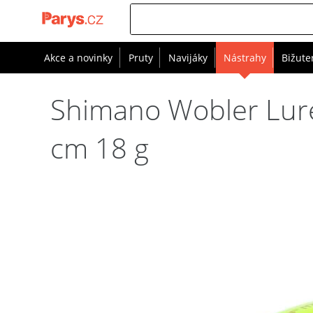
Akce a novinky
Pruty
Navijáky
Nástrahy
Bižute
Shimano Wobler Lure
cm 18 g