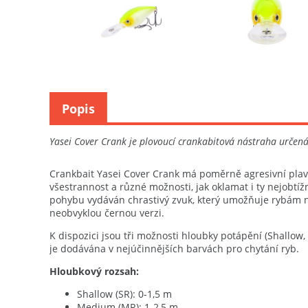
Popis
Yasei Cover Crank je plovoucí crankabitová nástraha určená
Crankbait Yasei Cover Crank má poměrně agresivní plavac
všestrannost a různé možnosti, jak oklamat i ty nejobtíž
pohybu vydáván chrastivý zvuk, který umožňuje rybám nas
neobvyklou černou verzi.
K dispozici jsou tři možnosti hloubky potápění (Shallow
je dodávána v nejúčinnějších barvách pro chytání ryb.
Hloubkový rozsah:
Shallow (SR): 0-1,5 m
Medium (MR): 1-2,5 m