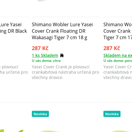
ure Yasei
Shimano Wobler Lure Yasei
Shimano Wob
ing DR Black
Cover Crank Floating DR
Cover Crank 
Wakasagi Tiger 7 cm 18 g
Tiger 7 cm 1
287 Kč
287 Kč
1 ks Skladem
Skladem na ex
U vás doma: zítra
U vás doma: pond
e plovoucí
Yasei Cover Crank je plovoucí
Yasei Cover Cr
aha určená pro
crankabitová nástraha určená pro
crankabitová 
všechny dravce.
všechny dravc
Novinka
Novinka