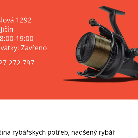
lová 1292
Jičín
 8:00-19:00
svátky: Zavřeno
27 272 797
tšina rybářských potřeb, nadšený rybář