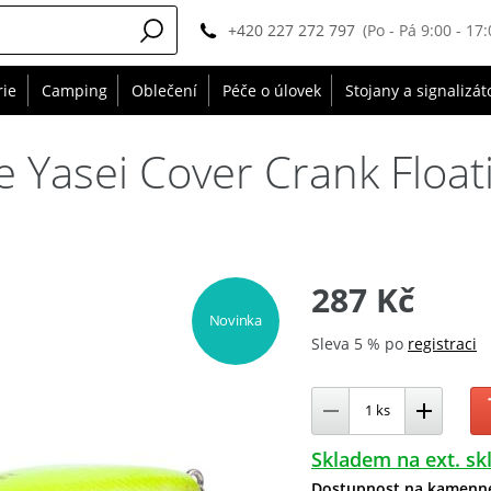
+420 227 272 797
(Po - Pá 9:00 - 17:
rie
Camping
Oblečení
Péče o úlovek
Stojany a signalizát
 Yasei Cover Crank Float
287 Kč
Novinka
Sleva 5 % po
registraci
Skladem na ext. sk
Dostupnost na kamenn