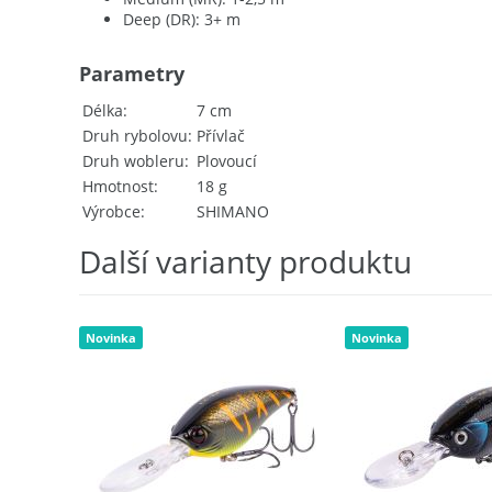
Deep (DR): 3+ m
Parametry
Délka
7 cm
Druh rybolovu
Přívlač
Druh wobleru
Plovoucí
Hmotnost
18 g
Výrobce
SHIMANO
Další varianty produktu
Novinka
Novinka