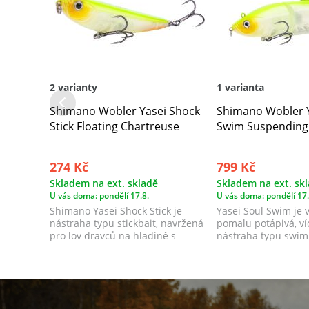
2 varianty
1 varianta
Shimano Wobler Yasei Shock
Shimano Wobler Y
Stick Floating Chartreuse
Swim Suspending
274 Kč
799 Kč
Skladem na ext. skladě
Skladem na ext. sk
U vás doma: pondělí 17.8.
U vás doma: pondělí 17.
Shimano Yasei Shock Stick je
Yasei Soul Swim je 
nástraha typu stickbait, navržená
pomalu potápivá, v
pro lov dravců na hladině s
nástraha typu swim
charakter...
ocasem ...