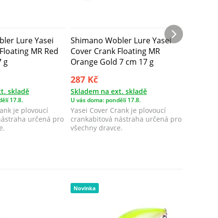
ler Lure Yasei
Shimano Wobler Lure Yasei
Shimano
Floating MR Red
Cover Crank Floating MR
Cover C
7 g
Orange Gold 7 cm 17 g
Blue 7 
287 Kč
287 Kč
t. skladě
Skladem na ext. skladě
Skladem 
ělí 17.8.
U vás doma: pondělí 17.8.
U vás doma
ank je plovoucí
Yasei Cover Crank je plovoucí
Yasei Cov
nástraha určená pro
crankabitová nástraha určená pro
crankabi
e.
všechny dravce.
všechny 
Novinka
Novinka