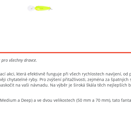
 pro všechny dravce.
í akci, která efektivně funguje při všech rychlostech navíjení, od
něji chytatelné ryby. Pro zvýšení přitažlivosti, zejména za špatnýc
kočit na vaši návnadu. Na výběr je široká škála těch nejlepších ba
, Medium a Deep) a ve dvou velikostech (50 mm a 70 mm), tato fantas