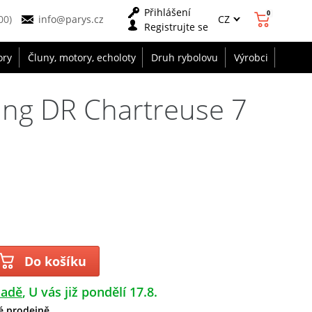
Přihlášení
0
CZ
00)
info@parys.cz
Registrujte se
ory
Čluny, motory, echoloty
Druh rybolovu
Výrobci
ing DR Chartreuse 7
Do košíku
ladě
U vás již pondělí 17.8.
é prodejně