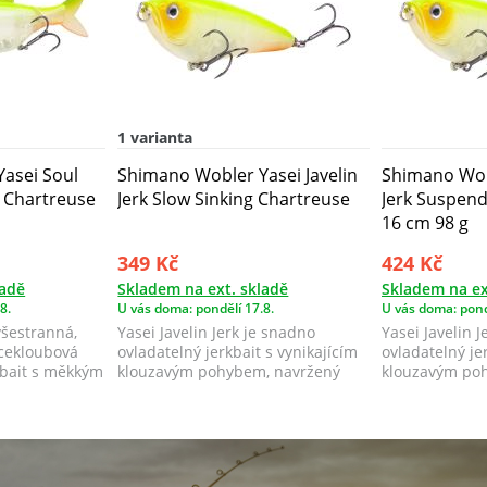
1 varianta
asei Soul
Shimano Wobler Yasei Javelin
Shimano Wobl
 Chartreuse
Jerk Slow Sinking Chartreuse
Jerk Suspend
16 cm 98 g
349 Kč
424 Kč
ladě
Skladem na ext. skladě
Skladem na ex
8.
U vás doma: pondělí 17.8.
U vás doma: pond
všestranná,
Yasei Javelin Jerk je snadno
Yasei Javelin 
ícekloubová
ovladatelný jerkbait s vynikajícím
ovladatelný je
bait s měkkým
klouzavým pohybem, navržený
klouzavým po
tak, aby...
tak, aby...