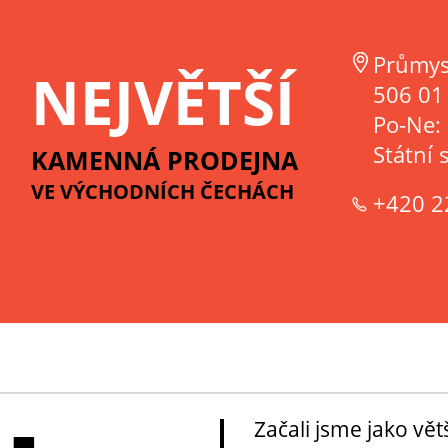
Průmys
NEJVĚTŠÍ
506 01 
Po-Ne:
Státní 
KAMENNÁ PRODEJNA
VE VÝCHODNÍCH ČECHÁCH
+420 2
Začali jsme jako vě