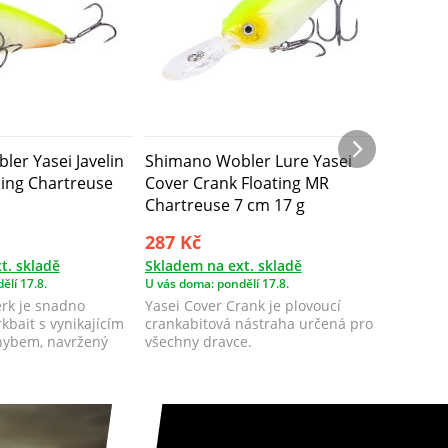
er Yasei Javelin
Shimano Wobler Lure Yasei
Shimano
ing Chartreuse
Cover Crank Floating MR
Trigger
Chartreuse 7 cm 17 g
9 cm 11
287 Kč
299 Kč
t. skladě
Skladem na ext. skladě
Skladem 
ělí 17.8.
U vás doma: pondělí 17.8.
U vás doma
Jerk je snadno
Yasei Cover Crank je plovoucí
Yasei Tr
rkbait s vynikajícím
crankabitová nástraha určená pro
určená pr
hybem, navržený
všechny dravce.
aktivním