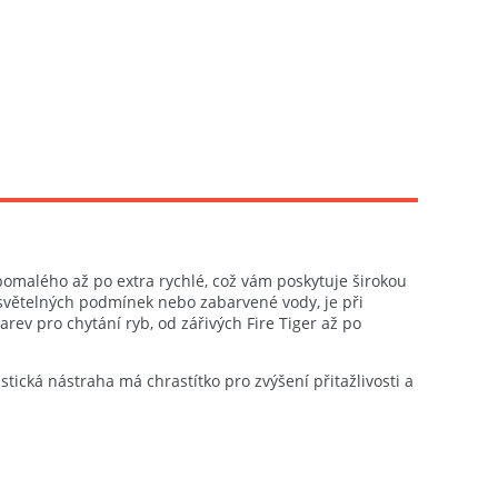
 pomalého až po extra rychlé, což vám poskytuje širokou
h světelných podmínek nebo zabarvené vody, je při
rev pro chytání ryb, od zářivých Fire Tiger až po
tická nástraha má chrastítko pro zvýšení přitažlivosti a