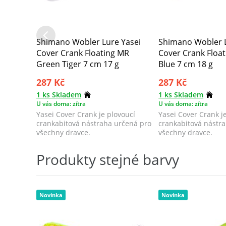
Shimano Wobler Lure Yasei
Shimano Wobler L
Cover Crank Floating MR
Cover Crank Float
Green Tiger 7 cm 17 g
Blue 7 cm 18 g
287 Kč
287 Kč
1 ks Skladem
1 ks Skladem
U vás doma: zítra
U vás doma: zítra
Yasei Cover Crank je plovoucí
Yasei Cover Crank j
crankabitová nástraha určená pro
crankabitová nástr
všechny dravce.
všechny dravce.
Produkty stejné barvy
Novinka
Novinka