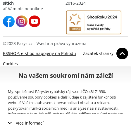
sítích
2016-2024
ať Vám nic neunikne
©2023 Parys.cz - Všechna práva vyhrazena
BSSHOP: e-shop napojený na Pohodu
Začátek stránky
Cookies
Na vašem soukromí nám záleží
My, společnost Párysův rybářský ráj, s.r.o. IČO 48171930,
používáme soubory cookies a další údaje k zajištění funkčnosti
webu. S Vaším souhlasem k personalizaci obsahu a reklam,
poskytování funkcí sociálních médií a analýze naší návštěvnosti.
Informace o tom, jak náš web používáte, sdílíme se svými partnery
pro sociální média, inzerci a analýzy (například Google).
Zde
si
Více informací
můžete přečíst, jak tyto informace Google používá. Partneři tyto
údaje mohou kombinovat s dalšími informacemi, které jste jim