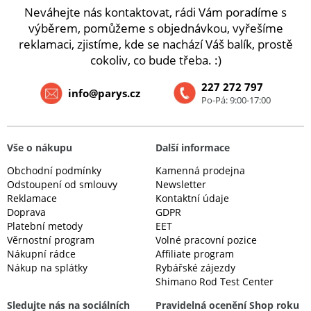
Neváhejte nás kontaktovat, rádi Vám poradíme s
výběrem, pomůžeme s objednávkou, vyřešíme
reklamaci, zjistíme, kde se nachází Váš balík, prostě
cokoliv, co bude třeba. :)
227 272 797
info@parys.cz
Po-Pá: 9:00-17:00
Vše o nákupu
Další informace
Obchodní podmínky
Kamenná prodejna
Odstoupení od smlouvy
Newsletter
Reklamace
Kontaktní údaje
Doprava
GDPR
Platební metody
EET
Věrnostní program
Volné pracovní pozice
Nákupní rádce
Affiliate program
Nákup na splátky
Rybářské zájezdy
Shimano Rod Test Center
Sledujte nás na sociálních
Pravidelná ocenění Shop roku