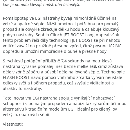
kde je pomalu klesající nástraha účinnější.
Pomalopotápivé EGI nástrahy bývají mimořádně účinné na
velké a opatrné sépie. Nižší hmotnost potřebná pro pomalý
propad ale obvykle zkracuje délku hodu a oslabuje klouzavý
pohyb nástrahy. Sephia Clinch JET BOOST Long Appeal však
tento problém řeší díky technologii JET BOOST se při náhozu
vnitřní závaží na pružině přesune vpřed, čímž posune těžiště
dopředu a umožní mimořádně dlouhé a přesné hody.
S rychlostí potápění přibližně 7,4 sekundy na metr klesá
nástraha výrazně pomaleji než běžné mělké EGI, čímž zůstává
déle v zóně záběru a působí déle na lovené sépie. Technologie
FLASH BOOST navíc pomocí vnitřního zrcátka vytváří neustálé
odlesky světla i během propadu, což zvyšuje viditelnost a
atraktivitu nástrahy.
Tato inovativní EGI nástraha spojuje vynikající nahazovací
schopnosti s pomalým propadem a nabízí tak rybářům účinnou
alternativu k tradičním modelům EGI, ideální pro cílený lov
velkých, opatrných sépií.
Vlastnosti: