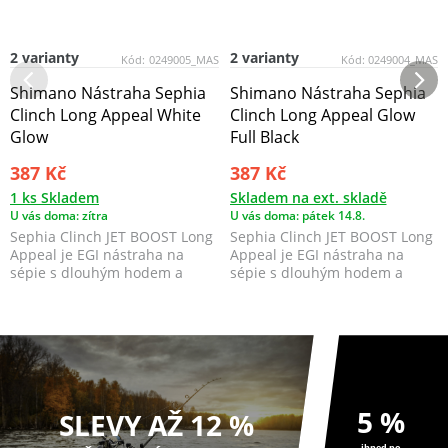
2 varianty
2 varianty
Kód:
0249005_MAS
Kód:
0249004_MAS
Shimano Nástraha Sephia
Shimano Nástraha Sephia
Clinch Long Appeal White
Clinch Long Appeal Glow
Glow
Full Black
387 Kč
387 Kč
1 ks Skladem
Skladem na ext. skladě
U vás doma: zítra
U vás doma: pátek 14.8.
Sephia Clinch JET BOOST Long
Sephia Clinch JET BOOST Long
Appeal je EGI nástraha na
Appeal je EGI nástraha na
sépie s dlouhým hodem a
sépie s dlouhým hodem a
pomalým potápěním, kt...
pomalým potápěním, kt...
5 %
SLEVY AŽ 12 %
ihned po