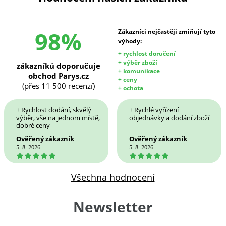
98%
Zákazníci nejčastěji zmiňují tyto
výhody:
+ rychlost doručení
+ výběr zboží
zákazníků doporučuje
+ komunikace
obchod Parys.cz
+ ceny
(přes 11 500 recenzí)
+ ochota
+ Rychlost dodání, skvělý
+ Rychlé vyřízení
výběr, vše na jednom místě,
objednávky a dodání zboží
dobré ceny
Ověřený zákazník
Ověřený zákazník
5. 8. 2026
5. 8. 2026
5
5
Všechna hodnocení
Newsletter