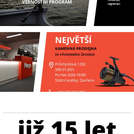
VĚRNOSTNÍ PROGRAM
registraci
NEJVĚTŠÍ
KAMENNÁ PRODEJNA
VE VÝCHODNÍCH ČECHÁCH
Průmyslová 1292
506 01 Jičín
Po-Ne: 8:00-19:00
Státní svátky: Zavřeno
+420 227 272 797
již 15 let