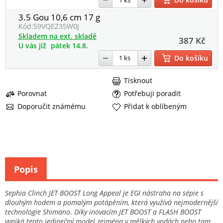
3.5 Gou 10,6 cm 17 g
Kód:
59VQEZ35W0J
Skladem na ext. skladě
387 Kč
U vás již
pátek 14.8.
Do košíku
Tisknout
Porovnat
Potřebuji poradit
Doporučit známému
Přidat k oblíbeným
Popis
Sephia Clinch JET BOOST Long Appeal je EGI nástraha na sépie s
dlouhým hodem a pomalým potápěním, která využívá nejmodernější
technologie Shimano. Díky inovacím JET BOOST a FLASH BOOST
vyniká tento jedinečný model zejména v mělkých vodách nebo tam,