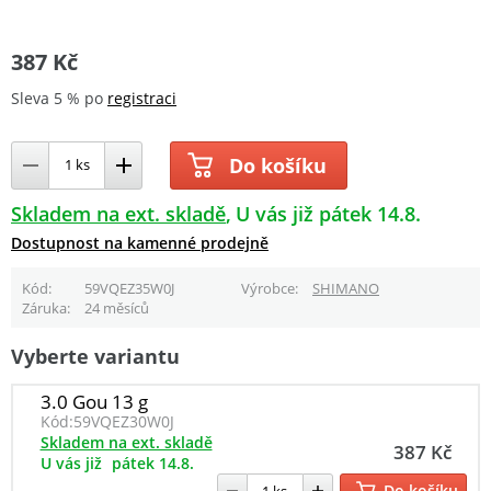
387 Kč
Sleva 5 % po
registraci
Do košíku
Skladem na ext. skladě
U vás již pátek 14.8.
Dostupnost na kamenné prodejně
Kód
59VQEZ35W0J
Výrobce
SHIMANO
Záruka
24 měsíců
Vyberte variantu
3.0 Gou 13 g
Kód:
59VQEZ30W0J
Skladem na ext. skladě
387 Kč
U vás již
pátek 14.8.
Do košíku