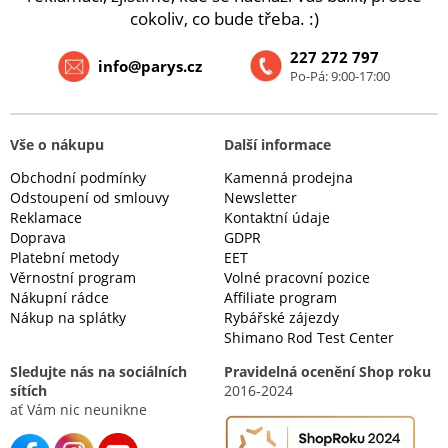
cokoliv, co bude třeba. :)
227 272 797
info@parys.cz
Po-Pá: 9:00-17:00
Vše o nákupu
Další informace
Obchodní podmínky
Kamenná prodejna
Odstoupení od smlouvy
Newsletter
Reklamace
Kontaktní údaje
Doprava
GDPR
Platební metody
EET
Věrnostní program
Volné pracovní pozice
Nákupní rádce
Affiliate program
Nákup na splátky
Rybářské zájezdy
Shimano Rod Test Center
Sledujte nás na sociálních
Pravidelná ocenění Shop roku
sítích
2016-2024
ať Vám nic neunikne