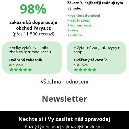
98%
Zákazníci nejčastěji zmiňují tyto
výhody:
+ rychlost doručení
+ výběr zboží
zákazníků doporučuje
+ komunikace
obchod Parys.cz
+ ceny
(přes 11 500 recenzí)
+ ochota
+ velký výběr kvalitního
+ Výborně zorganizovyný e
zboží za rozumnou cenu
shop
Ověřený zákazník
Ověřený zákazník
8. 8. 2026
8. 8. 2026
5
5
Všechna hodnocení
Newsletter
Nechte si i Vy zasílat náš zpravodaj
Každý týden ty nejzajímavější novinky a