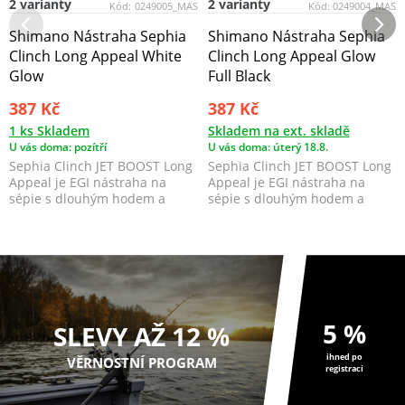
2 varianty
2 varianty
Kód:
0249005_MAS
Kód:
0249004_MAS
Shimano Nástraha Sephia
Shimano Nástraha Sephia
Clinch Long Appeal White
Clinch Long Appeal Glow
Glow
Full Black
387 Kč
387 Kč
1 ks Skladem
Skladem na ext. skladě
U vás doma: pozítří
U vás doma: úterý 18.8.
Sephia Clinch JET BOOST Long
Sephia Clinch JET BOOST Long
Appeal je EGI nástraha na
Appeal je EGI nástraha na
sépie s dlouhým hodem a
sépie s dlouhým hodem a
pomalým potápěním, kt...
pomalým potápěním, kt...
5 %
SLEVY AŽ 12 %
ihned po
VĚRNOSTNÍ PROGRAM
registraci