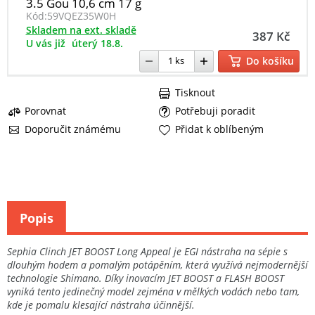
3.5 Gou 10,6 cm 17 g
Kód:
59VQEZ35W0H
Skladem na ext. skladě
387 Kč
U vás již
úterý 18.8.
Do košíku
Tisknout
Porovnat
Potřebuji poradit
Doporučit známému
Přidat k oblíbeným
Popis
Sephia Clinch JET BOOST Long Appeal je EGI nástraha na sépie s
dlouhým hodem a pomalým potápěním, která využívá nejmodernější
technologie Shimano. Díky inovacím JET BOOST a FLASH BOOST
vyniká tento jedinečný model zejména v mělkých vodách nebo tam,
kde je pomalu klesající nástraha účinnější.