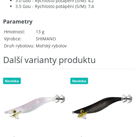
3.0 Gou - Rychlosto potápění (S/M): 4,2
3.5 Gou - Rychlosto potápění (S/M): 7,4
Parametry
Hmotnost
13 g
Výrobce
SHIMANO
Druh rybolovu
Mořský rybolov
Další varianty produktu
Novinka
Novinka