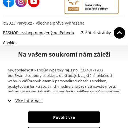
©2023 Parys.cz - Všechna práva vyhrazena
BSSHOP: e-shop napojený na Pohodu
Začátek stránky
Cookies
Na vašem soukromí nám záleží
My, společnost Párysův rybářský ráj, s.r.o. IČO 48171930,
používáme soubory cookies a další údaje k zajištění funkčnosti
webu. S Vaším souhlasem k personalizaci obsahu a reklam,
poskytování funkcí sociálních médií a analýze naší návštěvnosti.
Informace o tom, jak náš web používáte, sdílíme se svými partnery
pro sociální média, inzerci a analýzy (například Google).
Zde
si
Více informací
můžete přečíst, jak tyto informace Google používá. Partneři tyto
údaje mohou kombinovat s dalšími informacemi, které jste jim
Nezbytné cookies
poskytli nebo které získali v důsledku toho, že používáte jejich
Povolit vše
služby. Tyto údaje zahrnují cookies, data z dalších úložišť, IP
Marketingové cookies
adresu a další informace spojené s prohlížením webu. Svůj souhlas