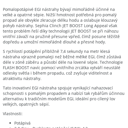
Pomalopotápivé EGI nástrahy bývají mimořádně účinné na
velké a opatrné sépie. Nižší hmotnost potřebná pro pomalý
propad ale obvykle zkracuje délku hodu a oslabuje klouzavý
pohyb nástrahy. Sephia Clinch JET BOOST Long Appeal však
tento problém řeší díky technologii JET BOOST se při náhozu
vnitřní závaží na pružině přesune vpřed, čímž posune těžiště
dopředu a umožní mimořádně dlouhé a přesné hody.
S rychlostí potápění přibližně 7,4 sekundy na metr klesá
nástraha výrazně pomaleji než běžné mělké EGI, čímž zůstává
déle v zóně záběru a působí déle na lovené sépie. Technologie
FLASH BOOST navíc pomocí vnitřního zrcátka vytváří neustálé
odlesky světla i během propadu, což zvyšuje viditelnost a
atraktivitu nástrahy.
Tato inovativní EGI nástraha spojuje vynikající nahazovací
schopnosti s pomalým propadem a nabízí tak rybářům účinnou
alternativu k tradičním modelům EGI, ideální pro cílený lov
velkých, opatrných sépií.
Vlastnosti:
Potápivá