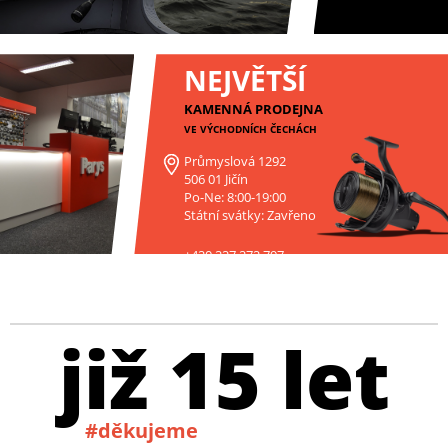
NEJVĚTŠÍ
KAMENNÁ PRODEJNA
VE VÝCHODNÍCH ČECHÁCH
Průmyslová 1292
506 01 Jičín
Po-Ne: 8:00-19:00
Státní svátky: Zavřeno
+420 227 272 797
již 15 let
#děkujeme