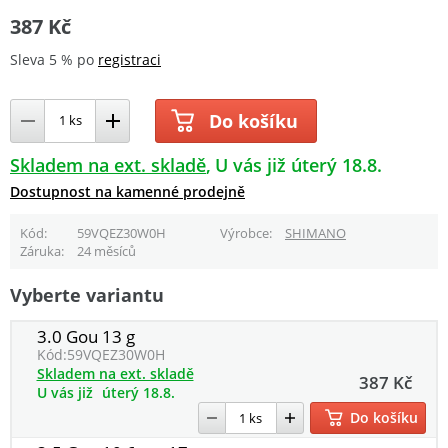
387 Kč
Sleva 5 % po
registraci
Do košíku
Skladem na ext. skladě
U vás již úterý 18.8.
Dostupnost na kamenné prodejně
Kód
59VQEZ30W0H
Výrobce
SHIMANO
Záruka
24 měsíců
Vyberte variantu
3.0 Gou 13 g
Kód:
59VQEZ30W0H
Skladem na ext. skladě
387 Kč
U vás již
úterý 18.8.
Do košíku