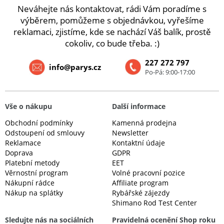
Neváhejte nás kontaktovat, rádi Vám poradíme s
výběrem, pomůžeme s objednávkou, vyřešíme
reklamaci, zjistíme, kde se nachází Váš balík, prostě
cokoliv, co bude třeba. :)
227 272 797
info@parys.cz
Po-Pá: 9:00-17:00
Vše o nákupu
Další informace
Obchodní podmínky
Kamenná prodejna
Odstoupení od smlouvy
Newsletter
Reklamace
Kontaktní údaje
Doprava
GDPR
Platební metody
EET
Věrnostní program
Volné pracovní pozice
Nákupní rádce
Affiliate program
Nákup na splátky
Rybářské zájezdy
Shimano Rod Test Center
Sledujte nás na sociálních
Pravidelná ocenění Shop roku