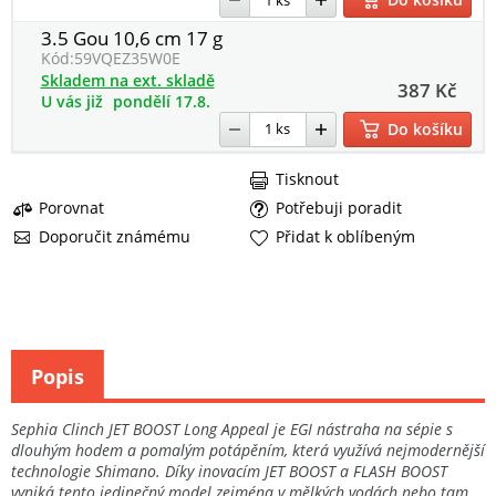
3.5 Gou 10,6 cm 17 g
Kód:
59VQEZ35W0E
Skladem na ext. skladě
387 Kč
U vás již
pondělí 17.8.
Do košíku
Tisknout
Porovnat
Potřebuji poradit
Doporučit známému
Přidat k oblíbeným
Popis
Sephia Clinch JET BOOST Long Appeal je EGI nástraha na sépie s
dlouhým hodem a pomalým potápěním, která využívá nejmodernější
technologie Shimano. Díky inovacím JET BOOST a FLASH BOOST
vyniká tento jedinečný model zejména v mělkých vodách nebo tam,