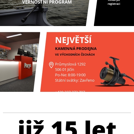
VĚRNOSTNÍ PROGRAM
registraci
NEJVĚTŠÍ
KAMENNÁ PRODEJNA
VE VÝCHODNÍCH ČECHÁCH
Průmyslová 1292
506 01 Jičín
Po-Ne: 8:00-19:00
Státní svátky: Zavřeno
+420 227 272 797
již 15 let