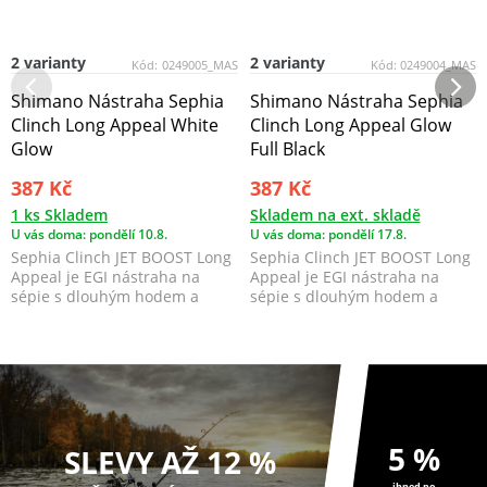
2 varianty
2 varianty
Kód:
0249005_MAS
Kód:
0249004_MAS
Shimano Nástraha Sephia
Shimano Nástraha Sephia
Clinch Long Appeal White
Clinch Long Appeal Glow
Glow
Full Black
387 Kč
387 Kč
1 ks Skladem
Skladem na ext. skladě
U vás doma: pondělí 10.8.
U vás doma: pondělí 17.8.
Sephia Clinch JET BOOST Long
Sephia Clinch JET BOOST Long
Appeal je EGI nástraha na
Appeal je EGI nástraha na
sépie s dlouhým hodem a
sépie s dlouhým hodem a
pomalým potápěním, kt...
pomalým potápěním, kt...
5 %
SLEVY AŽ 12 %
ihned po