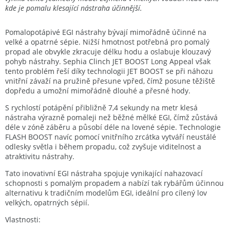
kde je pomalu klesající nástraha účinnější.
Pomalopotápivé EGI nástrahy bývají mimořádně účinné na
velké a opatrné sépie. Nižší hmotnost potřebná pro pomalý
propad ale obvykle zkracuje délku hodu a oslabuje klouzavý
pohyb nástrahy. Sephia Clinch JET BOOST Long Appeal však
tento problém řeší díky technologii JET BOOST se při náhozu
vnitřní závaží na pružině přesune vpřed, čímž posune těžiště
dopředu a umožní mimořádně dlouhé a přesné hody.
S rychlostí potápění přibližně 7,4 sekundy na metr klesá
nástraha výrazně pomaleji než běžné mělké EGI, čímž zůstává
déle v zóně záběru a působí déle na lovené sépie. Technologie
FLASH BOOST navíc pomocí vnitřního zrcátka vytváří neustálé
odlesky světla i během propadu, což zvyšuje viditelnost a
atraktivitu nástrahy.
Tato inovativní EGI nástraha spojuje vynikající nahazovací
schopnosti s pomalým propadem a nabízí tak rybářům účinnou
alternativu k tradičním modelům EGI, ideální pro cílený lov
velkých, opatrných sépií.
Vlastnosti: