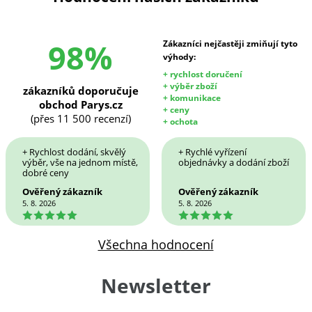
98%
Zákazníci nejčastěji zmiňují tyto
výhody:
+ rychlost doručení
+ výběr zboží
zákazníků doporučuje
+ komunikace
obchod Parys.cz
+ ceny
(přes 11 500 recenzí)
+ ochota
+ Rychlost dodání, skvělý
+ Rychlé vyřízení
výběr, vše na jednom místě,
objednávky a dodání zboží
dobré ceny
Ověřený zákazník
Ověřený zákazník
5. 8. 2026
5. 8. 2026
5
5
Všechna hodnocení
Newsletter