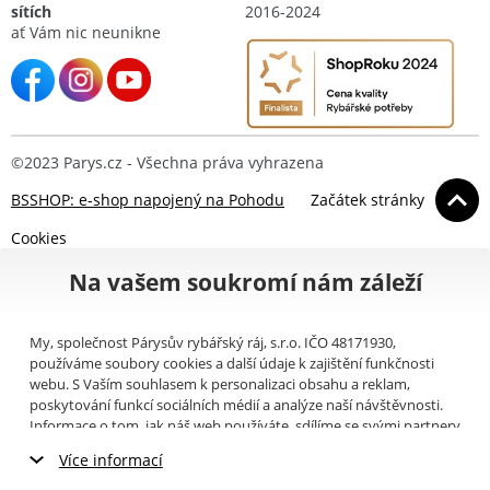
sítích
2016-2024
ať Vám nic neunikne
©2023 Parys.cz - Všechna práva vyhrazena
BSSHOP: e-shop napojený na Pohodu
Začátek stránky
Cookies
Na vašem soukromí nám záleží
My, společnost Párysův rybářský ráj, s.r.o. IČO 48171930,
používáme soubory cookies a další údaje k zajištění funkčnosti
webu. S Vaším souhlasem k personalizaci obsahu a reklam,
poskytování funkcí sociálních médií a analýze naší návštěvnosti.
Informace o tom, jak náš web používáte, sdílíme se svými partnery
pro sociální média, inzerci a analýzy (například Google).
Zde
si
Více informací
můžete přečíst, jak tyto informace Google používá. Partneři tyto
údaje mohou kombinovat s dalšími informacemi, které jste jim