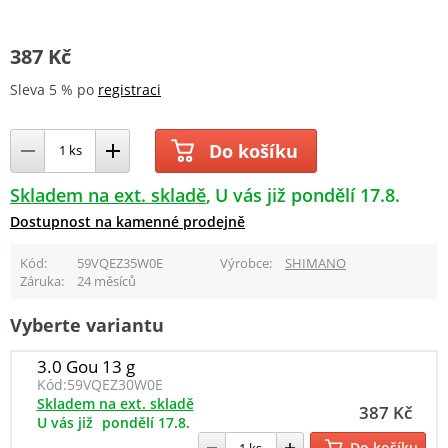
387 Kč
Sleva 5 % po
registraci
Do košíku
Skladem na ext. skladě
U vás již pondělí 17.8.
Dostupnost na kamenné prodejně
Kód
59VQEZ35W0E
Výrobce
SHIMANO
Záruka
24 měsíců
Vyberte variantu
3.0 Gou 13 g
Kód:
59VQEZ30W0E
Skladem na ext. skladě
387 Kč
U vás již
pondělí 17.8.
Do košíku