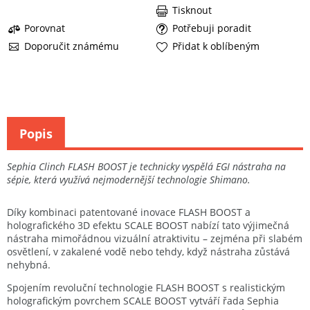
Tisknout
Porovnat
Potřebuji poradit
Doporučit známému
Přidat k oblíbeným
Popis
Sephia Clinch FLASH BOOST je technicky vyspělá EGI nástraha na
sépie, která využívá nejmodernější technologie Shimano.
Díky kombinaci patentované inovace FLASH BOOST a
holografického 3D efektu SCALE BOOST nabízí tato výjimečná
nástraha mimořádnou vizuální atraktivitu – zejména při slabém
osvětlení, v zakalené vodě nebo tehdy, když nástraha zůstává
nehybná.
Spojením revoluční technologie FLASH BOOST s realistickým
holografickým povrchem SCALE BOOST vytváří řada Sephia