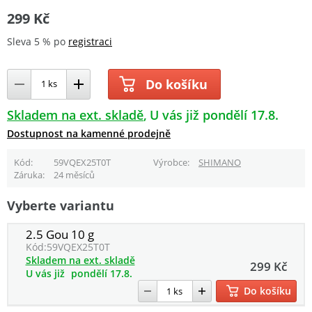
299 Kč
Sleva 5 % po
registraci
Do košíku
Skladem na ext. skladě
U vás již pondělí 17.8.
Dostupnost na kamenné prodejně
Kód
59VQEX25T0T
Výrobce
SHIMANO
Záruka
24 měsíců
Vyberte variantu
2.5 Gou 10 g
Kód:
59VQEX25T0T
Skladem na ext. skladě
299 Kč
U vás již
pondělí 17.8.
Do košíku