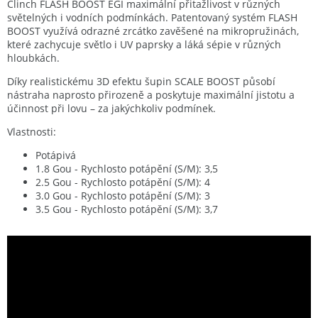
Clinch FLASH BOOST EGI maximální přitažlivost v různých
světelných i vodních podmínkách. Patentovaný systém FLASH
BOOST využívá odrazné zrcátko zavěšené na mikropružinách,
které zachycuje světlo i UV paprsky a láká sépie v různých
hloubkách.
Díky realistickému 3D efektu šupin SCALE BOOST působí
nástraha naprosto přirozeně a poskytuje maximální jistotu a
účinnost při lovu – za jakýchkoliv podmínek.
Vlastnosti:
Potápivá
1.8 Gou - Rychlosto potápění (S/M): 3,5
2.5 Gou - Rychlosto potápění (S/M): 4
3.0 Gou - Rychlosto potápění (S/M): 3
3.5 Gou - Rychlosto potápění (S/M): 3,7