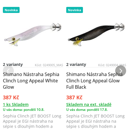
Novinka
Novinka
2 varianty
2 varianty
Kód:
0249005_MAS
Kód:
0249004_MAS
Shimano Nástraha Sephia
Shimano Nástraha Sephia
Clinch Long Appeal White
Clinch Long Appeal Glow
Glow
Full Black
387 Kč
387 Kč
1 ks Skladem
Skladem na ext. skladě
U vás doma: pondělí 10.8.
U vás doma: pondělí 17.8.
Sephia Clinch JET BOOST Long
Sephia Clinch JET BOOST Long
Appeal je EGI nástraha na
Appeal je EGI nástraha na
sépie s dlouhým hodem a
sépie s dlouhým hodem a