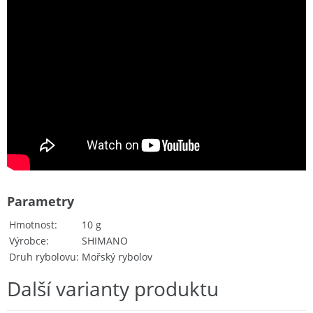
Parametry
Hmotnost
10 g
Výrobce
SHIMANO
Druh rybolovu
Mořský rybolov
Další varianty produktu