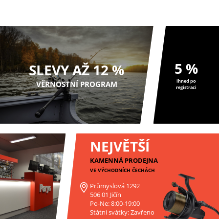
pomalým potápěním, kt...
pomalým potápěním, kt...
5 %
SLEVY AŽ 12 %
ihned po
VĚRNOSTNÍ PROGRAM
registraci
NEJVĚTŠÍ
KAMENNÁ PRODEJNA
VE VÝCHODNÍCH ČECHÁCH
Průmyslová 1292
506 01 Jičín
Po-Ne: 8:00-19:00
Státní svátky: Zavřeno