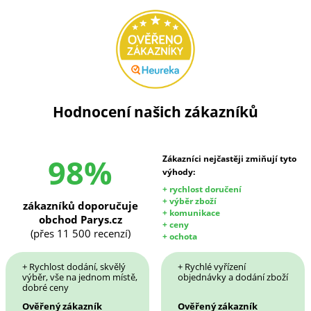
Hodnocení našich zákazníků
98%
Zákazníci nejčastěji zmiňují tyto
výhody:
+ rychlost doručení
+ výběr zboží
zákazníků doporučuje
+ komunikace
obchod Parys.cz
+ ceny
(přes 11 500 recenzí)
+ ochota
+ Rychlost dodání, skvělý
+ Rychlé vyřízení
výběr, vše na jednom místě,
objednávky a dodání zboží
dobré ceny
Ověřený zákazník
Ověřený zákazník