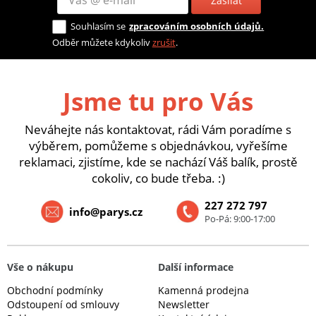
Zasílat
Souhlasím se
zpracováním osobních údajů.
Odběr můžete kdykoliv
zrušit
.
Jsme tu pro Vás
Neváhejte nás kontaktovat, rádi Vám poradíme s
výběrem, pomůžeme s objednávkou, vyřešíme
reklamaci, zjistíme, kde se nachází Váš balík, prostě
cokoliv, co bude třeba. :)
227 272 797
info@parys.cz
Po-Pá: 9:00-17:00
Vše o nákupu
Další informace
Obchodní podmínky
Kamenná prodejna
Odstoupení od smlouvy
Newsletter