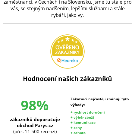
zaměstnanci, v Čechách i na Slovensku, jsme tu stále pro
vás, se stejným nadšením, lepšími službami a stále
rybáři, jako vy.
Hodnocení našich zákazníků
98%
Zákazníci nejčastěji zmiňují tyto
výhody:
+ rychlost doručení
+ výběr zboží
zákazníků doporučuje
+ komunikace
obchod Parys.cz
+ ceny
(přes 11 500 recenzí)
+ ochota