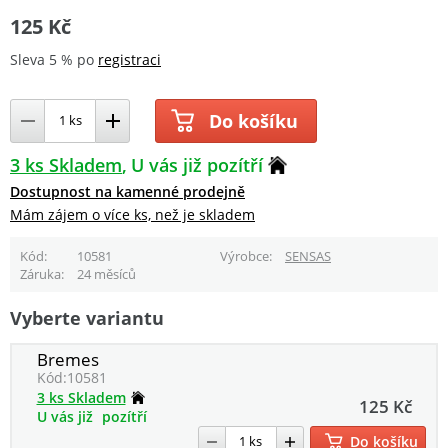
125 Kč
Sleva 5 % po
registraci
Do košíku
3 ks Skladem
U vás již pozítří
Dostupnost na kamenné prodejně
Mám zájem o více ks, než je skladem
Kód
10581
Výrobce
SENSAS
Záruka
24 měsíců
Vyberte variantu
Bremes
Kód:
10581
3 ks Skladem
125 Kč
U vás již
pozítří
Do košíku