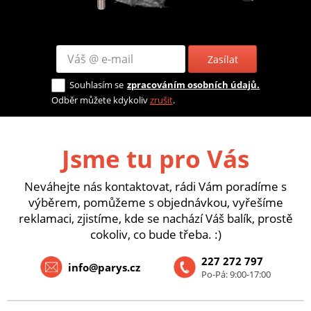
Zasílat
Souhlasím se
zpracováním osobních údajů.
Odběr můžete kdykoliv
zrušit
.
Jsme tu pro Vás
Neváhejte nás kontaktovat, rádi Vám poradíme s
výběrem, pomůžeme s objednávkou, vyřešíme
reklamaci, zjistíme, kde se nachází Váš balík, prostě
cokoliv, co bude třeba. :)
227 272 797
info@parys.cz
Po-Pá: 9:00-17:00