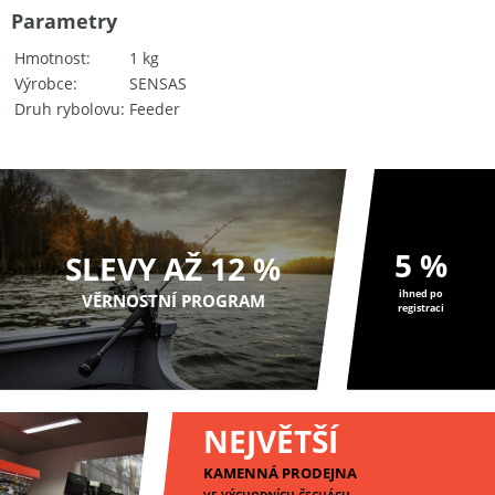
Parametry
Hmotnost
1 kg
Výrobce
SENSAS
Druh rybolovu
Feeder
5 %
SLEVY AŽ 12 %
ihned po
VĚRNOSTNÍ PROGRAM
registraci
NEJVĚTŠÍ
KAMENNÁ PRODEJNA
VE VÝCHODNÍCH ČECHÁCH