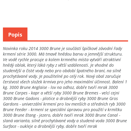
Popis
Novinka roku 2014 3000 Brune je součástí špičkové závodní řady
krmení série 3000. Má tmavě hnědou barvu a jemnější strukturu.
Ve vodě rychle pracuje a kolem krmného místa vytváří atraktivní
hnědý oblak, který láká ryby z větší vzdálenosti. Je vhodné do
studenější a čisté vody nebo pro období špatného braní, na silně
prochytávané vody. Je použitelné po celý rok. Nový obal zaručuje
čerstvost všech složek krmiva pro jeho maximální účinnost. Balení 1
kg. 3000 Brune Anglaise - lov na odhoz, dobře tvoří mrak 3000
Brune Carpes - kapr a větší ryby 3000 Brune Bremes - velcí cejni
3000 Brune Gadons - plotice a drobnější ryby 3000 Brune Gros
Gardons - univerzální krmení pro lov menších a středních ryb 3000
Brune Feeder - krmení se speciální úpravou pro použití v krmítku
3000 Brune Etang - jezero, dobře tvoří mrak 3000 Brune Canal -
slaná varianta, silně prochytávané vody a studená voda 3000 Brune
Surface - oukleje a drobnější ryby, dobře tvoří mrak