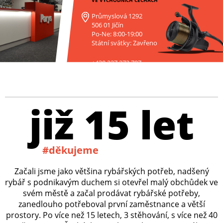
Průmyslová 1292
506 01 Jičín
Po-Ne: 8:00-19:00
Státní svátky: Zavřeno
+420 227 272 797
již 15 let
#děkujeme
Začali jsme jako většina rybářských potřeb, nadšený
rybář s podnikavým duchem si otevřel malý obchůdek ve
svém městě a začal prodávat rybářské potřeby,
zanedlouho potřeboval první zaměstnance a větší
prostory. Po více než 15 letech, 3 stěhování, s více než 40