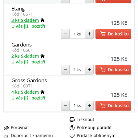
Etang
Kód:
10571
3 ks Skladem
125 Kč
U vás již
pozítří
Do košíku
Gardons
Kód:
10561
2 ks Skladem
125 Kč
U vás již
pozítří
Do košíku
Gross Gardons
Kód:
10071
4 ks Skladem
125 Kč
U vás již
pozítří
Do košíku
Tisknout
Porovnat
Potřebuji poradit
Doporučit známému
Přidat k oblíbeným