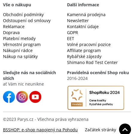
Vše o nákupu
Další informace
Obchodní podmínky
Kamenná prodejna
Odstoupení od smlouvy
Newsletter
Reklamace
Kontaktní údaje
Doprava
GDPR
Platební metody
EET
Věrnostní program
Volné pracovní pozice
Nákupní rádce
Affiliate program
Nákup na splátky
Rybářské zájezdy
Shimano Rod Test Center
Sledujte nás na sociálních
Pravidelná ocenění Shop roku
sítích
2016-2024
ať Vám nic neunikne
©2023 Parys.cz - Všechna práva vyhrazena
BSSHOP: e-shop napojený na Pohodu
Začátek stránky