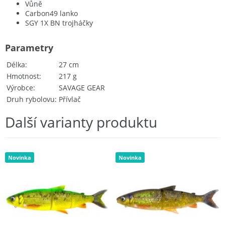
Vůně
Carbon49 lanko
SGY 1X BN trojháčky
Parametry
Délka
27 cm
Hmotnost
217 g
Výrobce
SAVAGE GEAR
Druh rybolovu
Přívlač
Další varianty produktu
Novinka
Novinka