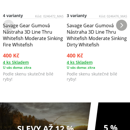
4 varianty
3 varianty
Kód:
0246472_MAS
Kód:
0246476_MAS
Savage Gear Gumová
Savage Gear Gumová
Nástraha 3D Line Thru
Nástraha 3D Line Thru
Whitefish Moderate Sinking
Whitefish Moderate Sinking
Fire Whitefish
Dirty Whitefish
400 Kč
400 Kč
4 ks Skladem
4 ks Skladem
U vás doma: zítra
U vás doma: zítra
Podle skenu skutečné bílé
Podle skenu skutečné bílé
ryby!
ryby!
5 %
SLEVY AŽ 12 %