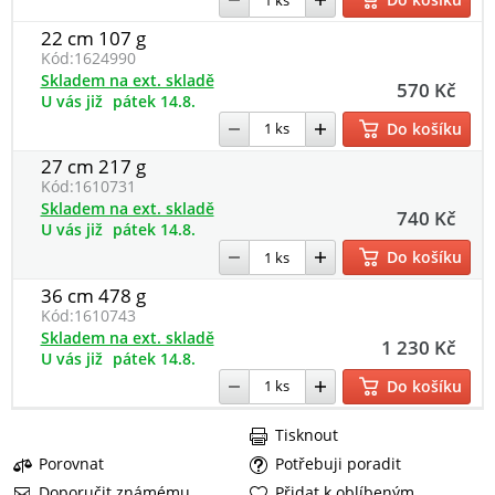
22 cm 107 g
Kód:
1624990
Skladem na ext. skladě
570 Kč
U vás již
pátek 14.8.
Do košíku
27 cm 217 g
Kód:
1610731
Skladem na ext. skladě
740 Kč
U vás již
pátek 14.8.
Do košíku
36 cm 478 g
Kód:
1610743
Skladem na ext. skladě
1 230 Kč
U vás již
pátek 14.8.
Do košíku
Tisknout
Porovnat
Potřebuji poradit
Doporučit známému
Přidat k oblíbeným