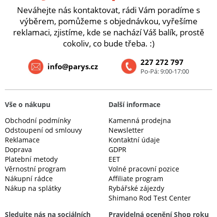
Neváhejte nás kontaktovat, rádi Vám poradíme s
výběrem, pomůžeme s objednávkou, vyřešíme
reklamaci, zjistíme, kde se nachází Váš balík, prostě
cokoliv, co bude třeba. :)
227 272 797
info@parys.cz
Po-Pá: 9:00-17:00
Vše o nákupu
Další informace
Obchodní podmínky
Kamenná prodejna
Odstoupení od smlouvy
Newsletter
Reklamace
Kontaktní údaje
Doprava
GDPR
Platební metody
EET
Věrnostní program
Volné pracovní pozice
Nákupní rádce
Affiliate program
Nákup na splátky
Rybářské zájezdy
Shimano Rod Test Center
Sledujte nás na sociálních
Pravidelná ocenění Shop roku