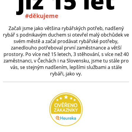
již 15 let
#děkujeme
Začali jsme jako většina rybářských potřeb, nadšený
rybář s podnikavým duchem si otevřel malý obchůdek ve
svém městě a začal prodávat rybářské potřeby,
zanedlouho potřeboval první zaměstnance a větší
prostory. Po více než 15 letech, 3 stěhování, s více než 40
zaměstnanci, v Čechách i na Slovensku, jsme tu stále pro
vás, se stejným nadšením, lepšími službami a stále
rybáři, jako vy.