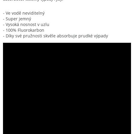
- Ve vodě neviditelný
- Super jemný
- Vysoká nosnost v uzlu
- 100% Fluorokarbon
- Díky své pružnosti skvěle absorbuje prudké výpady