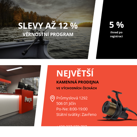
5 %
SLEVY AŽ 12 %
ihned po
VĚRNOSTNÍ PROGRAM
registraci
NEJVĚTŠÍ
KAMENNÁ PRODEJNA
VE VÝCHODNÍCH ČECHÁCH
Průmyslová 1292
506 01 Jičín
Po-Ne: 8:00-19:00
Státní svátky: Zavřeno
+420 227 272 797