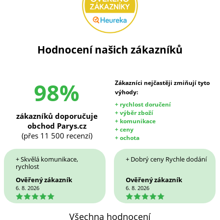
Hodnocení našich zákazníků
98%
Zákazníci nejčastěji zmiňují tyto
výhody:
+ rychlost doručení
+ výběr zboží
zákazníků doporučuje
+ komunikace
obchod Parys.cz
+ ceny
(přes 11 500 recenzí)
+ ochota
+ Skvělá komunikace,
+ Dobrý ceny Rychle dodání
rychlost
Ověřený zákazník
Ověřený zákazník
6. 8. 2026
6. 8. 2026
5
5
Všechna hodnocení