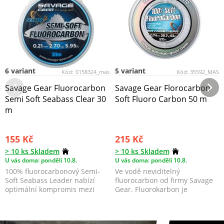
6 variant
5 variant
Kód:
0158324_mas
Kód:
35592_MAS
Savage Gear Fluorocarbon
Savage Gear Florocarbon
Semi Soft Seabass Clear 30
Soft Fluoro Carbon 50 m
m
155 Kč
215 Kč
> 10 ks Skladem
> 10 ks Skladem
U vás doma: pondělí 10.8.
U vás doma: pondělí 10.8.
100% fluorocarbonový Semi-
Ve vodě neviditelný
Soft Seabass Leader nabízí
fluorocarbon od firmy Savage
optimální kompromis mezi
Gear. Fluorokarbon je
měkkostí a odolností p...
mnohem méně viditelný po...