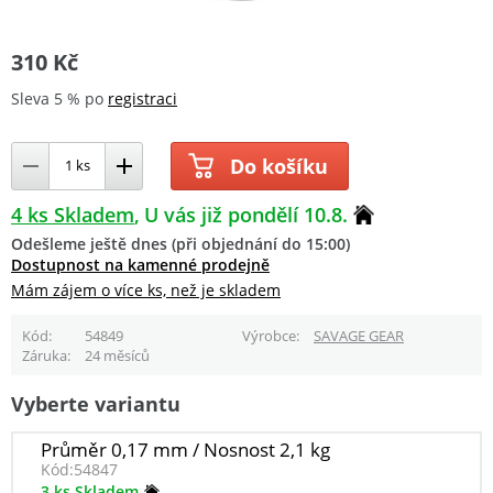
310 Kč
Sleva 5 % po
registraci
Do košíku
4 ks Skladem
U vás již pondělí 10.8.
Odešleme ještě dnes (při objednání do 15:00)
Dostupnost na kamenné prodejně
Mám zájem o více ks, než je skladem
Kód
54849
Výrobce
SAVAGE GEAR
Záruka
24 měsíců
Vyberte variantu
Průměr 0,17 mm / Nosnost 2,1 kg
Kód:
54847
3 ks Skladem