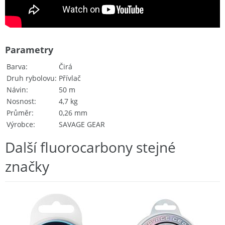
Parametry
Barva
Čirá
Druh rybolovu
Přívlač
Návin
50 m
Nosnost
4,7 kg
Průměr
0,26 mm
Výrobce
SAVAGE GEAR
Další fluorocarbony stejné
značky