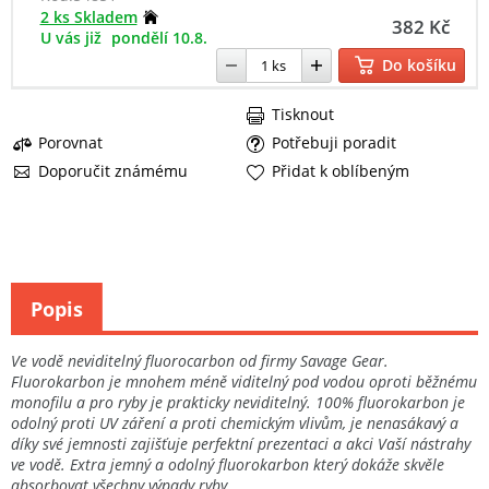
2 ks Skladem
382 Kč
U vás již
pondělí 10.8.
Do košíku
Tisknout
Porovnat
Potřebuji poradit
Doporučit známému
Přidat k oblíbeným
Popis
Ve vodě neviditelný fluorocarbon od firmy Savage Gear.
Fluorokarbon je mnohem méně viditelný pod vodou oproti běžnému
monofilu a pro ryby je prakticky neviditelný. 100% fluorokarbon je
odolný proti UV záření a proti chemickým vlivům, je nenasákavý a
díky své jemnosti zajišťuje perfektní prezentaci a akci Vaší nástrahy
ve vodě. Extra jemný a odolný fluorokarbon který dokáže skvěle
absorbovat všechny výpady ryby.