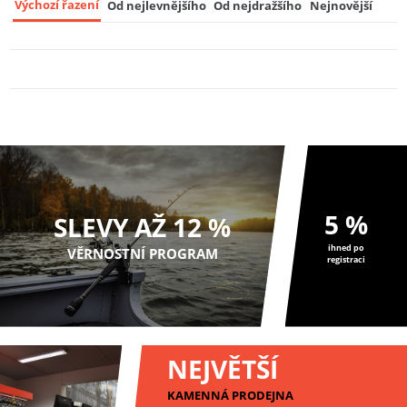
Výchozí řazení
Od nejlevnějšího
Od nejdražšího
Nejnovější
Duty Water Carrier 10 l
8
550 Kč
Fox Sada Nádobí Cookware 3 Piece Cook
Set
9
1 124 Kč
5 %
SLEVY AŽ 12 %
ihned po
VĚRNOSTNÍ PROGRAM
registraci
NEJVĚTŠÍ
KAMENNÁ PRODEJNA