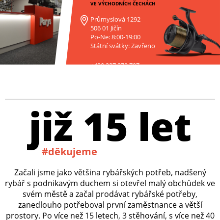
VE VÝCHODNÍCH ČECHÁCH
Průmyslová 1292
506 01 Jičín
Po-Ne: 8:00-19:00
Státní svátky: Zavřeno
+420 227 272 797
již 15 let
#děkujeme
Začali jsme jako většina rybářských potřeb, nadšený
rybář s podnikavým duchem si otevřel malý obchůdek ve
svém městě a začal prodávat rybářské potřeby,
zanedlouho potřeboval první zaměstnance a větší
prostory. Po více než 15 letech, 3 stěhování, s více než 40