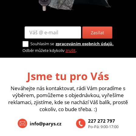
Zasílat
Souhlasím se
zpracováním osobních údajů.
Odběr můžete kdykoliv
zrušit
.
Jsme tu pro Vás
Neváhejte nás kontaktovat, rádi Vám poradíme s
výběrem, pomůžeme s objednávkou, vyřešíme
reklamaci, zjistíme, kde se nachází Váš balík, prostě
cokoliv, co bude třeba. :)
227 272 797
info@parys.cz
Po-Pá: 9:00-17:00