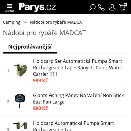
0
Menu
Camping
Nádobí pro rybáře MADCAT
Nádobí pro rybáře MADCAT
Nejprodávanější
Holdcarp Set Automatická Pumpa Smart
Rechargeable Tap + Kanystr Cubic Water
1
Carrier 11 l
999 Kč
Giants Fishing Pánev Na Vaření Non-Stick
Eazi Pan Large
2
990 Kč
Holdcarp Automatická Pumpa Smart
Rechargeable Tap
3