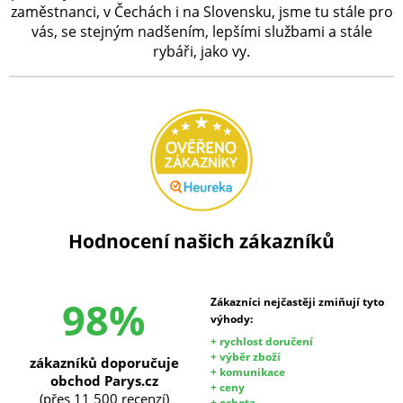
zaměstnanci, v Čechách i na Slovensku, jsme tu stále pro
vás, se stejným nadšením, lepšími službami a stále
rybáři, jako vy.
Hodnocení našich zákazníků
98%
Zákazníci nejčastěji zmiňují tyto
výhody:
+ rychlost doručení
+ výběr zboží
zákazníků doporučuje
+ komunikace
obchod Parys.cz
+ ceny
(přes 11 500 recenzí)
+ ochota