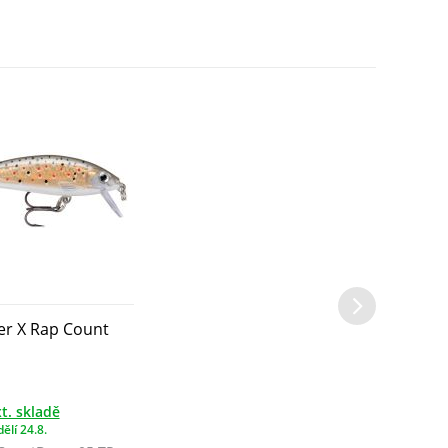
se ...
se ...
er X Rap Count
t. skladě
ělí 24.8.