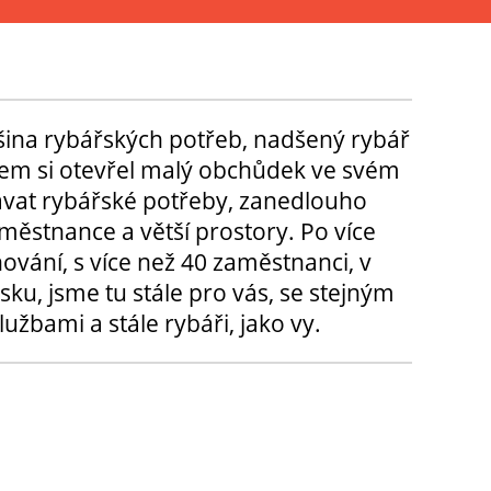
tšina rybářských potřeb, nadšený rybář
m si otevřel malý obchůdek ve svém
ávat rybářské potřeby, zanedlouho
městnance a větší prostory. Po více
hování, s více než 40 zaměstnanci, v
sku, jsme tu stále pro vás, se stejným
užbami a stále rybáři, jako vy.