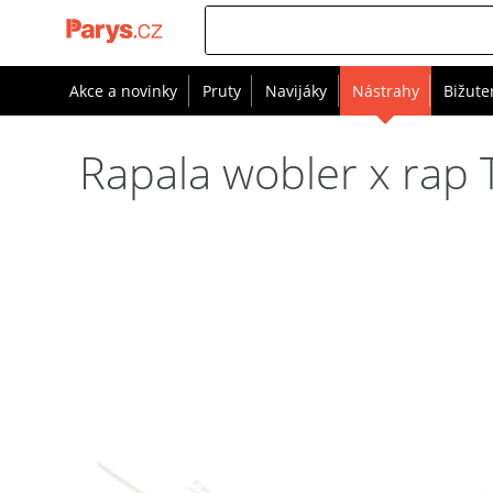
Akce a novinky
Pruty
Navijáky
Nástrahy
Bižute
Rapala wobler x rap 