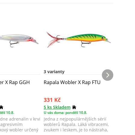
3 varianty
3 varian
er X Rap GGH
Rapala Wobler X Rap FTU
Rapala 
331 Kč
331 Kč
5 ks Skladem
5 ks Skl
ělí 10.8.
U vás doma: pondělí 10.8.
U vás doma
dne adrenalin v krvi
Jedna z nejpopulárnějších sérií
Jedna z n
 agresivním
woblerů Rapala. Láká vibracemi,
woblerů 
ový wobler určený
zvukem i leskem, je to nástraha,
zvukem i 