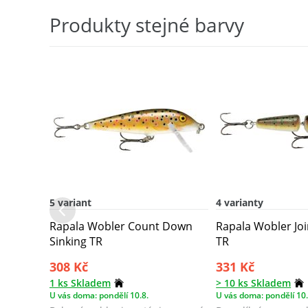
wobler ...
agresivn...
Produkty stejné barvy
5 variant
4 varianty
Rapala Wobler Count Down
Rapala Wobler Joi
Sinking TR
TR
308 Kč
331 Kč
1 ks Skladem
> 10 ks Skladem
U vás doma: pondělí 10.8.
U vás doma: pondělí 10.