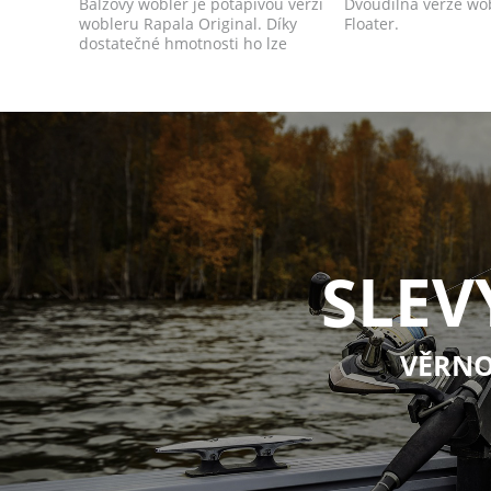
Balzový wobler je potápivou verzí
Dvoudílná verze wob
wobleru Rapala Original. Díky
Floater.
dostatečné hmotnosti ho lze
dobře na...
SLEV
VĚRNO