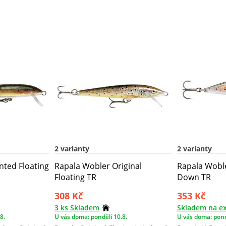
se ...
pro dale...
2 varianty
2 varianty
nted Floating
Rapala Wobler Original
Rapala Wobl
Floating TR
Down TR
308 Kč
353 Kč
3 ks Skladem
Skladem na ex
8.
U vás doma: pondělí 10.8.
U vás doma: pond