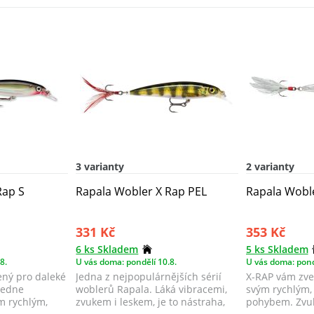
3 varianty
2 varianty
Rap S
Rapala Wobler X Rap PEL
Rapala Wobl
331 Kč
353 Kč
6 ks Skladem
5 ks Skladem
8.
U vás doma: pondělí 10.8.
U vás doma: pond
ený pro daleké
Jedna z nejpopulárnějších sérií
X-RAP vám zve
vedne
woblerů Rapala. Láká vibracemi,
svým rychlým,
ým rychlým,
zvukem i leskem, je to nástraha,
pohybem. Zvuk