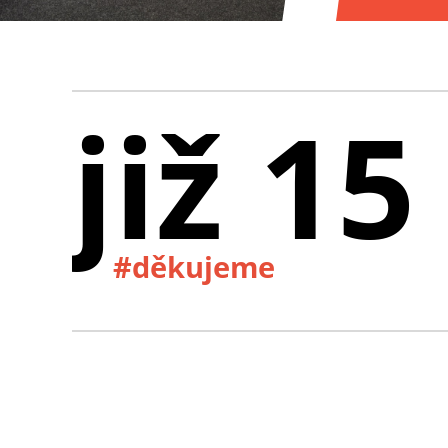
již 15
#děkujeme