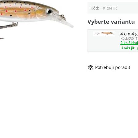
Kód
XR04TR
Vyberte variantu
4 cm 4 g
Kód:
XR04T
2 ks Skla
U vás již
Potřebuji poradit