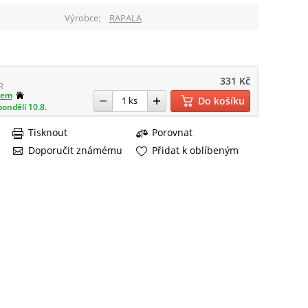
Výrobce
RAPALA
331 Kč
R
dem
Do košíku
pondělí 10.8.
Tisknout
Porovnat
Doporučit známému
Přidat k oblíbeným