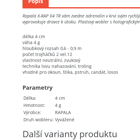
Popis
Rapala X-RAP 04 TR vám zvedne adrenalin v krvi svým rychl
vyprovokuje dravce k útoku. Plastový wobler s holografickým
délka 4 cm
váha 4 g
hloubkový rozsah 0,6 - 0,9 m
počet trojháčků 2 vel.12
vlastnost neutrální, zvukový
technika lovu nahazování, troling
vhodné pro okoun, štika, pstruh, candát, losos
Parametry
Délka
4 cm
Hmotnost
4 g
Výrobce
RAPALA
Druh wobleru
Vyvážené
Další varianty produktu