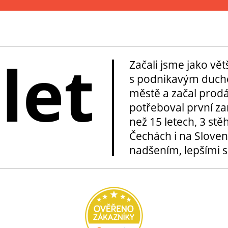
 let
Začali jsme jako vě
s podnikavým duche
městě a začal prod
potřeboval první za
než 15 letech, 3 stě
Čechách i na Sloven
nadšením, lepšími sl