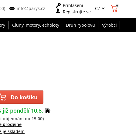
Přihlášení
0
CZ
00)
info@parys.cz
Registrujte se
ory
Čluny, motory, echoloty
Druh rybolovu
Výrobci
Do košíku
 již pondělí 10.8.
i objednání do 15:00)
é prodejně
ž je skladem