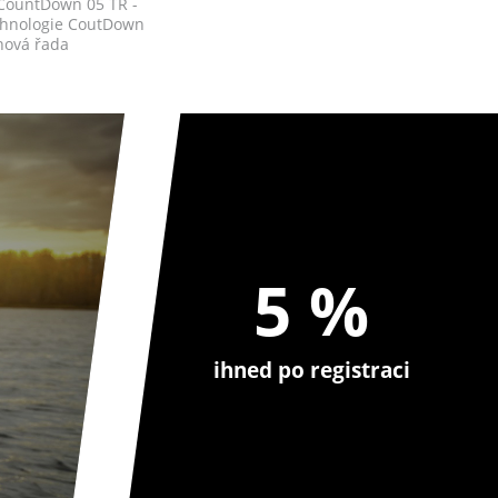
CountDown 05 TR -
chnologie CoutDown
nová řada
...
5 %
ihned po registraci