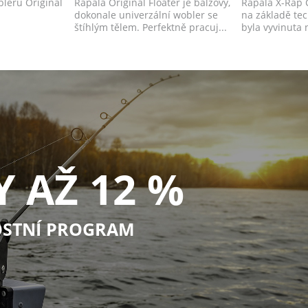
leru Original
Rapala Original Floater je balzový,
Rapala X-Rap 
dokonale univerzální wobler se
na základě te
štíhlým tělem. Perfektně pracuj...
byla vyvinuta 
moderních nás
Y AŽ 12 %
STNÍ PROGRAM