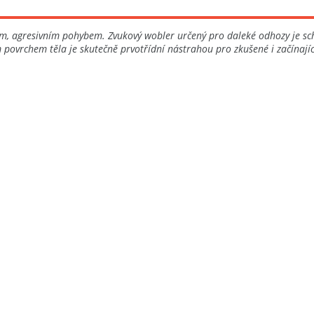
ým, agresivním pohybem. Zvukový wobler určený pro daleké odhozy je sc
 povrchem těla je skutečně prvotřídní nástrahou pro zkušené i začínající