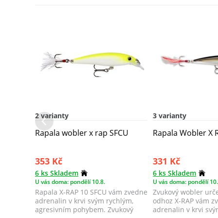
2 varianty
3 varianty
Rapala wobler x rap SFCU
Rapala Wobler X 
353 Kč
331 Kč
6 ks Skladem
6 ks Skladem
U vás doma: pondělí 10.8.
U vás doma: pondělí 10.
Rapala X-RAP 10 SFCU vám zvedne
Zvukový wobler urč
adrenalin v krvi svým rychlým,
odhoz X-RAP vám z
agresivním pohybem. Zvukový
adrenalin v krvi sv