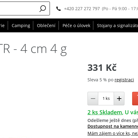
+420 227 272 797
(Po - Pá 9:00 - 17:
rie
Camping
Oblečení
Péče o úlovek
Stojany a signalizát
TR - 4 cm 4 g
331 Kč
Sleva 5 % po
registraci
2 ks Skladem
U vás
Odešleme ještě dnes (př
Dostupnost na kamenn
Mám zájem o více ks, ne