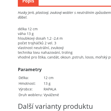
Popis
Husky Jerk, plastový, zvukový wobler s neutrálním způsobem pl
ďábel.
délka 12 cm
váha 13 g
hloubkový dosah 1,2 -2,4 m
počet trojháčků 2 vel. 3
vlastnost neutrální, zvukový
technika lovu nahazování, troling
vhodné pro štika, candát, okoun ,pstruh, losos, mořský 
Parametry
Délka
12 cm
Hmotnost
13 g
Výrobce
RAPALA
Druh wobleru
Vyvážené
Další varianty produktu