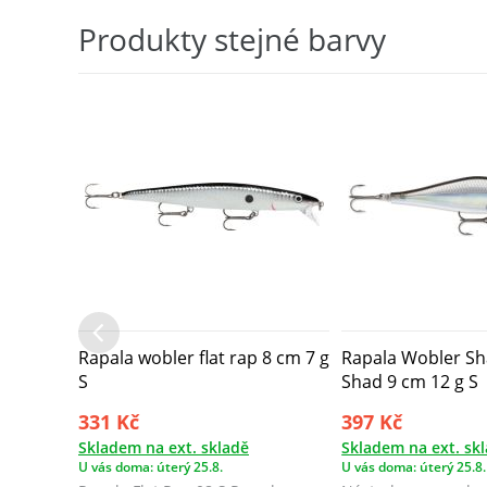
wobl...
Produkty stejné barvy
Rapala wobler flat rap 8 cm 7 g
Rapala Wobler S
S
Shad 9 cm 12 g S
331 Kč
397 Kč
Skladem na ext. skladě
Skladem na ext. sk
U vás doma: úterý 25.8.
U vás doma: úterý 25.8.