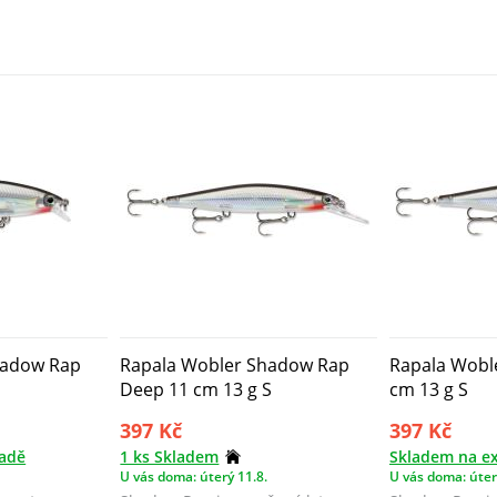
wobler...
wobler...
hadow Rap
Rapala Wobler Shadow Rap
Rapala Wobl
Deep 11 cm 13 g S
cm 13 g S
397 Kč
397 Kč
ladě
1 ks Skladem
Skladem na ex
U vás doma: úterý 11.8.
U vás doma: úter