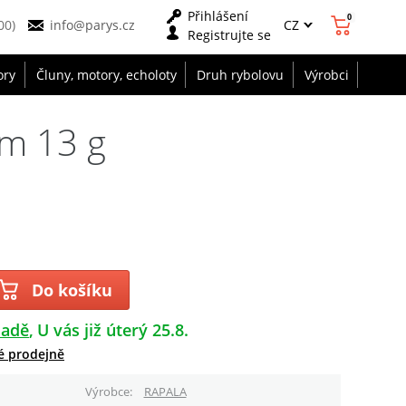
Přihlášení
0
CZ
00)
info@parys.cz
Registrujte se
ory
Čluny, motory, echoloty
Druh rybolovu
Výrobci
cm 13 g
Do košíku
ladě
U vás již úterý 25.8.
é prodejně
Výrobce
RAPALA