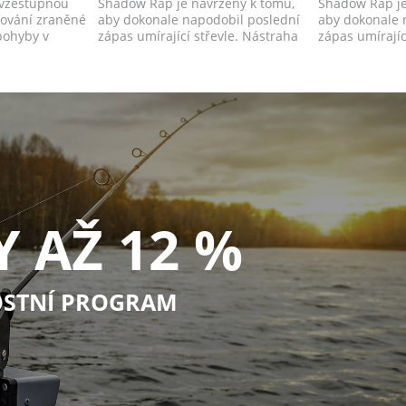
 vzestupnou
Shadow Rap je navržený k tomu,
Shadow Rap je
hování zraněné
aby dokonale napodobil poslední
aby dokonale 
 pohyby v
zápas umírající střevle. Nástraha
zápas umírajíc
děl...
děl...
Y AŽ 12 %
STNÍ PROGRAM