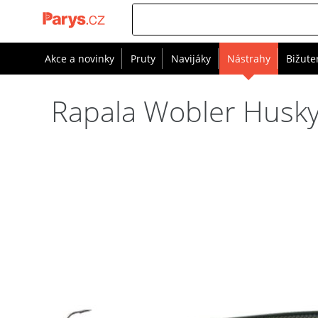
Akce a novinky
Pruty
Navijáky
Nástrahy
Bižute
Rapala Wobler Husky