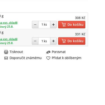
0 g
308 Kč
a ext. skladě
Do košíku
úterý 25.8.
3 g
331 Kč
a ext. skladě
Do košíku
úterý 25.8.
Tisknout
Porovnat
Doporučit známému
Přidat k oblíbeným