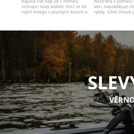
Rapala Flat Rap 08 S Pomalu
Nástraha s pomalu
vzlínající nový wobler lišící se od
akcí, napodobuje c
svých kolegů v plochých bocích a
rybky. Silně trhavé
t...
rozsahu t...
SLEV
VĚRNO