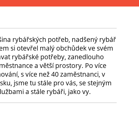
tšina rybářských potřeb, nadšený rybář
m si otevřel malý obchůdek ve svém
ávat rybářské potřeby, zanedlouho
městnance a větší prostory. Po více
hování, s více než 40 zaměstnanci, v
sku, jsme tu stále pro vás, se stejným
užbami a stále rybáři, jako vy.