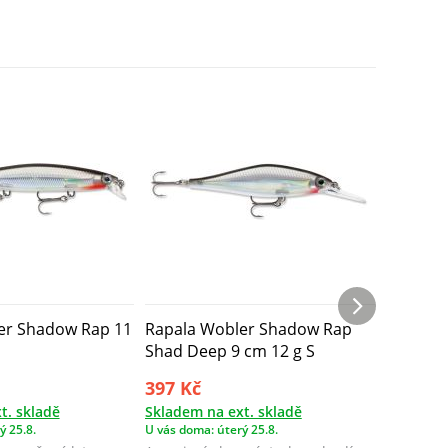
wobl...
er Shadow Rap 11
Rapala Wobler Shadow Rap
Rapala 
Shad Deep 9 cm 12 g S
Shad 13
397 Kč
463 Kč
t. skladě
Skladem na ext. skladě
3 ks Skl
ý 25.8.
U vás doma: úterý 25.8.
U vás doma