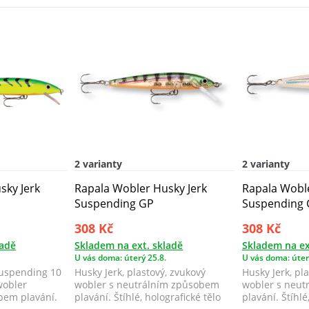
2 varianty
2 varianty
sky Jerk
Rapala Wobler Husky Jerk
Rapala Woble
Suspending GP
Suspending
308 Kč
308 Kč
ladě
Skladem na ext. skladě
Skladem na ex
U vás doma: úterý 25.8.
U vás doma: úter
Suspending 10
Husky Jerk, plastový, zvukový
Husky Jerk, pl
wobler
wobler s neutrálním způsobem
wobler s neu
bem plavání.
plavání. Štíhlé, holografické tělo
plavání. Štíhlé