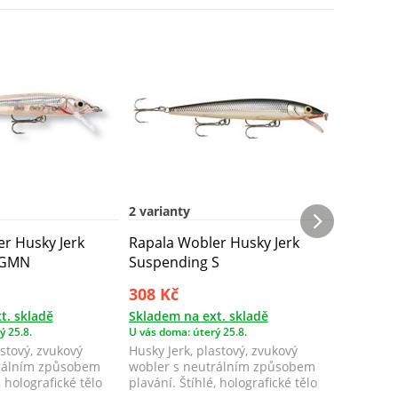
2 varianty
2 varian
r Husky Jerk
Rapala Wobler Husky Jerk
Rapala 
 GMN
Suspending S
Suspend
308 Kč
308 Kč
t. skladě
Skladem na ext. skladě
Skladem 
ý 25.8.
U vás doma: úterý 25.8.
U vás doma
astový, zvukový
Husky Jerk, plastový, zvukový
Husky Je
trálním způsobem
wobler s neutrálním způsobem
zvukový 
, holografické tělo
plavání. Štíhlé, holografické tělo
způsobem