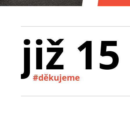
již 15
#děkujeme