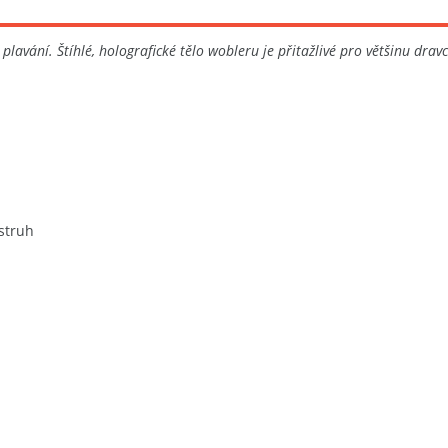
avání. Štíhlé, holografické tělo wobleru je přitažlivé pro většinu dravců
pstruh