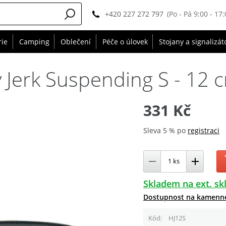
+420 227 272 797
(Po - Pá 9:00 - 17:
rie
Camping
Oblečení
Péče o úlovek
Stojany a signalizát
 Jerk Suspending S - 12 
331 Kč
Sleva 5 % po
registraci
Skladem na ext. sk
Dostupnost na kamenn
Kód
HJ12S