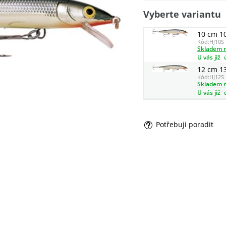
Vyberte variantu
10 cm 1
Kód:
HJ10S
Skladem n
U vás již
12 cm 1
Kód:
HJ12S
Skladem n
U vás již
Potřebuji poradit