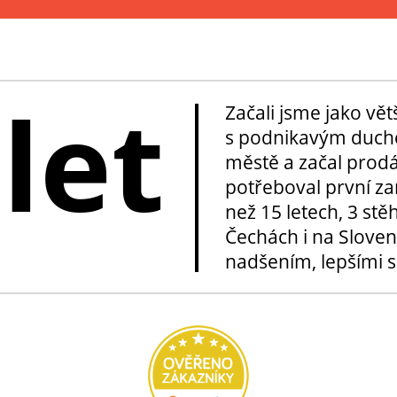
 let
Začali jsme jako vě
s podnikavým duche
městě a začal prod
potřeboval první za
než 15 letech, 3 stě
Čechách i na Sloven
nadšením, lepšími sl