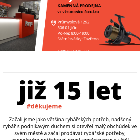
KAMENNÁ PRODEJNA
VE VÝCHODNÍCH ČECHÁCH
Průmyslová 1292
506 01 Jičín
Po-Ne: 8:00-19:00
Státní svátky: Zavřeno
+420 227 272 797
již 15 let
#děkujeme
Začali jsme jako většina rybářských potřeb, nadšený
rybář s podnikavým duchem si otevřel malý obchůdek ve
svém městě a začal prodávat rybářské potřeby,