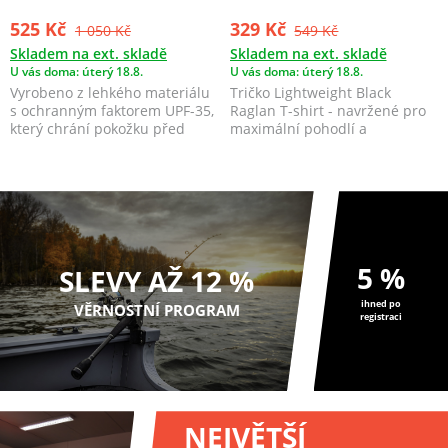
525 Kč
329 Kč
1 050 Kč
549 Kč
Skladem na ext. skladě
Skladem na ext. skladě
U vás doma: úterý 18.8.
U vás doma: úterý 18.8.
Vyrobeno z lehkého materiálu
Tričko Lightweight Black
s ochranným faktorem UPF-35,
Raglan T-shirt - navržené pro
který chrání pokožku před
maximální pohodlí a
škodlivým UV zář...
všestrannost.
5 %
SLEVY AŽ 12 %
ihned po
VĚRNOSTNÍ PROGRAM
registraci
NEJVĚTŠÍ