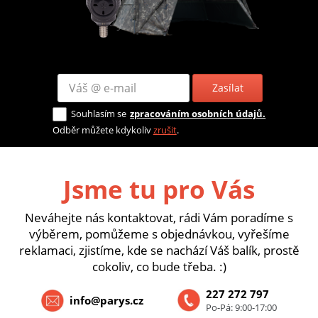
Zasílat
Souhlasím se
zpracováním osobních údajů.
Odběr můžete kdykoliv
zrušit
.
Jsme tu pro Vás
Neváhejte nás kontaktovat, rádi Vám poradíme s
výběrem, pomůžeme s objednávkou, vyřešíme
reklamaci, zjistíme, kde se nachází Váš balík, prostě
cokoliv, co bude třeba. :)
227 272 797
info@parys.cz
Po-Pá: 9:00-17:00