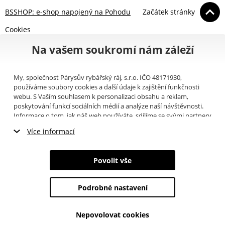
BSSHOP: e-shop napojený na Pohodu
Začátek stránky
Cookies
Na vašem soukromí nám záleží
My, společnost Párysův rybářský ráj, s.r.o. IČO 48171930,
používáme soubory cookies a další údaje k zajištění funkčnosti
webu. S Vaším souhlasem k personalizaci obsahu a reklam,
poskytování funkcí sociálních médií a analýze naší návštěvnosti.
Informace o tom, jak náš web používáte, sdílíme se svými partnery
pro sociální média, inzerci a analýzy (například Google).
Zde
si
Více informací
můžete přečíst, jak tyto informace Google používá. Partneři tyto
údaje mohou kombinovat s dalšími informacemi, které jste jim
Nezbytné cookies
poskytli nebo které získali v důsledku toho, že používáte jejich
Povolit vše
služby. Tyto údaje zahrnují cookies, data z dalších úložišť, IP
Marketingové cookies
adresu a další informace spojené s prohlížením webu. Svůj souhlas
se zpracováním cookies můžete odvolat
zde
.
Podrobné nastavení
Analytické cookies
Nepovolovat cookies
Údaje o uživatelích