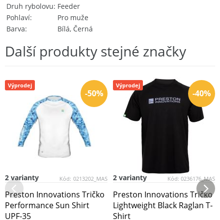
Druh rybolovu
Feeder
Pohlaví
Pro muže
Barva
Bílá, Černá
Další produkty stejné značky
Výprodej
Výprodej
-50%
-40%
2 varianty
2 varianty
Kód:
0213202_MAS
Kód:
0236176_MAS
Preston Innovations Tričko
Preston Innovations Tričko
Performance Sun Shirt
Lightweight Black Raglan T-
UPF-35
Shirt