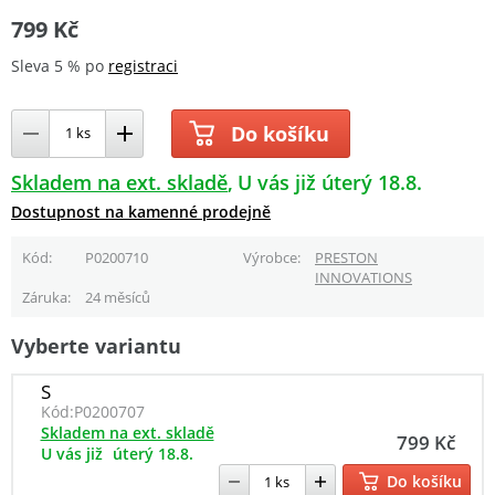
799 Kč
Sleva 5 % po
registraci
Do košíku
Skladem na ext. skladě
U vás již úterý 18.8.
Dostupnost na kamenné prodejně
Kód
P0200710
Výrobce
PRESTON
INNOVATIONS
Záruka
24 měsíců
Vyberte variantu
S
Kód:
P0200707
Skladem na ext. skladě
799 Kč
U vás již
úterý 18.8.
Do košíku