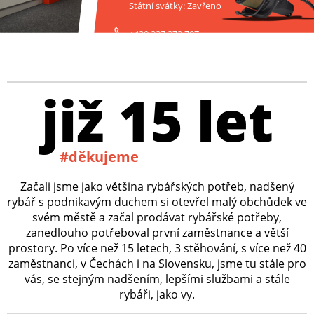
Státní svátky: Zavřeno
+420 227 272 797
již 15 let
#děkujeme
Začali jsme jako většina rybářských potřeb, nadšený
rybář s podnikavým duchem si otevřel malý obchůdek ve
svém městě a začal prodávat rybářské potřeby,
zanedlouho potřeboval první zaměstnance a větší
prostory. Po více než 15 letech, 3 stěhování, s více než 40
zaměstnanci, v Čechách i na Slovensku, jsme tu stále pro
vás, se stejným nadšením, lepšími službami a stále
rybáři, jako vy.