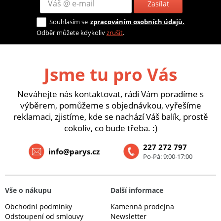
Zasílat
Souhlasím se
zpracováním osobních údajů.
Odběr můžete kdykoliv
zrušit
.
Jsme tu pro Vás
Neváhejte nás kontaktovat, rádi Vám poradíme s
výběrem, pomůžeme s objednávkou, vyřešíme
reklamaci, zjistíme, kde se nachází Váš balík, prostě
cokoliv, co bude třeba. :)
227 272 797
info@parys.cz
Po-Pá: 9:00-17:00
Vše o nákupu
Další informace
Obchodní podmínky
Kamenná prodejna
Odstoupení od smlouvy
Newsletter