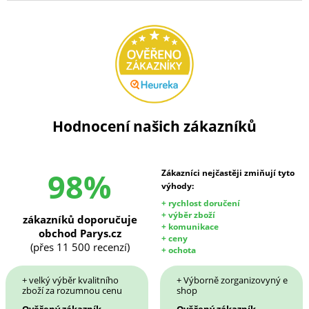
Hodnocení našich zákazníků
98%
Zákazníci nejčastěji zmiňují tyto
výhody:
+ rychlost doručení
+ výběr zboží
zákazníků doporučuje
+ komunikace
obchod Parys.cz
+ ceny
(přes 11 500 recenzí)
+ ochota
+ velký výběr kvalitního
+ Výborně zorganizovyný e
zboží za rozumnou cenu
shop