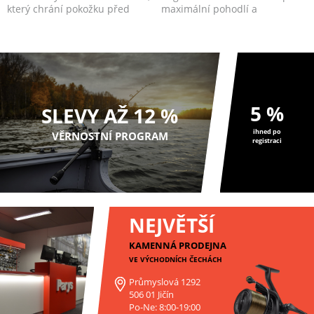
který chrání pokožku před
maximální pohodlí a
škodlivým UV zář...
všestrannost.
5 %
SLEVY AŽ 12 %
ihned po
VĚRNOSTNÍ PROGRAM
registraci
NEJVĚTŠÍ
KAMENNÁ PRODEJNA
VE VÝCHODNÍCH ČECHÁCH
Průmyslová 1292
506 01 Jičín
Po-Ne: 8:00-19:00