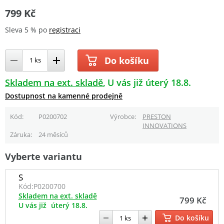
799 Kč
Sleva 5 % po
registraci
Do košíku
Skladem na ext. skladě
U vás již úterý 18.8.
Dostupnost na kamenné prodejně
Kód
P0200702
Výrobce
PRESTON
INNOVATIONS
Záruka
24 měsíců
Vyberte variantu
S
Kód:
P0200700
Skladem na ext. skladě
799 Kč
U vás již
úterý 18.8.
Do košíku