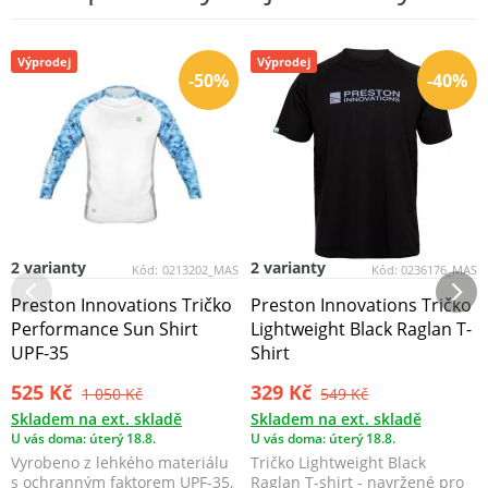
Výprodej
Výprodej
-50%
-40%
2 varianty
2 varianty
Kód:
0213202_MAS
Kód:
0236176_MAS
Preston Innovations Tričko
Preston Innovations Tričko
Performance Sun Shirt
Lightweight Black Raglan T-
UPF-35
Shirt
525 Kč
329 Kč
1 050 Kč
549 Kč
Skladem na ext. skladě
Skladem na ext. skladě
U vás doma: úterý 18.8.
U vás doma: úterý 18.8.
Vyrobeno z lehkého materiálu
Tričko Lightweight Black
s ochranným faktorem UPF-35,
Raglan T-shirt - navržené pro