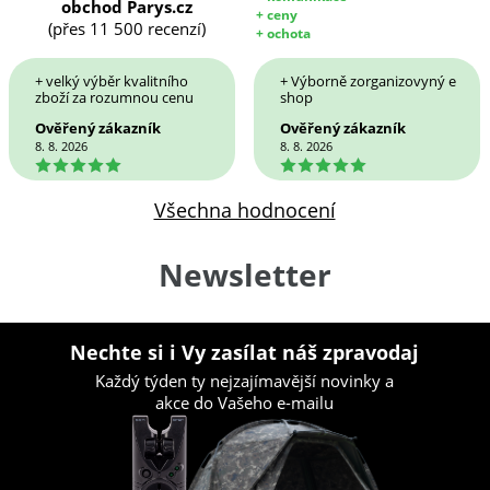
obchod Parys.cz
+ ceny
(přes 11 500 recenzí)
+ ochota
+ velký výběr kvalitního
+ Výborně zorganizovyný e
zboží za rozumnou cenu
shop
Ověřený zákazník
Ověřený zákazník
8. 8. 2026
8. 8. 2026
5
5
Všechna hodnocení
Newsletter
Nechte si i Vy zasílat náš zpravodaj
Každý týden ty nejzajímavější novinky a
akce do Vašeho e-mailu