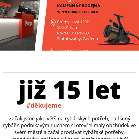
KAMENNÁ PRODEJNA
VE VÝCHODNÍCH ČECHÁCH
Průmyslová 1292
506 01 Jičín
Po-Ne: 8:00-19:00
Státní svátky: Zavřeno
+420 227 272 797
již 15 let
#děkujeme
Začali jsme jako většina rybářských potřeb, nadšený
rybář s podnikavým duchem si otevřel malý obchůdek ve
svém městě a začal prodávat rybářské potřeby,