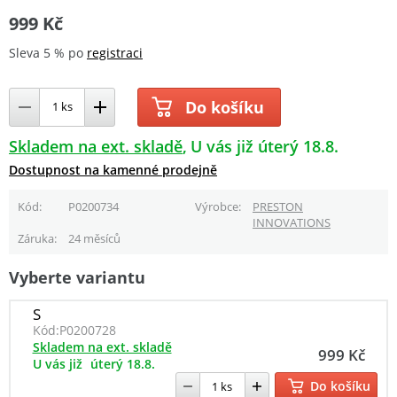
999 Kč
Sleva 5 % po
registraci
Do košíku
Skladem na ext. skladě
U vás již úterý 18.8.
Dostupnost na kamenné prodejně
Kód
P0200734
Výrobce
PRESTON
INNOVATIONS
Záruka
24 měsíců
Vyberte variantu
S
Kód:
P0200728
Skladem na ext. skladě
999 Kč
U vás již
úterý 18.8.
Do košíku