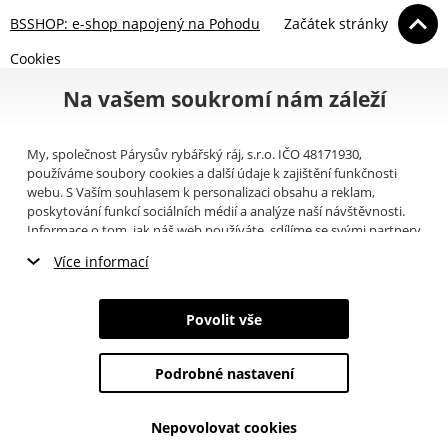
BSSHOP: e-shop napojený na Pohodu
Začátek stránky
Cookies
Na vašem soukromí nám záleží
My, společnost Párysův rybářský ráj, s.r.o. IČO 48171930,
používáme soubory cookies a další údaje k zajištění funkčnosti
webu. S Vaším souhlasem k personalizaci obsahu a reklam,
poskytování funkcí sociálních médií a analýze naší návštěvnosti.
Informace o tom, jak náš web používáte, sdílíme se svými partnery
pro sociální média, inzerci a analýzy (například Google).
Zde
si
Více informací
můžete přečíst, jak tyto informace Google používá. Partneři tyto
údaje mohou kombinovat s dalšími informacemi, které jste jim
Nezbytné cookies
poskytli nebo které získali v důsledku toho, že používáte jejich
Povolit vše
služby. Tyto údaje zahrnují cookies, data z dalších úložišť, IP
Marketingové cookies
adresu a další informace spojené s prohlížením webu. Svůj souhlas
se zpracováním cookies můžete odvolat
zde
.
Podrobné nastavení
Analytické cookies
Nepovolovat cookies
Údaje o uživatelích