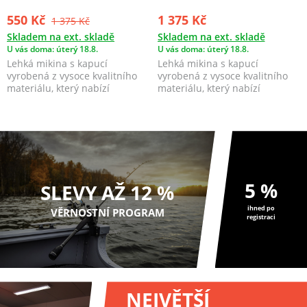
550 Kč
1 375 Kč
1 375 Kč
Skladem na ext. skladě
Skladem na ext. skladě
U vás doma: úterý 18.8.
U vás doma: úterý 18.8.
Lehká mikina s kapucí
Lehká mikina s kapucí
vyrobená z vysoce kvalitního
vyrobená z vysoce kvalitního
materiálu, který nabízí
materiálu, který nabízí
pohodlné nošení.
pohodlné nošení.
5 %
SLEVY AŽ 12 %
ihned po
VĚRNOSTNÍ PROGRAM
registraci
NEJVĚTŠÍ