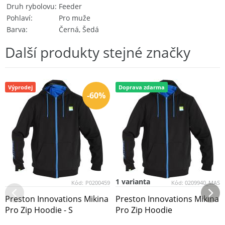
Druh rybolovu
Feeder
Pohlaví
Pro muže
Barva
Černá, Šedá
Další produkty stejné značky
Výprodej
Doprava zdarma
-60%
1 varianta
Kód:
P0200459
Kód:
0209940_MAS
Preston Innovations Mikina
Preston Innovations Mikina
Pro Zip Hoodie - S
Pro Zip Hoodie