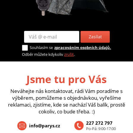
Zasílat
Souhlasím se
zpracováním osobních údajů.
Odběr můžete kdykoliv
zrušit
.
Jsme tu pro Vás
Neváhejte nás kontaktovat, rádi Vám poradíme s
výběrem, pomůžeme s objednávkou, vyřešíme
reklamaci, zjistíme, kde se nachází Váš balík, prostě
cokoliv, co bude třeba. :)
227 272 797
info@parys.cz
Po-Pá: 9:00-17:00