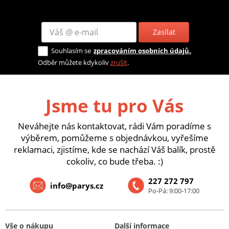
Zasílat
Souhlasím se
zpracováním osobních údajů.
Odběr můžete kdykoliv
zrušit
.
Jsme tu pro Vás
Neváhejte nás kontaktovat, rádi Vám poradíme s
výběrem, pomůžeme s objednávkou, vyřešíme
reklamaci, zjistíme, kde se nachází Váš balík, prostě
cokoliv, co bude třeba. :)
227 272 797
info@parys.cz
Po-Pá: 9:00-17:00
Vše o nákupu
Další informace