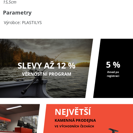
15,5cm
Parametry
Výrobce
PLASTILYS
5 %
SLEVY AŽ 12 %
ihned po
VĚRNOSTNÍ PROGRAM
registraci
NEJVĚTŠÍ
KAMENNÁ PRODEJNA
VE VÝCHODNÍCH ČECHÁCH