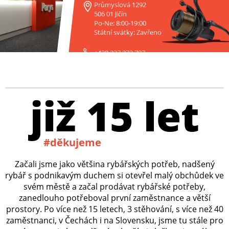
Průmyslová 1292
506 01 Jičín
Po-Ne: 8:00-19:00
Státní svátky: Zavřeno
+420 227 272 797
již 15 let
#děkujeme
Začali jsme jako většina rybářských potřeb, nadšený
rybář s podnikavým duchem si otevřel malý obchůdek ve
svém městě a začal prodávat rybářské potřeby,
zanedlouho potřeboval první zaměstnance a větší
prostory. Po více než 15 letech, 3 stěhování, s více než 40
zaměstnanci, v Čechách i na Slovensku, jsme tu stále pro