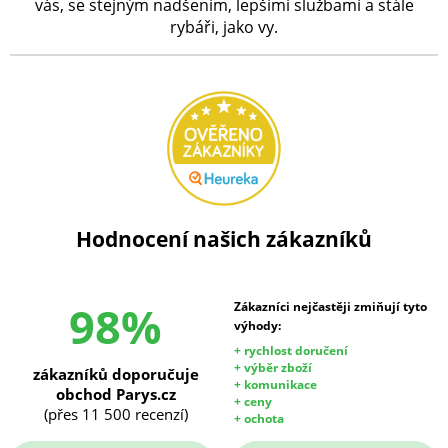
vás, se stejným nadšením, lepšími službami a stále
rybáři, jako vy.
Hodnocení našich zákazníků
98%
Zákazníci nejčastěji zmiňují tyto
výhody:
+ rychlost doručení
+ výběr zboží
zákazníků doporučuje
+ komunikace
obchod Parys.cz
+ ceny
(přes 11 500 recenzí)
+ ochota