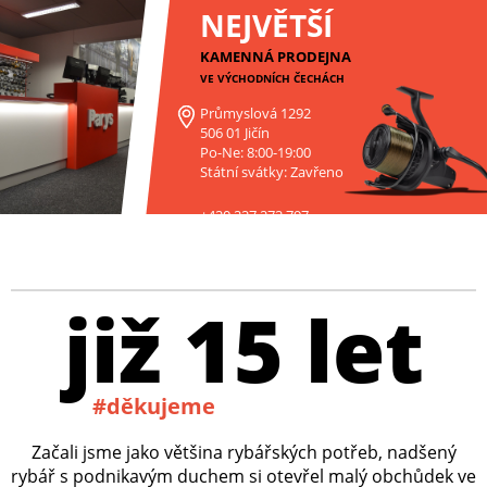
NEJVĚTŠÍ
KAMENNÁ PRODEJNA
VE VÝCHODNÍCH ČECHÁCH
Průmyslová 1292
506 01 Jičín
Po-Ne: 8:00-19:00
Státní svátky: Zavřeno
+420 227 272 797
již 15 let
#děkujeme
Začali jsme jako většina rybářských potřeb, nadšený
rybář s podnikavým duchem si otevřel malý obchůdek ve