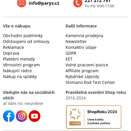
227 272 797
info@parys.cz
Po-Pá: 9:00-17:00
Vše o nákupu
Další informace
Obchodní podmínky
Kamenná prodejna
Odstoupení od smlouvy
Newsletter
Reklamace
Kontaktní údaje
Doprava
GDPR
Platební metody
EET
Věrnostní program
Volné pracovní pozice
Nákupní rádce
Affiliate program
Nákup na splátky
Rybářské zájezdy
Shimano Rod Test Center
Sledujte nás na sociálních
Pravidelná ocenění Shop roku
sítích
2016-2024
ať Vám nic neunikne