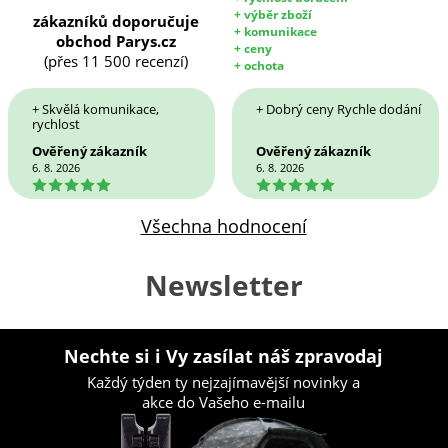
+ výběr zboží
zákazníků doporučuje
+ komunikace
obchod Parys.cz
+ ceny
(přes 11 500 recenzí)
+ ochota
+ Skvělá komunikace,
+ Dobrý ceny Rychle dodání
rychlost
Ověřený zákazník
Ověřený zákazník
6. 8. 2026
6. 8. 2026
5
5
Všechna hodnocení
Newsletter
Nechte si i Vy zasílat náš zpravodaj
Každý týden ty nejzajímavější novinky a
akce do Vašeho e-mailu