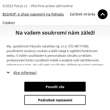
©2023 Parys.cz - Všechna práva vyhrazena
BSSHOP: e-shop napojený na Pohodu
Začátek stránky
Cookies
Na vašem soukromí nám záleží
My, společnost Párysův rybářský ráj, s.r.o. IČO 48171930,
používáme soubory cookies a další údaje k zajištění funkčnosti
webu. S Vaším souhlasem k personalizaci obsahu a reklam,
poskytování funkcí sociálních médií a analýze naší návštěvnosti.
Informace o tom, jak náš web používáte, sdílíme se svými partnery
pro sociální média, inzerci a analýzy (například Google).
Zde
si
Více informací
můžete přečíst, jak tyto informace Google používá. Partneři tyto
údaje mohou kombinovat s dalšími informacemi, které jste jim
Nezbytné cookies
poskytli nebo které získali v důsledku toho, že používáte jejich
Povolit vše
služby. Tyto údaje zahrnují cookies, data z dalších úložišť, IP
Marketingové cookies
adresu a další informace spojené s prohlížením webu. Svůj souhlas
se zpracováním cookies můžete odvolat
zde
.
Podrobné nastavení
Analytické cookies