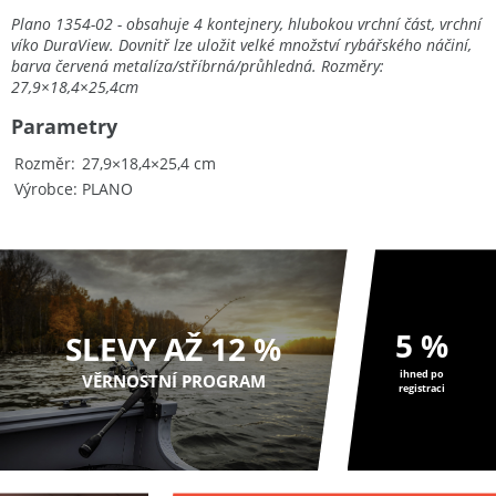
Plano 1354-02 - obsahuje 4 kontejnery, hlubokou vrchní část, vrchní
víko DuraView. Dovnitř lze uložit velké množství rybářského náčiní,
barva červená metalíza/stříbrná/průhledná. Rozměry:
27,9×18,4×25,4cm
Parametry
Rozměr
27,9×18,4×25,4 cm
Výrobce
PLANO
5 %
SLEVY AŽ 12 %
ihned po
VĚRNOSTNÍ PROGRAM
registraci