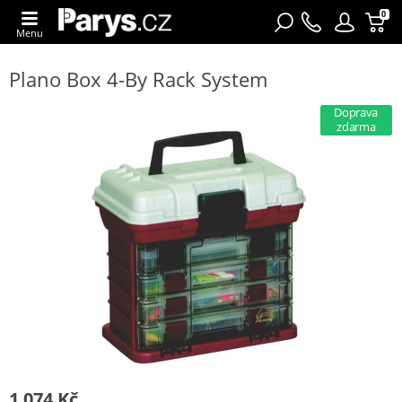
0
Menu
Plano Box 4-By Rack System
Doprava
zdarma
1 074 Kč