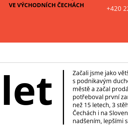
VE VÝCHODNÍCH ČECHÁCH
+420 2
 let
Začali jsme jako vě
s podnikavým duche
městě a začal prod
potřeboval první za
než 15 letech, 3 stě
Čechách i na Sloven
nadšením, lepšími sl