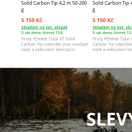
Solid Carbon Tip 4,2 m 50-200
Solid Carbon Tip 
g
g
5 150 Kč
5 150 Kč
Skladem na ext. skladě
Skladem na ext. sk
U vás doma: čtvrtek 13.8.
U vás doma: čtvrtek 13.
Pruty PENN® Tidal XT Solid
Pruty PENN® Tidal X
Carbon Tip Lowrider jsou součástí
Carbon Tip Lowrider
nové a exkluzivní koncepce
nové a exkluzivní k
surfcastingu...
surfcastingu...
SLEV