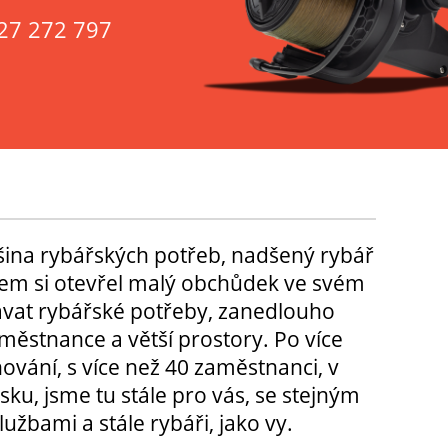
27 272 797
tšina rybářských potřeb, nadšený rybář
m si otevřel malý obchůdek ve svém
ávat rybářské potřeby, zanedlouho
městnance a větší prostory. Po více
hování, s více než 40 zaměstnanci, v
sku, jsme tu stále pro vás, se stejným
užbami a stále rybáři, jako vy.