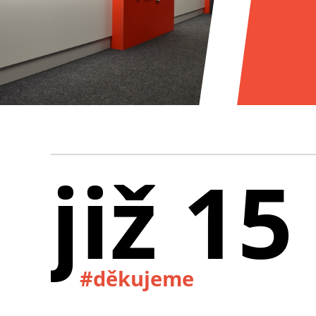
již 15
#děkujeme