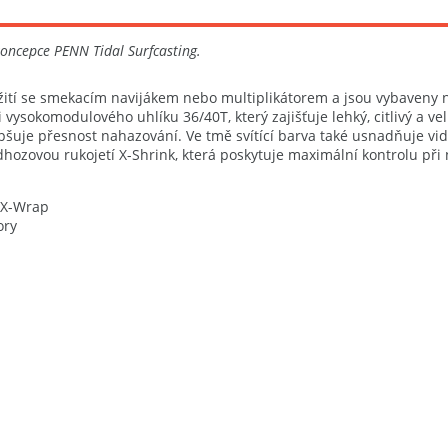
koncepce PENN Tidal Surfcasting.
žití se smekacím navijákem nebo multiplikátorem a jsou vybaveny n
vysokomodulového uhlíku 36/40T, který zajišťuje lehký, citlivý a ve
epšuje přesnost nahazování. Ve tmě svítící barva také usnadňuje v
dhozovou rukojetí X-Shrink, která poskytuje maximální kontrolu při
í X-Wrap
tory