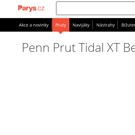
Akce a novinky
Pruty
Navijáky
Nástrahy
Bižute
Penn Prut Tidal XT B