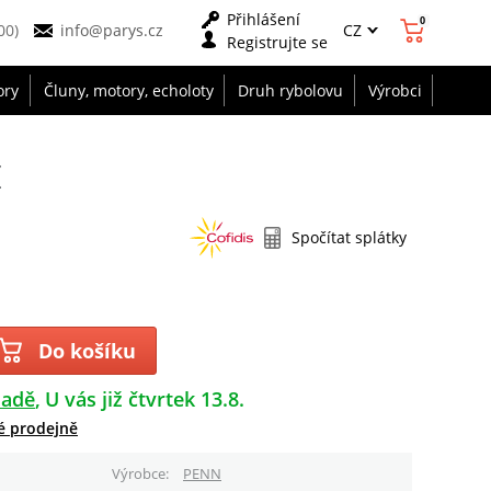
Přihlášení
0
CZ
00)
info@parys.cz
Registrujte se
ory
Čluny, motory, echoloty
Druh rybolovu
Výrobci
z
Spočítat splátky
Do košíku
ladě
U vás již čtvrtek 13.8.
é prodejně
Výrobce
PENN