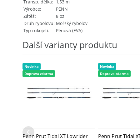
Transp. délka
1,53 m
Výrobce
PENN
Zátěž
8 oz
Druh rybolovu
Mořský rybolov
Typ rukojeti
Pěnová (EVA)
Další varianty produktu
Novinka
Novinka
Doprava zdarma
Doprava zdarma
Penn Prut Tidal XT Lowrider
Penn Prut Tidal X