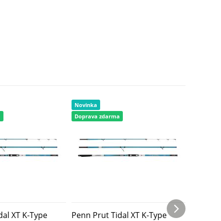
Novinka
Novinka
a
Doprava zdarma
Doprava 
dal XT K-Type
Penn Prut Tidal XT K-Type
Penn Pr