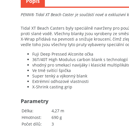
Popis
PENN® Tidal XT Beach Caster je součástí nové a exkluzivní 
Tidal XT Beach Casters byly speciálně navrženy pro pou
proti slané vodě. Všechny blanky jsou vyrobeny ze směsi 
X-Wrap přidává na pevnosti a snižuje kroucení, čímž zl
vedle toho jsou všechny tyto pruty vybaveny speciální o
Fuji Deep Pressed Alconite očka
36T/40T High Modulus carbon blank s technologi
vhodný pro smekací navijáky i klasické multipliká
Ve tmě svítící špička
Super tenký a výkonný blank
Extrémní odhozové vlastnosti
X-Shrink casting grip
Parametry
Délka
4,27 m
Hmotnost
690 g
Počet dílů
3