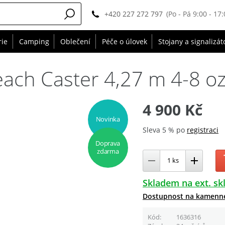
+420 227 272 797
(Po - Pá 9:00 - 17:
rie
Camping
Oblečení
Péče o úlovek
Stojany a signalizát
each Caster 4,27 m 4-8 o
4 900 Kč
Novinka
Sleva 5 % po
registraci
Doprava
zdarma
Skladem na ext. sk
Dostupnost na kamenn
Kód
1636316