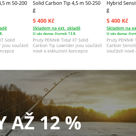
4,5 m 50-200
Solid Carbon Tip 4,5 m 50-250
Hybrid Sensi
g
g
5 400 Kč
5 400 Kč
ladě
Skladem na ext. skladě
Skladem na ex
8.
U vás doma: čtvrtek 13.8.
U vás doma: čtvrt
T Solid
Pruty PENN® Tidal XT Solid
Pruty PENN® T
 jsou součástí
Carbon Tip Lowrider jsou součástí
Carbon Sensiti
oncepce
nové a exkluzivní koncepce
součástí nové 
surfcastingu...
koncepce surfc
Y AŽ 12 %