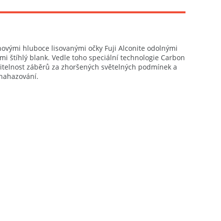
ovými hluboce lisovanými očky Fuji Alconite odolnými
lmi štíhlý blank. Vedle toho speciální technologie Carbon
iditelnost záběrů za zhoršených světelných podmínek a
 nahazování.