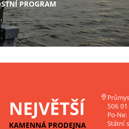
STNÍ PROGRAM
Průmys
NEJVĚTŠÍ
506 01 
Po-Ne:
Státní 
KAMENNÁ PRODEJNA