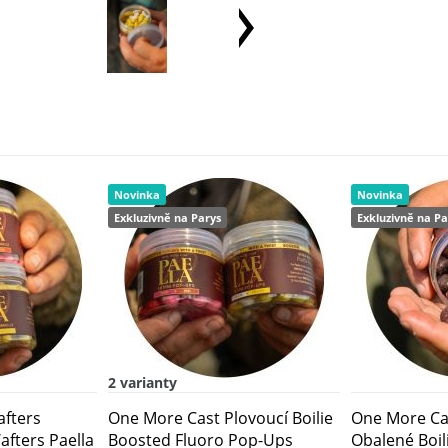
Novinka
Novinka
Exkluzivně na Parys
Exkluzivně na Pa
2 varianty
fters
One More Cast Plovoucí Boilie
One More Ca
fters Paella
Boosted Fluoro Pop-Ups
Obalené Boil