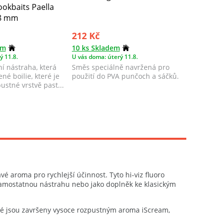
okbaits Paella
Dumbell
18 mm
mm & 1
212 Kč
249 Kč
em
10 ks Skladem
8 ks Skl
ý 11.8.
U vás doma: úterý 11.8.
U vás doma
ní nástraha, která
Směs speciálně navržená pro
Mix dvou
né boilie, které je
použití do PVA punčoch a sáčků.
nástrah, 
ustné vrstvě past...
napuštěn
zálivkou 
é aroma pro rychlejší účinnost. Tyto hi-viz fluoro
 samostatnou nástrahu nebo jako doplněk ke klasickým
eré jsou završeny vysoce rozpustným aroma iScream,