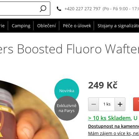
+420 227 272 797
(Po - Pá 9:00 - 17:
rie
Camping
Oblečení
Péče o úlovek
Stojany a signalizát
rs Boosted Fluoro Wafter
249 Kč
Novinka
Exkluzivně
na Parys
> 10 ks Skladem
U 
Dostupnost na kamenn
Mám zájem o více ks, ne