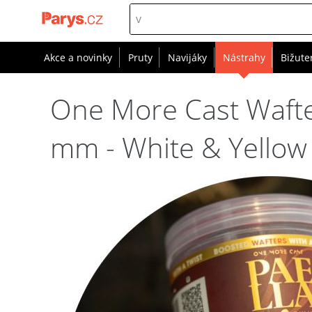
Akce a novinky
Pruty
Navijáky
Nástrahy
Bižute
One More Cast Wafte
mm - White & Yellow