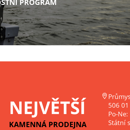
STNÍ PROGRAM
Průmys
NEJVĚTŠÍ
506 01 
Po-Ne:
Státní 
KAMENNÁ PRODEJNA