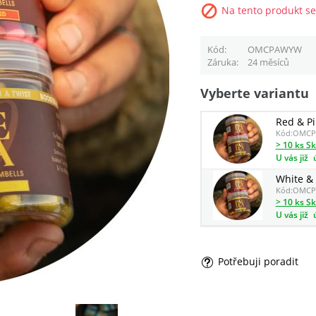
Na tento produkt se
Kód
OMCPAWYW
Záruka
24 měsíců
Vyberte variantu
Red & P
Kód:
OMCP
> 10 ks S
U vás již
White & 
Kód:
OMCP
> 10 ks S
U vás již
Potřebuji poradit