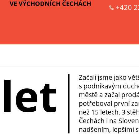
VE VÝCHODNÍCH ČECHÁCH
+420 2
 let
Začali jsme jako vě
s podnikavým duche
městě a začal prod
potřeboval první za
než 15 letech, 3 stě
Čechách i na Sloven
nadšením, lepšími sl