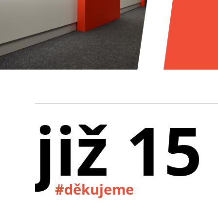
již 15
#děkujeme