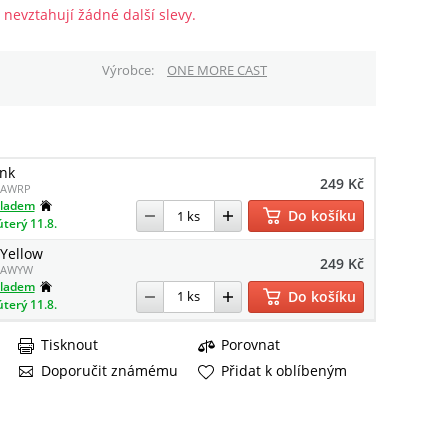
 nevztahují žádné další slevy.
Výrobce
ONE MORE CAST
ink
249 Kč
AWRP
kladem
Do košíku
úterý 11.8.
Yellow
249 Kč
AWYW
kladem
Do košíku
úterý 11.8.
Tisknout
Porovnat
Doporučit známému
Přidat k oblíbeným