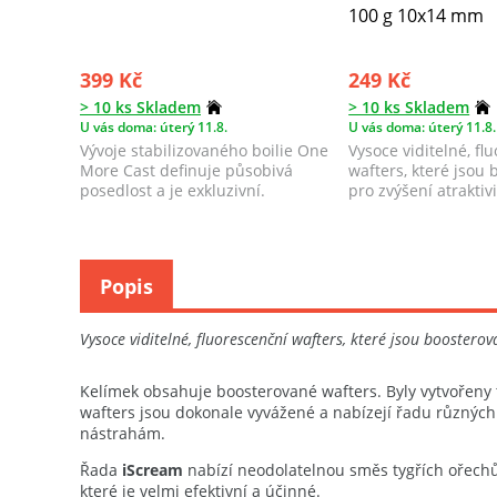
100 g 10x14 mm
399 Kč
249 Kč
> 10 ks Skladem
> 10 ks Skladem
U vás doma: úterý 11.8.
U vás doma: úterý 11.8.
Vývoje stabilizovaného boilie One
Vysoce viditelné, fl
More Cast definuje působivá
wafters, které jsou
posedlost a je exkluzivní.
pro zvýšení atraktivi
Popis
Vysoce viditelné, fluorescenční wafters, které jsou boosterov
Kelímek obsahuje boosterované wafters. Byly vytvořeny ta
wafters jsou dokonale vyvážené a nabízejí řadu různých
nástrahám.
Řada
iScream
nabízí neodolatelnou směs tygřích ořechů
které je velmi efektivní a účinné.