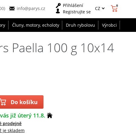
Přihlášení
0
CZ
00)
info@parys.cz
Registrujte se
ory
Čluny, motory, echoloty
Druh rybolovu
Výrobci
s Paella 100 g 10x14
Do košíku
vás již úterý 11.8.
é prodejně
ž je skladem