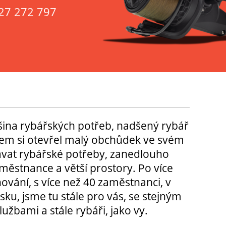
27 272 797
tšina rybářských potřeb, nadšený rybář
m si otevřel malý obchůdek ve svém
ávat rybářské potřeby, zanedlouho
městnance a větší prostory. Po více
hování, s více než 40 zaměstnanci, v
sku, jsme tu stále pro vás, se stejným
užbami a stále rybáři, jako vy.