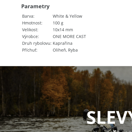
Parametry
Barva
White & Yellow
Hmotnost
100 g
Velikost
10x14 mm
Výrobce
ONE MORE CAST
Druh rybolovu
Kaprařina
Příchuť
Oliheň, Ryba
SLEV