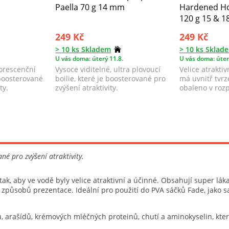
Paella 70 g 14 mm
Hardened Ho
120 g 15 & 
249 Kč
249 Kč
> 10 ks Skladem
> 10 ks Sklad
U vás doma: úterý 11.8.
U vás doma: úter
uorescenční
Vysoce viditelné, ultra plovoucí
Velice atraktiv
 boosterované
boilie, které je boosterované pro
má uvnitř tvrze
ty.
zvýšení atraktivity.
obaleno v rozp
ané pro zvýšení atraktivity.
k, aby ve vodě byly velice atraktivní a účinné. Obsahují super lákav
 způsobů prezentace. Ideální pro použití do PVA sáčků Fade, jako
, arašídů, krémových mléčných proteinů, chutí a aminokyselin, kt