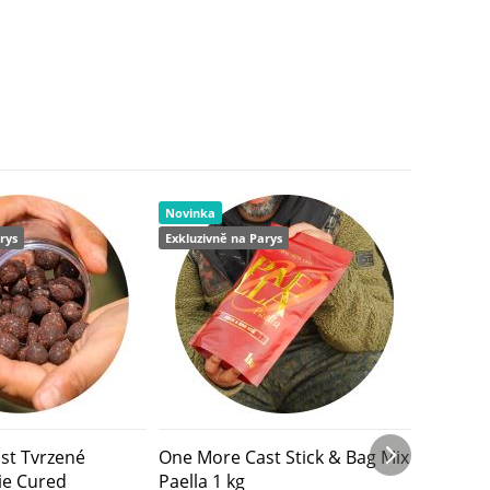
Novinka
Novinka
rys
Exkluzivně na Parys
Exkluzivn
st Tvrzené
One More Cast Stick & Bag Mix
One Mor
ie Cured
Paella 1 kg
Gravy I