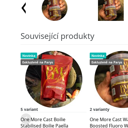
Související produkty
Novinka
Novinka
Exkluzivně na Parys
Exkluzivně na Parys
5 variant
2 varianty
One More Cast Boilie
One More Cast Wa
Stabilised Boilie Paella
Boosted Fluoro Wa