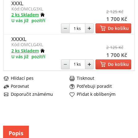
XXXL
Kód:
OMCLG3XL
2 125 Kč
2 ks Skladem
1 700 Kč
U vás již
pozítří
Do košíku
XXXXL
Kód:
OMCLG4XL
2 125 Kč
2 ks Skladem
1 700 Kč
U vás již
pozítří
Do košíku
Hlídací pes
Tisknout
Porovnat
Potřebuji poradit
Doporučit známému
Přidat k oblíbeným
Popis