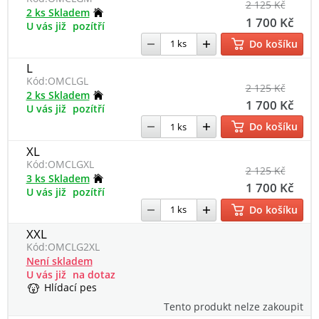
2 125 Kč
2 ks Skladem
1 700 Kč
U vás již
pozítří
Do košíku
L
Kód:
OMCLGL
2 125 Kč
2 ks Skladem
1 700 Kč
U vás již
pozítří
Do košíku
XL
Kód:
OMCLGXL
2 125 Kč
3 ks Skladem
1 700 Kč
U vás již
pozítří
Do košíku
XXL
Kód:
OMCLG2XL
Není skladem
U vás již
na dotaz
Hlídací pes
Tento produkt nelze zakoupit