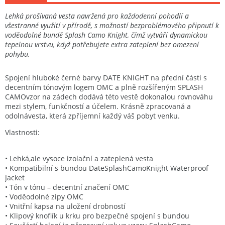
Lehká prošívaná vesta navržená pro každodenní pohodlí a
všestranné využití v přírodě, s možností bezproblémového připnutí k
voděodolné bundě Splash Camo Knight, čímž vytváří dynamickou
tepelnou vrstvu, když potřebujete extra zateplení bez omezení
pohybu.
Spojení hluboké černé barvy
DATE KNIGHT
na přední části s
decentním tónovým logem
OMC
a plně rozšířeným
SPLASH
CAMO
vzor
na zádech dodává této vestě dokonalou rovnováhu
mezi stylem, funkčností a účelem. Krásně zpracovan
á
a
odoln
á
vesta
, kter
á
zpříjemní každý váš pobyt venku.
Vlastnosti:
• Lehk
á
,
ale vysoce izolační a zateple
ná vesta
• Kompatibilní s bundou
Date
Splash
Camo
Knight
Waterproof
Jacket
• Tón v tónu – decentní značení OMC
• Voděodolné zipy OMC
• Vnitřní kapsa na uložení drobností
• Klipový knoflík u krku pro bezpečné spojení s bundou