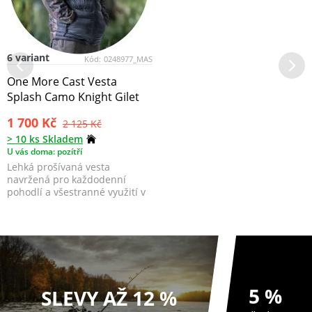
6 variant
Kód:
0248977_MAS
One More Cast Vesta
Splash Camo Knight Gilet
1 700 Kč
2 125 Kč
> 10 ks Skladem
U vás doma: pozítří
Lehká prošívaná vesta
navržená pro každodenní
pohodlí a všestranné využití v
přírodě, s možností bez...
5 %
SLEVY AŽ 12 %