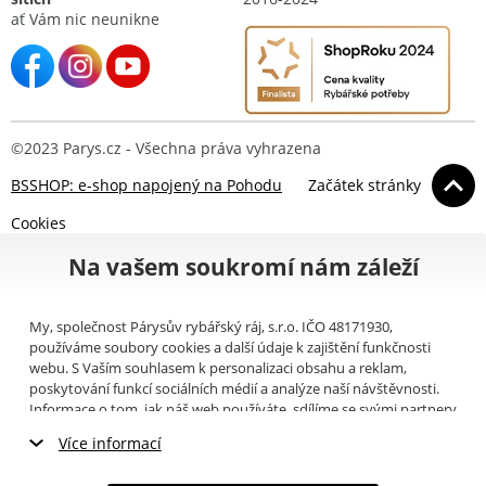
ať Vám nic neunikne
©2023 Parys.cz - Všechna práva vyhrazena
BSSHOP: e-shop napojený na Pohodu
Začátek stránky
Cookies
Na vašem soukromí nám záleží
My, společnost Párysův rybářský ráj, s.r.o. IČO 48171930,
používáme soubory cookies a další údaje k zajištění funkčnosti
webu. S Vaším souhlasem k personalizaci obsahu a reklam,
poskytování funkcí sociálních médií a analýze naší návštěvnosti.
Informace o tom, jak náš web používáte, sdílíme se svými partnery
pro sociální média, inzerci a analýzy (například Google).
Zde
si
Více informací
můžete přečíst, jak tyto informace Google používá. Partneři tyto
údaje mohou kombinovat s dalšími informacemi, které jste jim
Nezbytné cookies