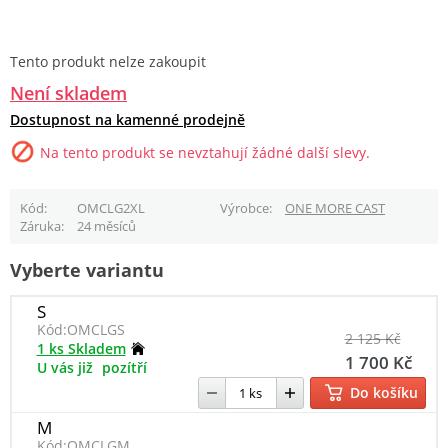
Tento produkt nelze zakoupit
Není skladem
Dostupnost na kamenné prodejně
Na tento produkt se nevztahují žádné další slevy.
Kód
OMCLG2XL
Výrobce
ONE MORE CAST
Záruka
24 měsíců
Vyberte variantu
S
Kód:
OMCLGS
2 125 Kč
1 ks Skladem
1 700 Kč
U vás již
pozítří
Do košíku
M
Kód:
OMCLGM