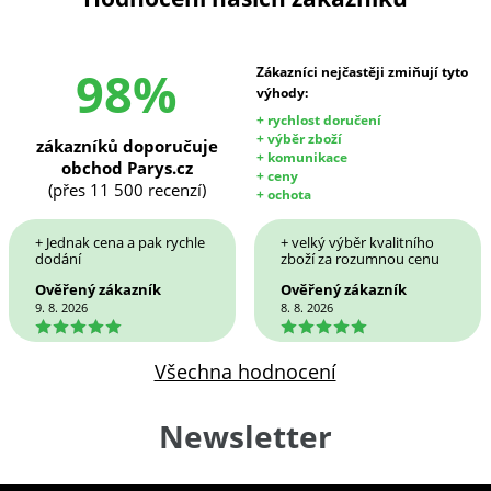
98%
Zákazníci nejčastěji zmiňují tyto
výhody:
+ rychlost doručení
+ výběr zboží
zákazníků doporučuje
+ komunikace
obchod Parys.cz
+ ceny
(přes 11 500 recenzí)
+ ochota
+ Jednak cena a pak rychle
+ velký výběr kvalitního
dodání
zboží za rozumnou cenu
Ověřený zákazník
Ověřený zákazník
9. 8. 2026
8. 8. 2026
5
5
Všechna hodnocení
Newsletter