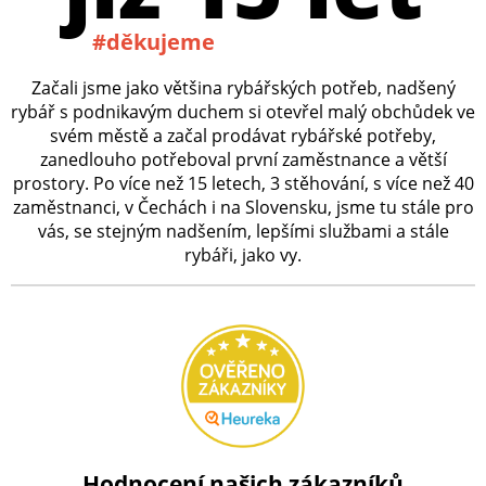
#děkujeme
Začali jsme jako většina rybářských potřeb, nadšený
rybář s podnikavým duchem si otevřel malý obchůdek ve
svém městě a začal prodávat rybářské potřeby,
zanedlouho potřeboval první zaměstnance a větší
prostory. Po více než 15 letech, 3 stěhování, s více než 40
zaměstnanci, v Čechách i na Slovensku, jsme tu stále pro
vás, se stejným nadšením, lepšími službami a stále
rybáři, jako vy.
Hodnocení našich zákazníků