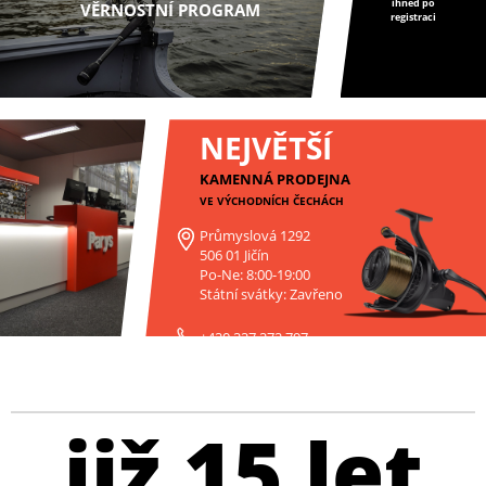
ihned po
VĚRNOSTNÍ PROGRAM
registraci
NEJVĚTŠÍ
KAMENNÁ PRODEJNA
VE VÝCHODNÍCH ČECHÁCH
Průmyslová 1292
506 01 Jičín
Po-Ne: 8:00-19:00
Státní svátky: Zavřeno
+420 227 272 797
již 15 let