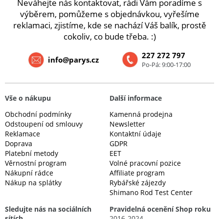
Neváhejte nás kontaktovat, rádi Vám poradíme s
výběrem, pomůžeme s objednávkou, vyřešíme
reklamaci, zjistíme, kde se nachází Váš balík, prostě
cokoliv, co bude třeba. :)
227 272 797
info@parys.cz
Po-Pá: 9:00-17:00
Vše o nákupu
Další informace
Obchodní podmínky
Kamenná prodejna
Odstoupení od smlouvy
Newsletter
Reklamace
Kontaktní údaje
Doprava
GDPR
Platební metody
EET
Věrnostní program
Volné pracovní pozice
Nákupní rádce
Affiliate program
Nákup na splátky
Rybářské zájezdy
Shimano Rod Test Center
Sledujte nás na sociálních
Pravidelná ocenění Shop roku
sítích
2016-2024