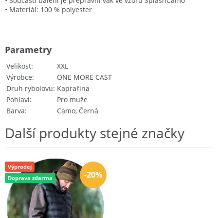
• Součástí balení je přepravní vak ve vzoru
Splash
Camo
• Materiál: 100 % polyester
Parametry
Velikost
XXL
Výrobce
ONE MORE CAST
Druh rybolovu
Kaprařina
Pohlaví
Pro muže
Barva
Camo, Černá
Další produkty stejné značky
Výprodej
-20%
Doprava zdarma