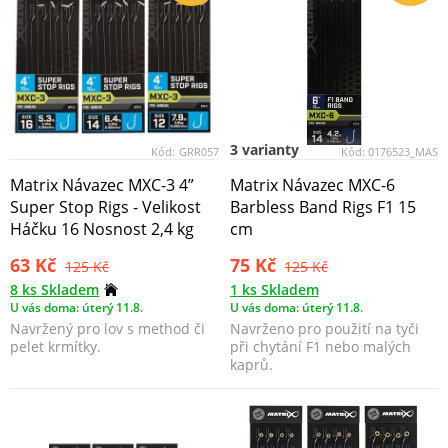
3 varianty
Kód:
GRR057
Kód:
0176523_MAS
Matrix Návazec MXC-3 4”
Matrix Návazec MXC-6
Super Stop Rigs - Velikost
Barbless Band Rigs F1 15
Háčku 16 Nosnost 2,4 kg
cm
63 Kč
75 Kč
125 Kč
125 Kč
8 ks Skladem
1 ks Skladem
U vás doma: úterý 11.8.
U vás doma: úterý 11.8.
Navržený pro lov s method či
Navrženo pro použití na tyči
pelet krmítky.
při chytání F1 nebo malých
kaprů.