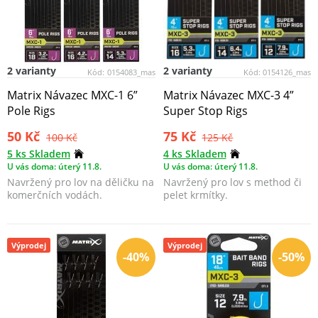
2 varianty
2 varianty
Kód:
0154083_mas
Kód:
0154126_mas
Matrix Návazec MXC-1 6”
Matrix Návazec MXC-3 4”
Pole Rigs
Super Stop Rigs
50 Kč
75 Kč
100 Kč
125 Kč
5 ks Skladem
4 ks Skladem
U vás doma: úterý 11.8.
U vás doma: úterý 11.8.
Navržený pro lov na děličku na
Navržený pro lov s method či
komerčních vodách.
pelet krmítky.
Výprodej
Výprodej
-40%
-50%