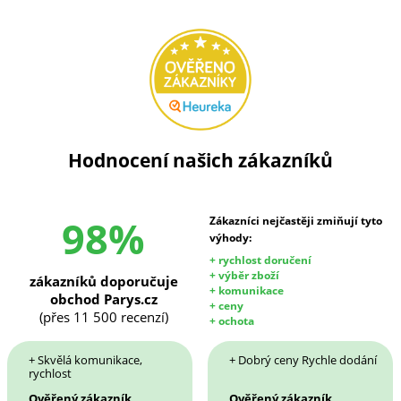
Hodnocení našich zákazníků
98%
Zákazníci nejčastěji zmiňují tyto
výhody:
+ rychlost doručení
+ výběr zboží
zákazníků doporučuje
+ komunikace
obchod Parys.cz
+ ceny
(přes 11 500 recenzí)
+ ochota
+ Skvělá komunikace,
+ Dobrý ceny Rychle dodání
rychlost
Ověřený zákazník
Ověřený zákazník