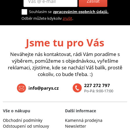
Zasílat
Souhlasím se
zpracováním osobních údajů.
Odběr můžete kdykoliv
zrušit
.
Jsme tu pro Vás
Neváhejte nás kontaktovat, rádi Vám poradíme s
výběrem, pomůžeme s objednávkou, vyřešíme
reklamaci, zjistíme, kde se nachází Váš balík, prostě
cokoliv, co bude třeba. :)
227 272 797
info@parys.cz
Po-Pá: 9:00-17:00
Vše o nákupu
Další informace
Obchodní podmínky
Kamenná prodejna
Odstoupení od smlouvy
Newsletter