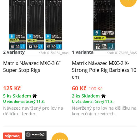
2 varianty
1 varianta
Kód:
0154134_mas
Kód:
0176466_MAS
Matrix Návazec MXC-3 6”
Matrix Návazec MXC-2 X-
Super Stop Rigs
Strong Pole Rig Barbless 10
cm
125 Kč
60 Kč
100 Kč
5 ks Skladem
2 ks Skladem
U vás doma: úterý 11.8.
U vás doma: úterý 11.8.
Návazec navržený pro lov na
Navržený pro lov na děličku na
děličku i feeder.
komerčních revírech.
Výprodej