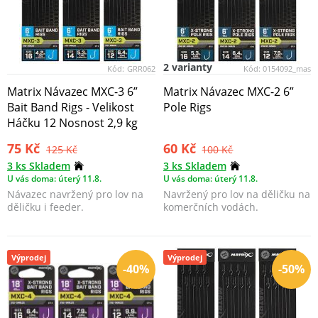
2 varianty
Kód:
GRR062
Kód:
0154092_mas
Matrix Návazec MXC-3 6”
Matrix Návazec MXC-2 6”
Bait Band Rigs - Velikost
Pole Rigs
Háčku 12 Nosnost 2,9 kg
75 Kč
60 Kč
125 Kč
100 Kč
3 ks Skladem
3 ks Skladem
U vás doma: úterý 11.8.
U vás doma: úterý 11.8.
Návazec navržený pro lov na
Navržený pro lov na děličku na
děličku i feeder.
komerčních vodách.
Výprodej
Výprodej
-40%
-50%