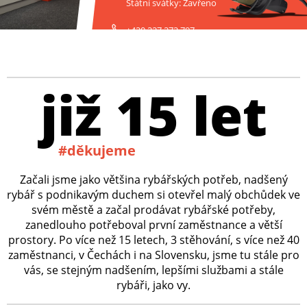
Státní svátky: Zavřeno
+420 227 272 797
již 15 let
#děkujeme
Začali jsme jako většina rybářských potřeb, nadšený
rybář s podnikavým duchem si otevřel malý obchůdek ve
svém městě a začal prodávat rybářské potřeby,
zanedlouho potřeboval první zaměstnance a větší
prostory. Po více než 15 letech, 3 stěhování, s více než 40
zaměstnanci, v Čechách i na Slovensku, jsme tu stále pro
vás, se stejným nadšením, lepšími službami a stále
rybáři, jako vy.