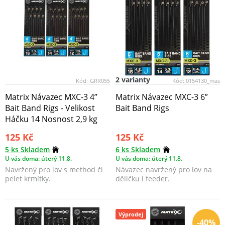
2 varianty
Kód:
GRR055
Kód:
0154130_mas
Matrix Návazec MXC-3 4”
Matrix Návazec MXC-3 6”
Bait Band Rigs - Velikost
Bait Band Rigs
Háčku 14 Nosnost 2,9 kg
125 Kč
125 Kč
5 ks Skladem
6 ks Skladem
U vás doma: úterý 11.8.
U vás doma: úterý 11.8.
Navržený pro lov s method či
Návazec navržený pro lov na
pelet krmítky.
děličku i feeder.
Výprodej
-40%