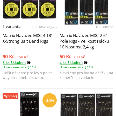
1 varianta
Kód:
0154142_mas
Kód:
GRR051
Matrix Návazec MXC-4 18”
Matrix Návazec MXC-2 6”
X-Strong Bait Band Rigs
Pole Rigs - Velikost Háčku
16 Nosnost 2,4 kg
90 Kč
50 Kč
150 Kč
100 Kč
6 ks Skladem
4 ks Skladem
U vás doma: úterý 11.8.
U vás doma: úterý 11.8.
Delší návazce pro lov s pelet
Navržený pro lov na děličku na
waglerem nebo olovem.
komerčních vodách.
Výprodej
-40%