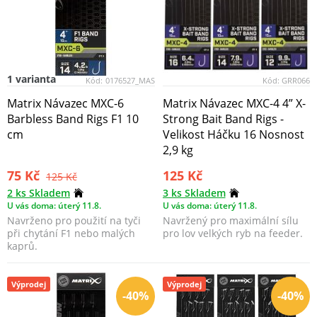
1 varianta
Kód:
0176527_MAS
Kód:
GRR066
Matrix Návazec MXC-6
Matrix Návazec MXC-4 4” X-
Barbless Band Rigs F1 10
Strong Bait Band Rigs -
cm
Velikost Háčku 16 Nosnost
2,9 kg
75 Kč
125 Kč
125 Kč
2 ks Skladem
3 ks Skladem
U vás doma: úterý 11.8.
U vás doma: úterý 11.8.
Navrženo pro použití na tyči
Navržený pro maximální sílu
při chytání F1 nebo malých
pro lov velkých ryb na feeder.
kaprů.
Výprodej
Výprodej
-40%
-40%