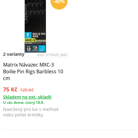
-40%
2 varianty
Kód:
0176429_MAS
Matrix Návazec MXC-3
Boilie Pin Rigs Barbless 10
cm
75 Kč
125 Kč
Skladem na ext. skladě
U vás doma: úterý 18.8.
Navržený pro lov s method
nebo pellet krmítky.