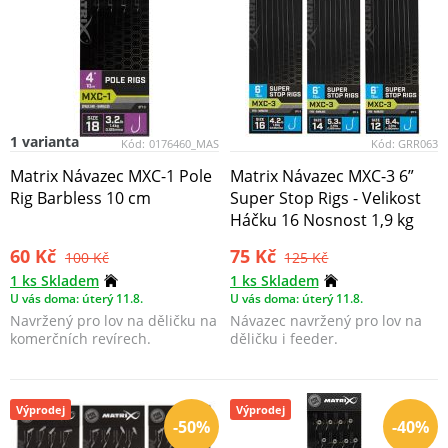
1 varianta
Kód:
0176460_MAS
Kód:
GRR063
Matrix Návazec MXC-1 Pole
Matrix Návazec MXC-3 6”
Rig Barbless 10 cm
Super Stop Rigs - Velikost
Háčku 16 Nosnost 1,9 kg
60 Kč
75 Kč
100 Kč
125 Kč
1 ks Skladem
1 ks Skladem
U vás doma: úterý 11.8.
U vás doma: úterý 11.8.
Navržený pro lov na děličku na
Návazec navržený pro lov na
komerčních revírech.
děličku i feeder.
Výprodej
Výprodej
-50%
-40%