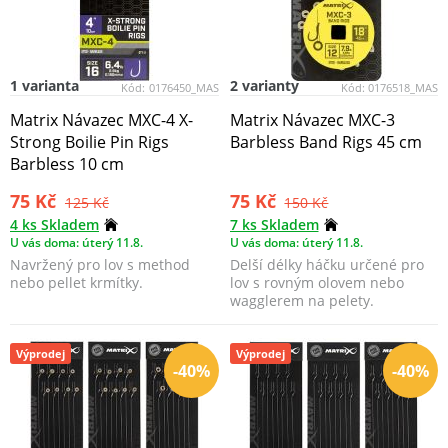
1 varianta
2 varianty
Kód:
0176450_MAS
Kód:
0176518_MAS
Matrix Návazec MXC-4 X-
Matrix Návazec MXC-3
Strong Boilie Pin Rigs
Barbless Band Rigs 45 cm
Barbless 10 cm
75 Kč
75 Kč
125 Kč
150 Kč
4 ks Skladem
7 ks Skladem
U vás doma: úterý 11.8.
U vás doma: úterý 11.8.
Navržený pro lov s method
Delší délky háčku určené pro
nebo pellet krmítky.
lov s rovným olovem nebo
wagglerem na pelety.
Výprodej
Výprodej
-40%
-40%