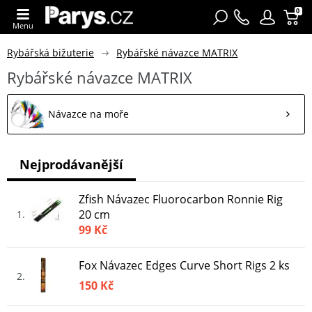
0
Menu
Rybářská bižuterie
Rybářské návazce MATRIX
Rybářské návazce MATRIX
Návazce na moře
Nejprodávanější
Zfish Návazec Fluorocarbon Ronnie Rig
20 cm
1
99 Kč
Fox Návazec Edges Curve Short Rigs 2 ks
2
150 Kč