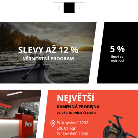
1
5 %
SLEVY AŽ 12 %
ihned po
VĚRNOSTNÍ PROGRAM
registraci
NEJVĚTŠÍ
KAMENNÁ PRODEJNA
VE VÝCHODNÍCH ČECHÁCH
Průmyslová 1292
506 01 Jičín
Po-Ne: 8:00-19:00