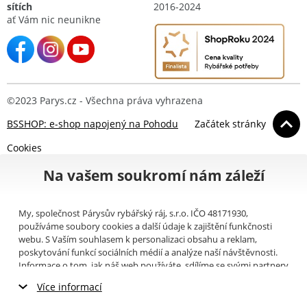
sítích
2016-2024
ať Vám nic neunikne
©2023 Parys.cz - Všechna práva vyhrazena
BSSHOP: e-shop napojený na Pohodu
Začátek stránky
Cookies
Na vašem soukromí nám záleží
My, společnost Párysův rybářský ráj, s.r.o. IČO 48171930,
používáme soubory cookies a další údaje k zajištění funkčnosti
webu. S Vaším souhlasem k personalizaci obsahu a reklam,
poskytování funkcí sociálních médií a analýze naší návštěvnosti.
Informace o tom, jak náš web používáte, sdílíme se svými partnery
pro sociální média, inzerci a analýzy (například Google).
Zde
si
Více informací
můžete přečíst, jak tyto informace Google používá. Partneři tyto
údaje mohou kombinovat s dalšími informacemi, které jste jim