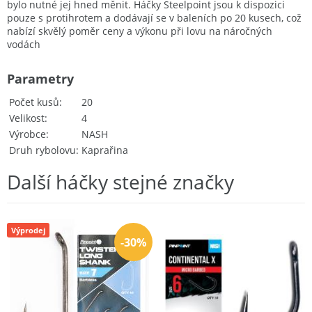
bylo nutné jej hned měnit. Háčky Steelpoint jsou k dispozici
pouze s protihrotem a dodávají se v baleních po 20 kusech, což
nabízí skvělý poměr ceny a výkonu při lovu na náročných
vodách
Parametry
Počet kusů
20
Velikost
4
Výrobce
NASH
Druh rybolovu
Kaprařina
Další háčky stejné značky
Výprodej
-30%