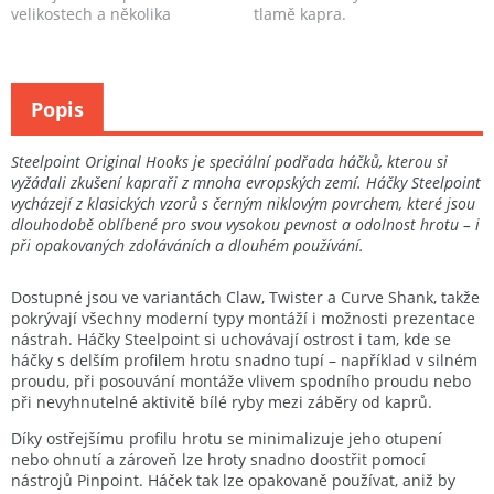
velikostech a několika
tlamě kapra.
barevných provedení...
Popis
Steelpoint Original Hooks je speciální podřada háčků, kterou si
vyžádali zkušení kapraři z mnoha evropských zemí. Háčky Steelpoint
vycházejí z klasických vzorů s černým niklovým povrchem, které jsou
dlouhodobě oblíbené pro svou vysokou pevnost a odolnost hrotu – i
při opakovaných zdoláváních a dlouhém používání.
Dostupné jsou ve variantách Claw, Twister a Curve Shank, takže
pokrývají všechny moderní typy montáží i možnosti prezentace
nástrah. Háčky Steelpoint si uchovávají ostrost i tam, kde se
háčky s delším profilem hrotu snadno tupí – například v silném
proudu, při posouvání montáže vlivem spodního proudu nebo
při nevyhnutelné aktivitě bílé ryby mezi záběry od kaprů.
Díky ostřejšímu profilu hrotu se minimalizuje jeho otupení
nebo ohnutí a zároveň lze hroty snadno doostřit pomocí
nástrojů Pinpoint. Háček tak lze opakovaně používat, aniž by