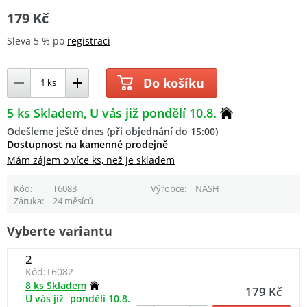
179 Kč
Sleva 5 % po
registraci
Do košíku
5 ks Skladem
U vás již pondělí 10.8.
Odešleme ještě dnes (při objednání do 15:00)
Dostupnost na kamenné prodejně
Mám zájem o více ks, než je skladem
Kód
T6083
Výrobce
NASH
Záruka
24 měsíců
Vyberte variantu
2
Kód:
T6082
8 ks Skladem
179 Kč
U vás již
pondělí 10.8.