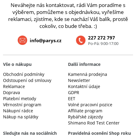
Neváhejte nás kontaktovat, rádi Vám poradíme s
výběrem, pomůžeme s objednávkou, vyřešíme
reklamaci, zjistíme, kde se nachází Váš balík, prostě
cokoliv, co bude třeba. :)
227 272 797
info@parys.cz
Po-Pá: 9:00-17:00
Vše o nákupu
Další informace
Obchodní podmínky
Kamenná prodejna
Odstoupení od smlouvy
Newsletter
Reklamace
Kontaktní údaje
Doprava
GDPR
Platební metody
EET
Věrnostní program
Volné pracovní pozice
Nákupní rádce
Affiliate program
Nákup na splátky
Rybářské zájezdy
Shimano Rod Test Center
Sledujte nás na sociálních
Pravidelná ocenění Shop roku