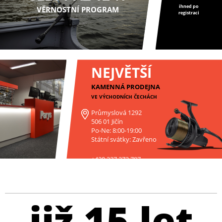
ihned po
VĚRNOSTNÍ PROGRAM
registraci
NEJVĚTŠÍ
KAMENNÁ PRODEJNA
VE VÝCHODNÍCH ČECHÁCH
Průmyslová 1292
506 01 Jičín
Po-Ne: 8:00-19:00
Státní svátky: Zavřeno
+420 227 272 797
již 15 let