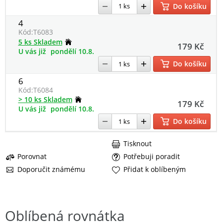
Do košíku
4
Kód:
T6083
5 ks Skladem
179 Kč
U vás již
pondělí 10.8.
Do košíku
6
Kód:
T6084
> 10 ks Skladem
179 Kč
U vás již
pondělí 10.8.
Do košíku
Tisknout
Porovnat
Potřebuji poradit
Doporučit známému
Přidat k oblíbeným
Oblíbená rovnátka