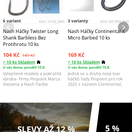
6 variant
3 varianty
Kód:
51532_MAS
Kód:
0231859_MAS
Nash Háčky Twister Long
Nash Háčky Continental X
Shank Barbless Bez
Micro Barbed 10 ks
Protihrotu 10 ks
104 Kč
169 Kč
149 Kč
> 10 ks Skladem
> 10 ks Skladem
U vás doma: pondělí 10.8.
U vás doma: pondělí 10.8.
Vylepšené modely a pokročilá
Jedná se o druhý nový tvar
výroba- firmy Pinpoint Marca
háčků řady Pinpoint pro rok
Voosena a Nash Tackle
2025 s názvem Continental,
společně vyvinuli do...
který je vyvinutý ...
5 %
SLEVY AŽ 12 %