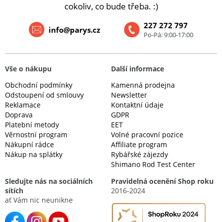
cokoliv, co bude třeba. :)
227 272 797
info@parys.cz
Po-Pá: 9:00-17:00
Vše o nákupu
Další informace
Obchodní podmínky
Kamenná prodejna
Odstoupení od smlouvy
Newsletter
Reklamace
Kontaktní údaje
Doprava
GDPR
Platební metody
EET
Věrnostní program
Volné pracovní pozice
Nákupní rádce
Affiliate program
Nákup na splátky
Rybářské zájezdy
Shimano Rod Test Center
Sledujte nás na sociálních
Pravidelná ocenění Shop roku
sítích
2016-2024
ať Vám nic neunikne