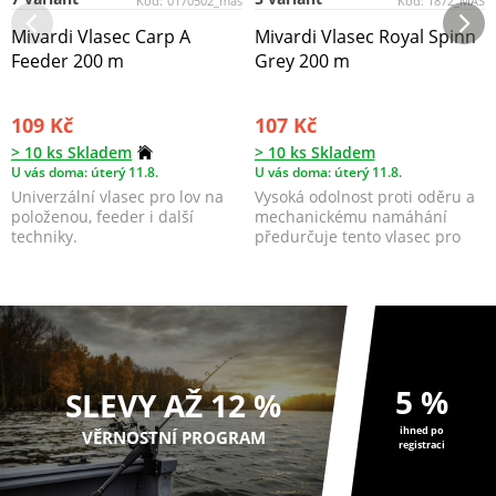
Kód:
0170502_mas
Kód:
1872_MAS
Mivardi Vlasec Carp A
Mivardi Vlasec Royal Spinn
Feeder 200 m
Grey 200 m
109 Kč
107 Kč
> 10 ks Skladem
> 10 ks Skladem
U vás doma: úterý 11.8.
U vás doma: úterý 11.8.
Univerzální vlasec pro lov na
Vysoká odolnost proti oděru a
položenou, feeder i další
mechanickému namáhání
techniky.
předurčuje tento vlasec pro
přívlač. Vel...
5 %
SLEVY AŽ 12 %
ihned po
VĚRNOSTNÍ PROGRAM
registraci