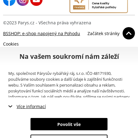
©2023 Parys.cz - Všechna práva vyhrazena
BSSHOP: e-shop napojený na Pohodu
Začátek stránky
Cookies
Na vašem soukromí nám záleží
My, společnost Párysův rybářský ráj, s.r.o. IČO 48171930,
používáme soubory cookies a další údaje k zajištění funkčnosti
webu. S Vaším souhlasem k personalizaci obsahu a reklam,
poskytování funkcí sociálních médií a analýze naší návštěvnosti.
Informace o tom, jak náš web používáte, sdílíme se svými partnery
pro sociální média, inzerci a analýzy (například Google).
Zde
si
Více informací
můžete přečíst, jak tyto informace Google používá. Partneři tyto
údaje mohou kombinovat s dalšími informacemi, které jste jim
Nezbytné cookies
poskytli nebo které získali v důsledku toho, že používáte jejich
Povolit vše
služby. Tyto údaje zahrnují cookies, data z dalších úložišť, IP
Marketingové cookies
adresu a další informace spojené s prohlížením webu. Svůj souhlas
se zpracováním cookies můžete odvolat
zde
.