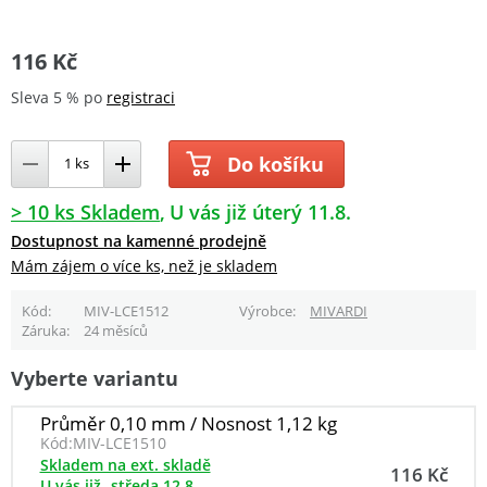
116 Kč
Sleva 5 % po
registraci
Do košíku
> 10 ks Skladem
U vás již úterý 11.8.
Dostupnost na kamenné prodejně
Mám zájem o více ks, než je skladem
Kód
MIV-LCE1512
Výrobce
MIVARDI
Záruka
24 měsíců
Vyberte variantu
Průměr 0,10 mm / Nosnost 1,12 kg
Kód:
MIV-LCE1510
Skladem na ext. skladě
116 Kč
U vás již
středa 12.8.