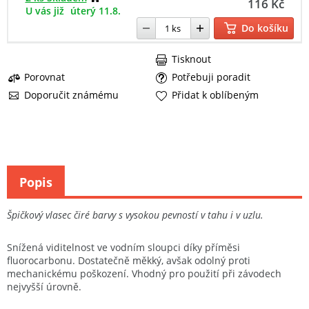
116 Kč
U vás již
úterý 11.8.
Do košíku
Tisknout
Porovnat
Potřebuji poradit
Doporučit známému
Přidat k oblíbeným
Popis
Špičkový vlasec čiré barvy s vysokou pevností v tahu i v uzlu.
Snížená viditelnost ve vodním sloupci díky příměsi
fluorocarbonu. Dostatečně měkký, avšak odolný proti
mechanickému poškození. Vhodný pro použití při závodech
nejvyšší úrovně.