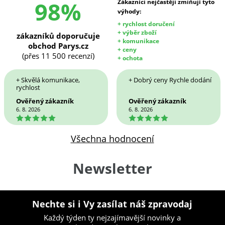
98%
Zákazníci nejčastěji zmiňují tyto
výhody:
+ rychlost doručení
+ výběr zboží
zákazníků doporučuje
+ komunikace
obchod Parys.cz
+ ceny
(přes 11 500 recenzí)
+ ochota
+ Skvělá komunikace,
+ Dobrý ceny Rychle dodání
rychlost
Ověřený zákazník
Ověřený zákazník
6. 8. 2026
6. 8. 2026
5
5
Všechna hodnocení
Newsletter
Nechte si i Vy zasílat náš zpravodaj
Každý týden ty nejzajímavější novinky a