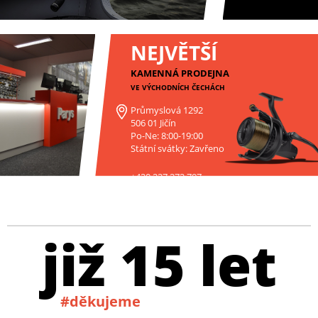
NEJVĚTŠÍ
KAMENNÁ PRODEJNA
VE VÝCHODNÍCH ČECHÁCH
Průmyslová 1292
506 01 Jičín
Po-Ne: 8:00-19:00
Státní svátky: Zavřeno
+420 227 272 797
již 15 let
#děkujeme