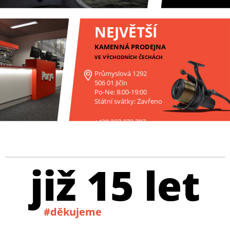
NEJVĚTŠÍ
KAMENNÁ PRODEJNA
VE VÝCHODNÍCH ČECHÁCH
Průmyslová 1292
506 01 Jičín
Po-Ne: 8:00-19:00
Státní svátky: Zavřeno
+420 227 272 797
již 15 let
#děkujeme