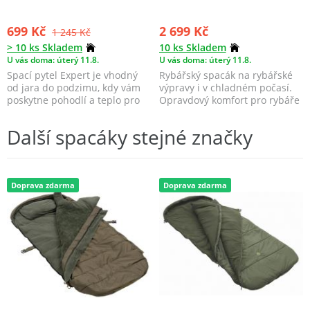
699 Kč
2 699 Kč
1 245 Kč
> 10 ks Skladem
10 ks Skladem
U vás doma: úterý 11.8.
U vás doma: úterý 11.8.
Spací pytel Expert je vhodný
Rybářský spacák na rybářské
od jara do podzimu, kdy vám
výpravy i v chladném počasí.
poskytne pohodlí a teplo pro
Opravdový komfort pro rybáře
skvělý spánek....
za super cenu!...
Další spacáky stejné značky
Doprava zdarma
Doprava zdarma