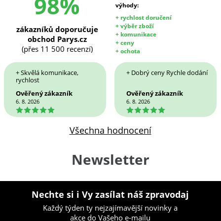
98%
výhody:
+ rychlost doručení
+ výběr zboží
zákazníků doporučuje
+ komunikace
obchod Parys.cz
+ ceny
(přes 11 500 recenzí)
+ ochota
+ Skvělá komunikace,
+ Dobrý ceny Rychle dodání
rychlost
Ověřený zákazník
Ověřený zákazník
6. 8. 2026
6. 8. 2026
5
5
Všechna hodnocení
Newsletter
Nechte si i Vy zasílat náš zpravodaj
Každý týden ty nejzajímavější novinky a
akce do Vašeho e-mailu