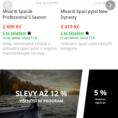
Kód:
M-SLBPRO
Kód:
M-SLBND
Mivardi Spacák
Mivardi Spací pytel New
Professional 5 Season
Dynasty
2 699 Kč
3 419 Kč
5 ks Skladem
2 ks Skladem
U vás doma: úterý 11.8.
U vás doma: úterý 11.8.
Velký, mimořádně hřejivý a
Celoroční spací pytel nejvyšší
pohodlný spací pytel s vnějším
kategorie.
nepromokavým rip-stop
potahem a huňatým vn...
5 %
SLEVY AŽ 12 %
ihned po
VĚRNOSTNÍ PROGRAM
registraci