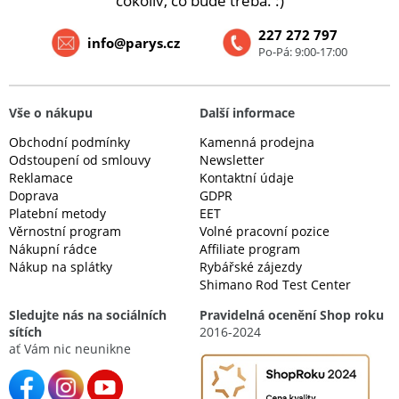
cokoliv, co bude třeba. :)
227 272 797
info@parys.cz
Po-Pá: 9:00-17:00
Vše o nákupu
Další informace
Obchodní podmínky
Kamenná prodejna
Odstoupení od smlouvy
Newsletter
Reklamace
Kontaktní údaje
Doprava
GDPR
Platební metody
EET
Věrnostní program
Volné pracovní pozice
Nákupní rádce
Affiliate program
Nákup na splátky
Rybářské zájezdy
Shimano Rod Test Center
Sledujte nás na sociálních
Pravidelná ocenění Shop roku
sítích
2016-2024
ať Vám nic neunikne