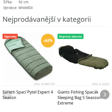
Šířka
92 cm
Výrobce
MIVARDI
Nejprodávanější v kategorii
Výprodej
Doprava zdarma
-44%
Kód:
6140011ES
Kód:
G-22201
Suretti Spací Pytel Expert 4
Giants Fishing Spacák
Season
Sleeping Bag 5 Seasson
Extreme