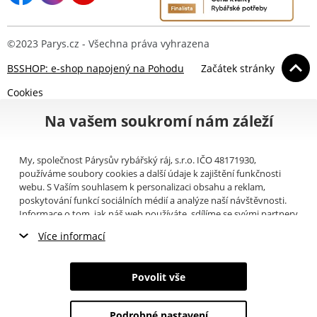
©2023 Parys.cz - Všechna práva vyhrazena
BSSHOP: e-shop napojený na Pohodu
Začátek stránky
Cookies
Na vašem soukromí nám záleží
My, společnost Párysův rybářský ráj, s.r.o. IČO 48171930,
používáme soubory cookies a další údaje k zajištění funkčnosti
webu. S Vaším souhlasem k personalizaci obsahu a reklam,
poskytování funkcí sociálních médií a analýze naší návštěvnosti.
Informace o tom, jak náš web používáte, sdílíme se svými partnery
pro sociální média, inzerci a analýzy (například Google).
Zde
si
Více informací
můžete přečíst, jak tyto informace Google používá. Partneři tyto
údaje mohou kombinovat s dalšími informacemi, které jste jim
Nezbytné cookies
poskytli nebo které získali v důsledku toho, že používáte jejich
Povolit vše
služby. Tyto údaje zahrnují cookies, data z dalších úložišť, IP
Marketingové cookies
adresu a další informace spojené s prohlížením webu. Svůj souhlas
se zpracováním cookies můžete odvolat
zde
.
Podrobné nastavení