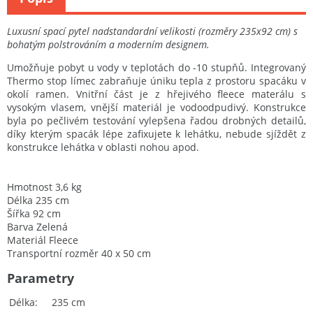
Luxusní spací pytel nadstandardní velikosti (rozměry 235x92 cm) s
bohatým polstrováním a moderním designem.
Umožňuje pobyt u vody v teplotách do -10 stupňů. Integrovaný
Thermo stop límec zabraňuje úniku tepla z prostoru spacáku v
okolí ramen. Vnitřní část je z hřejivého fleece materálu s
vysokým vlasem, vnější materiál je vodoodpudivý. Konstrukce
byla po pečlivém testování vylepšena řadou drobných detailů,
díky kterým spacák lépe zafixujete k lehátku, nebude sjíždět z
konstrukce lehátka v oblasti nohou apod.
Hmotnost 3,6 kg
Délka 235 cm
Šířka 92 cm
Barva Zelená
Materiál Fleece
Transportní rozměr 40 x 50 cm
Parametry
Délka
235 cm