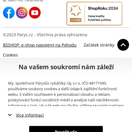
©2023 Parys.cz - Všechna práva vyhrazena
BSSHOP: e-shop napojený na Pohodu
Začátek stránky
Cookies
Na vašem soukromí nám záleží
My, společnost Párysův rybářský ráj, s.r.o. IČO 48171930,
používáme soubory cookies a další údaje k zajištění funkčnosti
webu. S Vaším souhlasem k personalizaci obsahu a reklam,
poskytování funkcí sociálních médií a analýze naší návštěvnosti.
Informace o tom, jak náš web používáte, sdílíme se svými partnery
pro sociální média, inzerci a analýzy (například Google).
Zde
si
Více informací
můžete přečíst, jak tyto informace Google používá. Partneři tyto
údaje mohou kombinovat s dalšími informacemi, které jste jim
Nezbytné cookies
poskytli nebo které získali v důsledku toho, že používáte jejich
Povolit vše