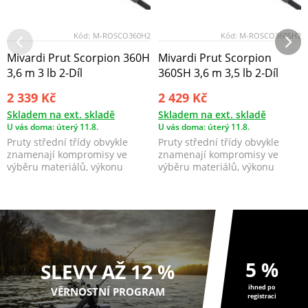
Kód:
M-ROSCO360H2
Kód:
M-ROSCO360SH2
Mivardi Prut Scorpion 360H
Mivardi Prut Scorpion
3,6 m 3 lb 2-Díl
360SH 3,6 m 3,5 lb 2-Díl
2 339 Kč
2 429 Kč
Skladem na ext. skladě
Skladem na ext. skladě
U vás doma: úterý 11.8.
U vás doma: úterý 11.8.
Pruty střední třídy obvykle
Pruty střední třídy obvykle
znamenají kompromisy ve
znamenají kompromisy ve
výběru materiálů, výkonu
výběru materiálů, výkonu
blanku, volbě komponent...
blanku, volbě komponent...
5 %
SLEVY AŽ 12 %
ihned po
VĚRNOSTNÍ PROGRAM
registraci