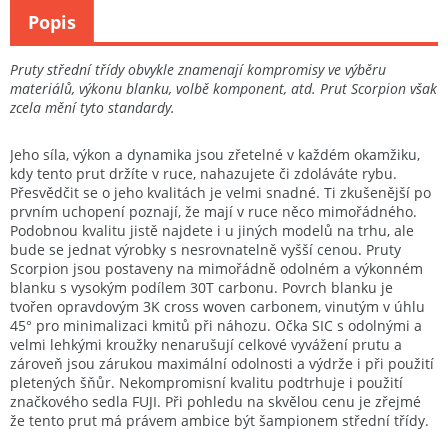
Popis
Pruty střední třídy obvykle znamenají kompromisy ve výběru
materiálů, výkonu blanku, volbě komponent, atd. Prut Scorpion však
zcela mění tyto standardy.
Jeho síla, výkon a dynamika jsou zřetelné v každém okamžiku,
kdy tento prut držíte v ruce, nahazujete či zdoláváte rybu.
Přesvědčit se o jeho kvalitách je velmi snadné. Ti zkušenější po
prvním uchopení poznají, že mají v ruce něco mimořádného.
Podobnou kvalitu jistě najdete i u jiných modelů na trhu, ale
bude se jednat výrobky s nesrovnatelně vyšší cenou. Pruty
Scorpion jsou postaveny na mimořádně odolném a výkonném
blanku s vysokým podílem 30T carbonu. Povrch blanku je
tvořen opravdovým 3K cross woven carbonem, vinutým v úhlu
45° pro minimalizaci kmitů při náhozu. Očka SIC s odolnými a
velmi lehkými kroužky nenarušují celkové vyvážení prutu a
zároveň jsou zárukou maximální odolnosti a výdrže i při použití
pletených šňůr. Nekompromisní kvalitu podtrhuje i použití
značkového sedla FUJI. Při pohledu na skvělou cenu je zřejmé
že tento prut má právem ambice být šampionem střední třídy.