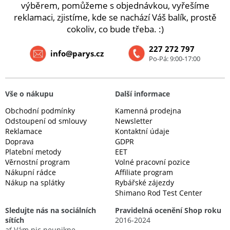
výběrem, pomůžeme s objednávkou, vyřešíme
reklamaci, zjistíme, kde se nachází Váš balík, prostě
cokoliv, co bude třeba. :)
227 272 797
info@parys.cz
Po-Pá: 9:00-17:00
Vše o nákupu
Další informace
Obchodní podmínky
Kamenná prodejna
Odstoupení od smlouvy
Newsletter
Reklamace
Kontaktní údaje
Doprava
GDPR
Platební metody
EET
Věrnostní program
Volné pracovní pozice
Nákupní rádce
Affiliate program
Nákup na splátky
Rybářské zájezdy
Shimano Rod Test Center
Sledujte nás na sociálních
Pravidelná ocenění Shop roku
sítích
2016-2024
ať Vám nic neunikne