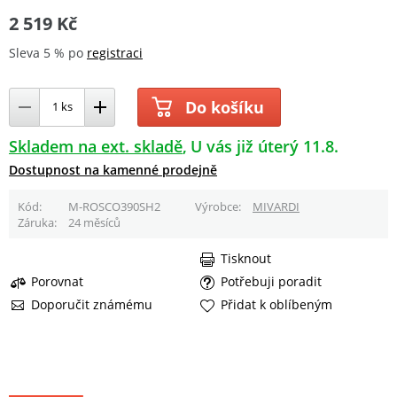
2 519 Kč
Sleva 5 % po
registraci
Do košíku
Skladem na ext. skladě
U vás již úterý 11.8.
Dostupnost na kamenné prodejně
Kód
M-ROSCO390SH2
Výrobce
MIVARDI
Záruka
24 měsíců
Tisknout
Porovnat
Potřebuji poradit
Doporučit známému
Přidat k oblíbeným