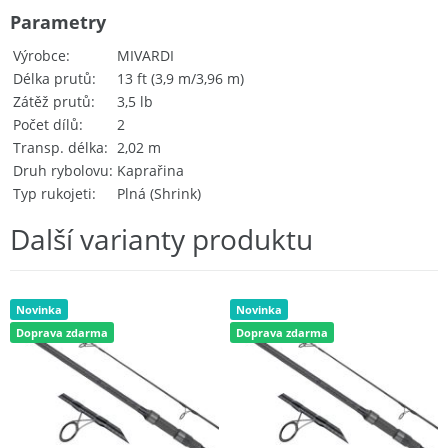
Parametry
Výrobce
MIVARDI
Délka prutů
13 ft (3,9 m/3,96 m)
Zátěž prutů
3,5 lb
Počet dílů
2
Transp. délka
2,02 m
Druh rybolovu
Kaprařina
Typ rukojeti
Plná (Shrink)
Další varianty produktu
Novinka
Novinka
Doprava zdarma
Doprava zdarma