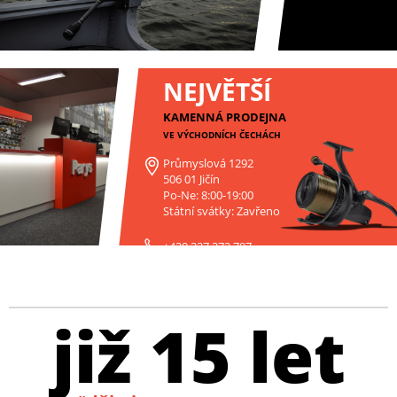
NEJVĚTŠÍ
KAMENNÁ PRODEJNA
VE VÝCHODNÍCH ČECHÁCH
Průmyslová 1292
506 01 Jičín
Po-Ne: 8:00-19:00
Státní svátky: Zavřeno
+420 227 272 797
již 15 let