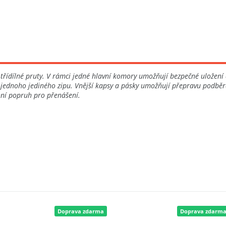
ídílné pruty. V rámci jedné hlavní komory umožňují bezpečné uložení až
dnoho jediného zipu. Vnější kapsy a pásky umožňují přepravu podběráku
nní popruh pro přenášení.
Doprava zdarma
Doprava zdarm