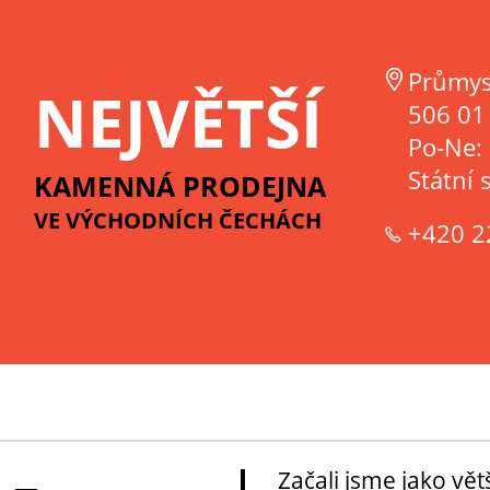
Průmys
NEJVĚTŠÍ
506 01 
Po-Ne:
Státní 
KAMENNÁ PRODEJNA
VE VÝCHODNÍCH ČECHÁCH
+420 2
Začali jsme jako vě