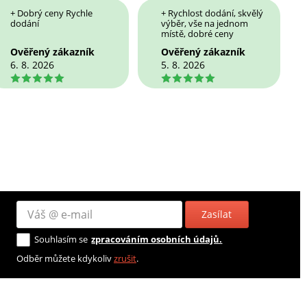
+ Dobrý ceny Rychle
+ Rychlost dodání, skvělý
dodání
výběr, vše na jednom
místě, dobré ceny
Ověřený zákazník
Ověřený zákazník
6. 8. 2026
5. 8. 2026
5
5
Zasílat
Souhlasím se
zpracováním osobních údajů.
Odběr můžete kdykoliv
zrušit
.