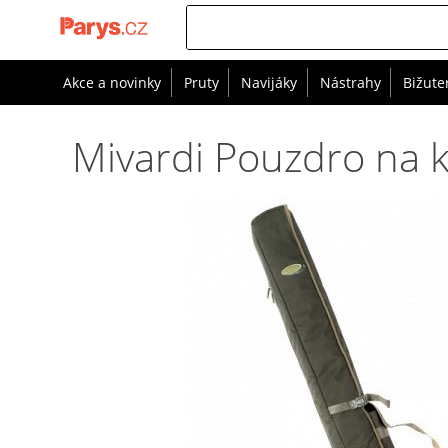
Akce a novinky
Pruty
Navijáky
Nástrahy
Bižute
Mivardi Pouzdro na 