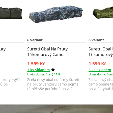
6 variant
6 variant
uty
Suretti Obal Na Pruty
Suretti Obal
Tříkomorový Camo
Tříkomorový
1 599 Kč
1 599 Kč
3 ks Skladem
3 ks Skladem
U vás doma: úterý 11.8.
U vás doma: úter
 pruty zvýší
Zcela nový obal od firmy Suretti
Zcela nový oba
ů při
na pruty ve vzoru camo pojme
camo pojme t
téměř vše potřebné na vaši
na vaši rybářs
rybářskou v...