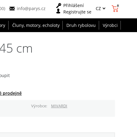
Přihlášení
0
CZ
00)
info@parys.cz
Registrujte se
ory
Čluny, motory, echoloty
Druh rybolovu
Výrobci
145 cm
oupit
é prodejně
Výrobce
MIVARDI