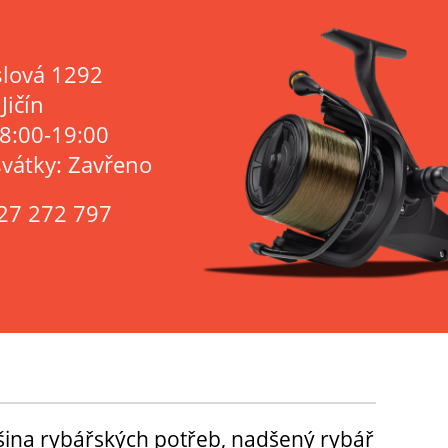
lová 1292
Jičín
 8:00-19:00
svátky: Zavřeno
27 272 797
tšina rybářských potřeb, nadšený rybář