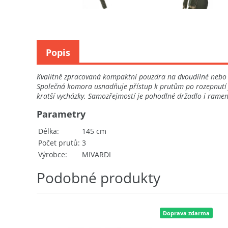
Popis
Kvalitně zpracovaná kompaktní pouzdra na dvoudílné nebo tř
Společná komora usnadňuje přístup k prutům po rozepnutí je
kratší vycházky. Samozřejmostí je pohodlné držadlo i rame
Parametry
Délka
145 cm
Počet prutů
3
Výrobce
MIVARDI
Podobné produkty
Doprava zdarma