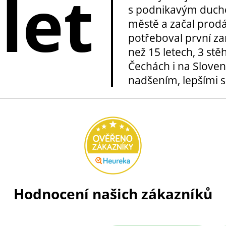
 let
s podnikavým duche
městě a začal prod
potřeboval první za
než 15 letech, 3 stě
Čechách i na Sloven
nadšením, lepšími sl
Hodnocení našich zákazníků