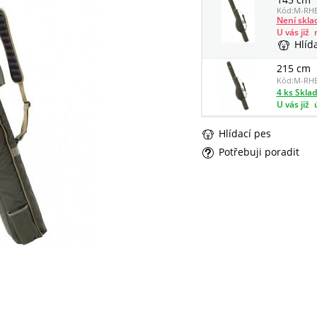
Kód:
M-RHE
Není skl
U vás již
Hlíd
215 cm
Kód:
M-RHE
4 ks Skla
U vás již
Hlídací pes
Potřebuji poradit