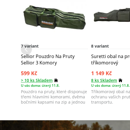
7 variant
8 variant
Sellior Pouzdro Na Pruty
Suretti obal na pr
Sellior 3 Komory
tříkomorový
599 Kč
1 149 Kč
> 10 ks Skladem
8 ks Skladem
U vás doma: úterý 11.8.
U vás doma: úterý 11.8.
Pouzdro na pruty, které disponuje
Tříkomorový obal na
třemi hlavními komorami, dvěma
ochranu vašich prut
bočními kapsami na zip a jednou
transportu.
pod...