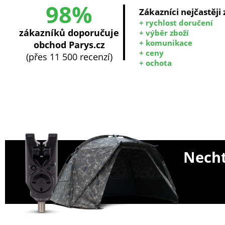
98%
Zákazníci nejčastěji
+ rychlost doručení
zákazníků doporučuje
+ výběr zboží
+ komunikace
obchod Parys.cz
+ ceny
(přes 11 500 recenzí)
+ ochota
Necht