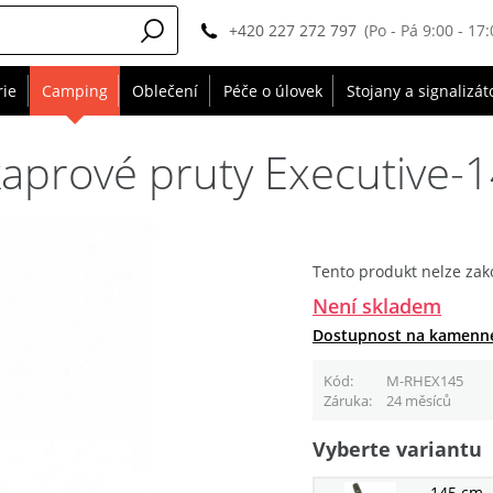
+420 227 272 797
(Po - Pá 9:00 - 17:
rie
Camping
Oblečení
Péče o úlovek
Stojany a signalizát
kaprové pruty Executive-
Tento produkt nelze zak
Není skladem
Dostupnost na kamenn
Kód
M-RHEX145
Záruka
24 měsíců
Vyberte variantu
145 cm