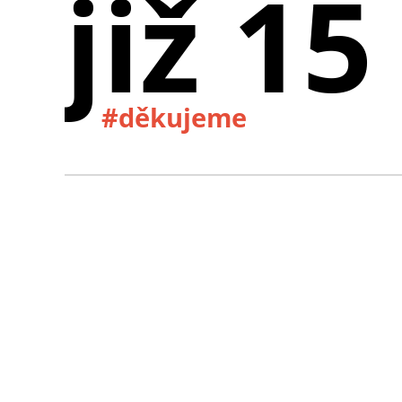
již 15
#děkujeme