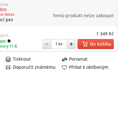
X145
adem
na dotaz
Tento produkt nelze zakoupit
ací pes
1 349 Kč
X215
dem
Do košíku
úterý 11.8.
Tisknout
Porovnat
Doporučit známému
Přidat k oblíbeným