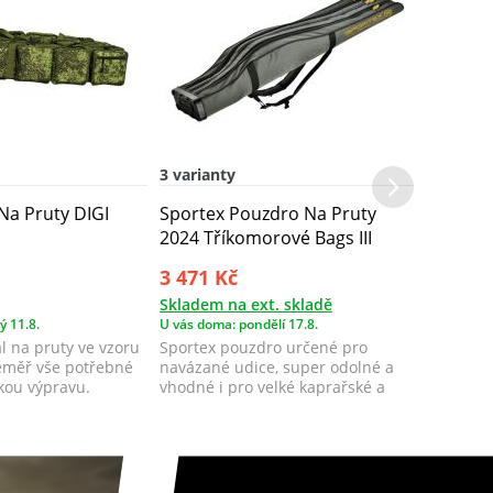
3 varianty
 Na Pruty DIGI
Sportex Pouzdro Na Pruty
2024 Tříkomorové Bags III
3 471 Kč
Skladem na ext. skladě
ý 11.8.
U vás doma: pondělí 17.8.
l na pruty ve vzoru
Sportex pouzdro určené pro
éměř vše potřebné
navázané udice, super odolné a
kou výpravu.
vhodné i pro velké kaprařské a
feeder navi...