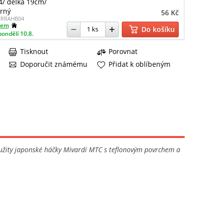
 4/ délka 19cm/
rný
56 Kč
ERRAHB04
dem
Do košíku
pondělí 10.8.
Tisknout
Porovnat
Doporučit známému
Přidat k oblíbeným
užity japonské háčky Mivardi MTC s teflonovým povrchem a