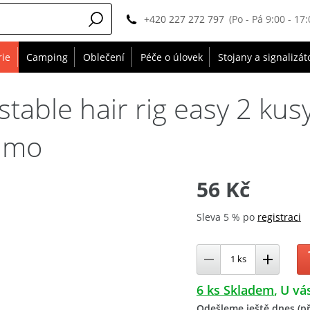
+420 227 272 797
(Po - Pá 9:00 - 17:
rie
Camping
Oblečení
Péče o úlovek
Stojany a signalizát
table hair rig easy 2 kusy
camo
56 Kč
Sleva 5 % po
registraci
6 ks Skladem
U vás
Odešleme ještě dnes (př