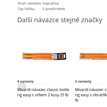
Druh rybolovu
Kaprařina
Typ háčku
S protihrotem
Další návazce stejné značky
4 varianty
3 varianty
Mivardi návazec classic boilie
Mivardi návazec cl
rig easy s očkem 2 kusy 25 lb
rig easy s obratlí
lb