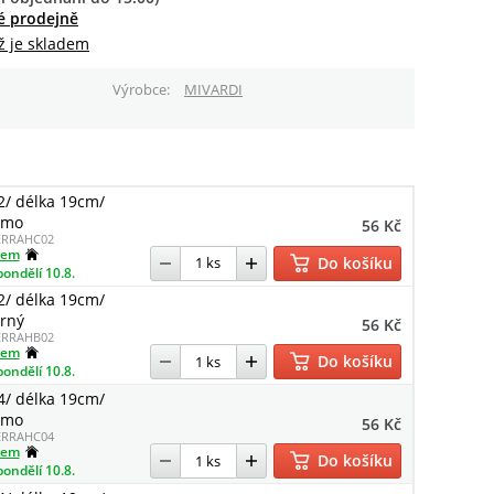
é prodejně
ž je skladem
Výrobce
MIVARDI
 2/ délka 19cm/
amo
56 Kč
ERRAHC02
dem
Do košíku
pondělí 10.8.
 2/ délka 19cm/
rný
56 Kč
ERRAHB02
dem
Do košíku
pondělí 10.8.
 4/ délka 19cm/
amo
56 Kč
ERRAHC04
dem
Do košíku
pondělí 10.8.