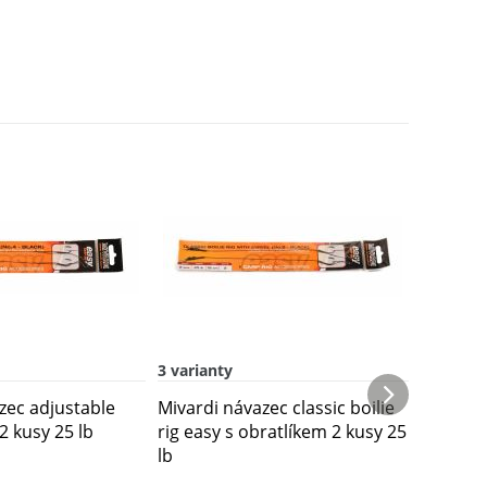
3 varianty
2 varian
zec adjustable
Mivardi návazec classic boilie
Mivardi
 2 kusy 25 lb
rig easy s obratlíkem 2 kusy 25
hair 2 k
lb