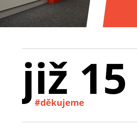
již 15
#děkujeme