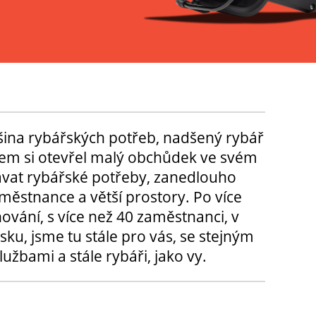
tšina rybářských potřeb, nadšený rybář
m si otevřel malý obchůdek ve svém
ávat rybářské potřeby, zanedlouho
městnance a větší prostory. Po více
hování, s více než 40 zaměstnanci, v
sku, jsme tu stále pro vás, se stejným
užbami a stále rybáři, jako vy.