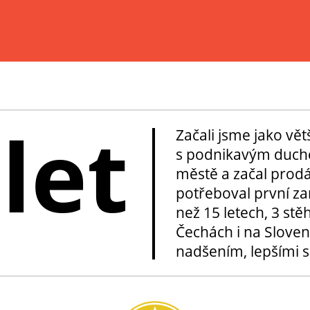
 let
Začali jsme jako vě
s podnikavým duche
městě a začal prod
potřeboval první za
než 15 letech, 3 stě
Čechách i na Sloven
nadšením, lepšími sl