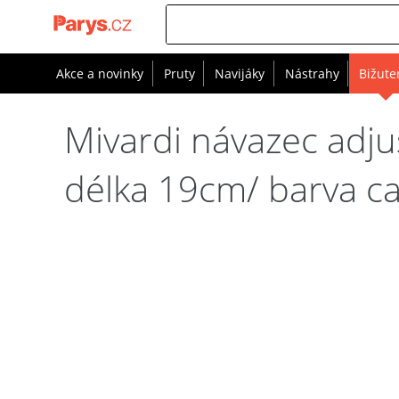
Akce a novinky
Pruty
Navijáky
Nástrahy
Bižute
Mivardi návazec adjus
délka 19cm/ barva 