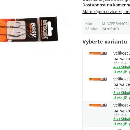
Dostupnost na kamenn
Mám zájem o více ks, ne
Kód
M-ACERRAHC04
Záruka
24 měsíců
Vyberte variantu
velikost
barva c
Kód:
M-AC
4 ks Skla
U vás již
velikost
barva če
Kód:
M-AC
6 ks Skla
U vás již
velikost
barva c
Kód:
M-AC
6 ks Skla
U vás již