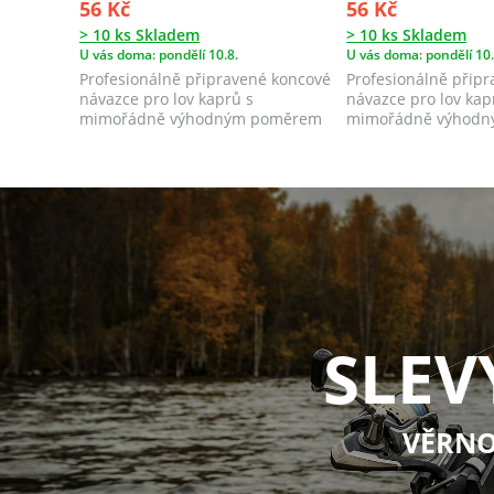
56 Kč
56 Kč
> 10 ks Skladem
> 10 ks Skladem
U vás doma: pondělí 10.8.
U vás doma: pondělí 10.
Profesionálně připravené koncové
Profesionálně přip
návazce pro lov kaprů s
návazce pro lov kap
mimořádně výhodným poměrem
mimořádně výhod
ceny a kvality. ...
ceny a kvality. ...
SLEV
VĚRNO