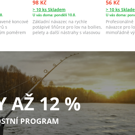
98 Kč
56 Kč
> 10 ks Skladem
> 10 ks Sklad
8.
U vás doma: pondělí 10.8.
U vás doma: pond
ravené koncové
Základní návazec na rychle
Profesionálně
rů s
potápivé šňůrce pro lov na boilies,
návazce pro lo
ným poměrem
pelety a další nástrahy s vlasovou
mimořádně v
mo...
ceny a kvality. 
Y AŽ 12 %
STNÍ PROGRAM