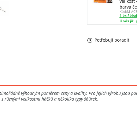
velikost
barva če
Kód:
M-AC
1 ks Skla
U vás již
Potřebuji poradit
mimořádně výhodným poměrem ceny a kvality. Pro jejich výrobu jsou po
 s různými velikostmi háčků a několika typy šňůrek.