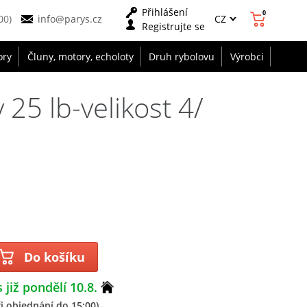
Přihlášení
0
CZ
00)
info@parys.cz
Registrujte se
ory
Čluny, motory, echoloty
Druh rybolovu
Výrobci
 25 lb-velikost 4/
Do košíku
 již pondělí 10.8.
i objednání do 15:00)