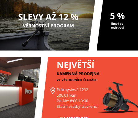
5 %
SLEVY AŽ 12 %
ihned po
VĚRNOSTNÍ PROGRAM
registraci
NEJVĚTŠÍ
KAMENNÁ PRODEJNA
VE VÝCHODNÍCH ČECHÁCH
Průmyslová 1292
506 01 Jičín
Po-Ne: 8:00-19:00
Státní svátky: Zavřeno
+420 227 272 797