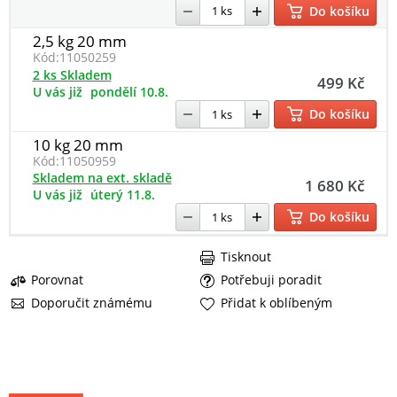
Do košíku
2,5 kg 20 mm
Kód:
11050259
2 ks Skladem
499 Kč
U vás již
pondělí 10.8.
Do košíku
10 kg 20 mm
Kód:
11050959
Skladem na ext. skladě
1 680 Kč
U vás již
úterý 11.8.
Do košíku
Tisknout
Porovnat
Potřebuji poradit
Doporučit známému
Přidat k oblíbeným