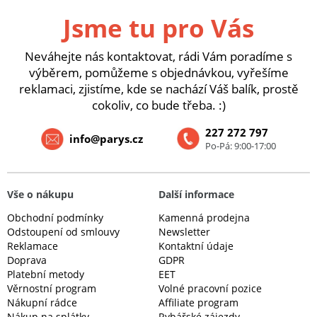
Jsme tu pro Vás
Neváhejte nás kontaktovat, rádi Vám poradíme s
výběrem, pomůžeme s objednávkou, vyřešíme
reklamaci, zjistíme, kde se nachází Váš balík, prostě
cokoliv, co bude třeba. :)
227 272 797
info@parys.cz
Po-Pá: 9:00-17:00
Vše o nákupu
Další informace
Obchodní podmínky
Kamenná prodejna
Odstoupení od smlouvy
Newsletter
Reklamace
Kontaktní údaje
Doprava
GDPR
Platební metody
EET
Věrnostní program
Volné pracovní pozice
Nákupní rádce
Affiliate program
Nákup na splátky
Rybářské zájezdy