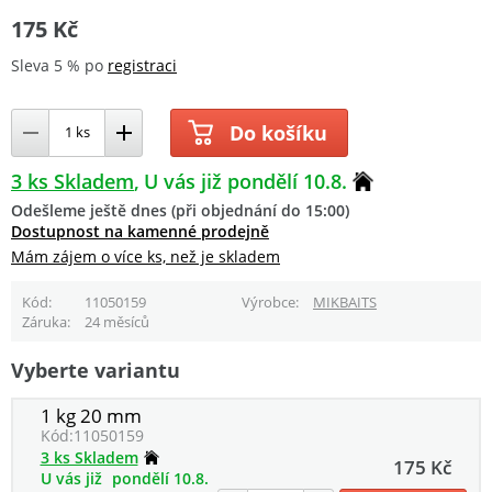
175 Kč
Sleva 5 % po
registraci
Do košíku
3 ks Skladem
U vás již pondělí 10.8.
Odešleme ještě dnes (při objednání do 15:00)
Dostupnost na kamenné prodejně
Mám zájem o více ks, než je skladem
Kód
11050159
Výrobce
MIKBAITS
Záruka
24 měsíců
Vyberte variantu
1 kg 20 mm
Kód:
11050159
3 ks Skladem
175 Kč
U vás již
pondělí 10.8.