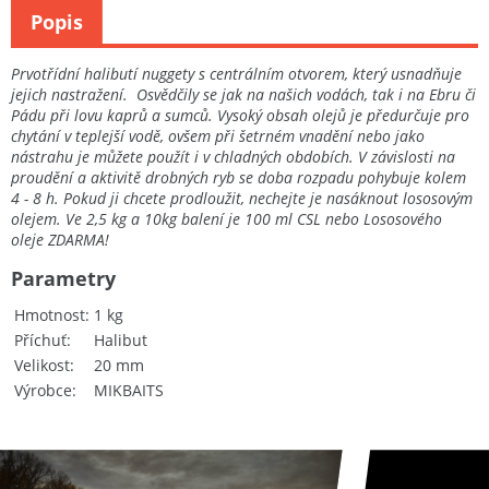
Popis
Prvotřídní halibutí nuggety s centrálním otvorem, který usnadňuje
jejich nastražení. Osvědčily se jak na našich vodách, tak i na Ebru či
Pádu při lovu kaprů a sumců. Vysoký obsah olejů je předurčuje pro
chytání v teplejší vodě, ovšem při šetrném vnadění nebo jako
nástrahu je můžete použít i v chladných obdobích. V závislosti na
proudění a aktivitě drobných ryb se doba rozpadu pohybuje kolem
4 - 8 h. Pokud ji chcete prodloužit, nechejte je nasáknout lososovým
olejem. Ve 2,5 kg a 10kg balení je 100 ml CSL nebo Lososového
oleje ZDARMA!
Parametry
Hmotnost
1 kg
Příchuť
Halibut
Velikost
20 mm
Výrobce
MIKBAITS